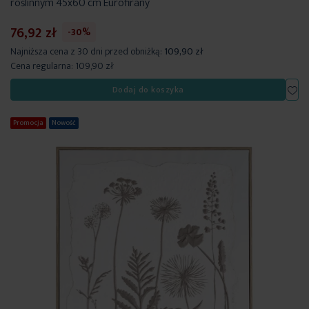
roślinnym 45x60 cm Eurofirany
76,92 zł
-30%
Najniższa cena z 30 dni przed obniżką:
109,90 zł
Cena regularna:
109,90 zł
Dod
Dodaj do koszyka
Promocja
Nowość