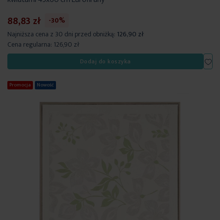
88,83 zł
-30%
Najniższa cena z 30 dni przed obniżką:
126,90 zł
Cena regularna:
126,90 zł
Dod
Dodaj do koszyka
Promocja
Nowość