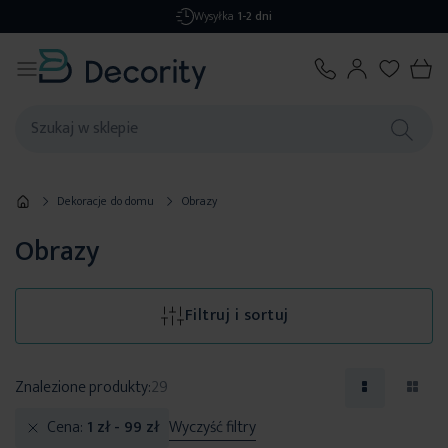
Darmowa dostawa
od 299,99 zł
Dekoracje do domu
Obrazy
Obrazy
Filtruj i sortuj
Znalezione produkty:
29
Cena
1 zł
-
99 zł
Wyczyść filtry