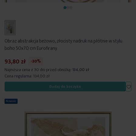
Obraz abstrakcja beżowo, złocisty nadruk na płótnie w stylu
boho 50x70 cm Eurofirany
93,80 zł
-30%
Najniższa cena z 30 dni przed obniżką:
134,00 zł
Cena regularna:
134,00 zł
Dod
Dodaj do koszyka
Nowość