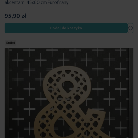
akcentami 45x60 cm Eurofirany
95,90 zł
Dod
Dodaj do koszyka
Outlet