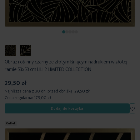
Obraz roślinny czarny ze złotym lśniącym nadrukiem w złotej
ramie 53x53 cm LILI 2 LIMITED COLLECTION
29,50 zł
Najniższa cena z 30 dni przed obniżką:
29,50 zł
Cena regularna:
179,00 zł
Dod
Dodaj do koszyka
Outlet