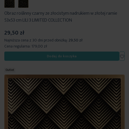
Obraz roślinny czarny ze złocistym nadrukiem w złotej ramie
53x53 cm LILI 3 LIMITED COLLECTION
29,50 zł
Najniższa cena z 30 dni przed obniżką:
29,50 zł
Cena regularna:
179,00 zł
Dod
Dodaj do koszyka
Outlet