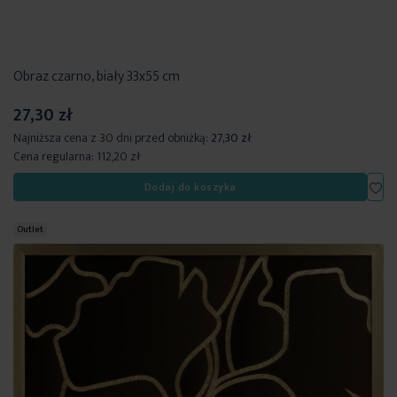
Obraz czarno, biały 33x55 cm
27,30 zł
Najniższa cena z 30 dni przed obniżką:
27,30 zł
Cena regularna:
112,20 zł
Dod
Dodaj do koszyka
Outlet