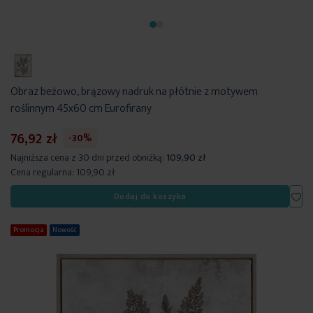
Obraz beżowo, brązowy nadruk na płótnie z motywem
roślinnym 45x60 cm Eurofirany
76,92 zł
-30%
Najniższa cena z 30 dni przed obniżką:
109,90 zł
Cena regularna:
109,90 zł
Dod
Dodaj do koszyka
Promocja
Nowość