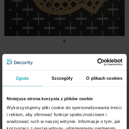
Obraz typograficzny czarno, złoty w stylu nowoczesnym 30x35
cm
Zgoda
Szczegóły
O plikach cookies
13,80 zł
Najniższa cena z 30 dni przed obniżką:
13,80 zł
Niniejsza strona korzysta z plików cookie
Cena regularna:
85,30 zł
Wykorzystujemy pliki cookie do spersonalizowania treści
Dod
Dodaj do koszyka
i reklam, aby oferować funkcje społecznościowe i
analizować ruch w naszej witrynie. Informacje o tym, jak
Outlet
korzystasz z naszej witryny, udostępniamy partnerom