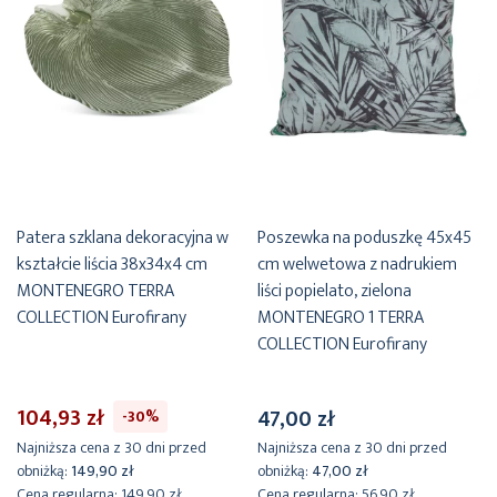
Wzór
roślinne, w liście
Nie można wybielać i chlorować
Montenegro - Dotyk Bałkanów
to jedna z pięciu linii
Standard Oeko-Tex
tak
tworzących
Terra Collection marki Eurofirany.
Inspiracją dla tej
kolekcji były
podróże na Półwysep Bałkański,
barwy ziemi i
Skład materiałowy
100% bawełna
wszechogarniająca natura
.
Kolekcja Montenegro to
kontemplacja
Nie suszyć w suszarce bębnowej
skąpanego w słońcu wybrzeża Bałkanów.
Wśród produktów z
Tolerancja rozmiaru
3%
tej kolekcji znajdziesz pościele, koce, narzuty, ceramikę, poszewki
Waga netto
dekoracyjne i ręczniki.
1800 g
Patera szklana dekoracyjna w
Poszewka na poduszkę 45x45
Pobierz instrukcję użytkowania i bezpieczeństwa produktu
kształcie liścia 38x34x4 cm
cm welwetowa z nadrukiem
Szczegóły
:
MONTENEGRO TERRA
liści popielato, zielona
Wymiary: 1x 220x200 cm, 2x 70x80 cm
COLLECTION Eurofirany
MONTENEGRO 1 TERRA
COLLECTION Eurofirany
Kolor:
oliwkowy
Gramatura: 115 gsm
Skład:
100% bawełna
104,93 zł
47,00 zł
-30%
Sposób zapięcia:
zamek błyskawiczny
Najniższa cena z 30 dni przed
Najniższa cena z 30 dni przed
obniżką:
149,90 zł
obniżką:
47,00 zł
Zawartość kompletu: 1x poszewka na kołdrę, 2x poszewka na
Cena regularna:
149,90 zł
Cena regularna:
56,90 zł