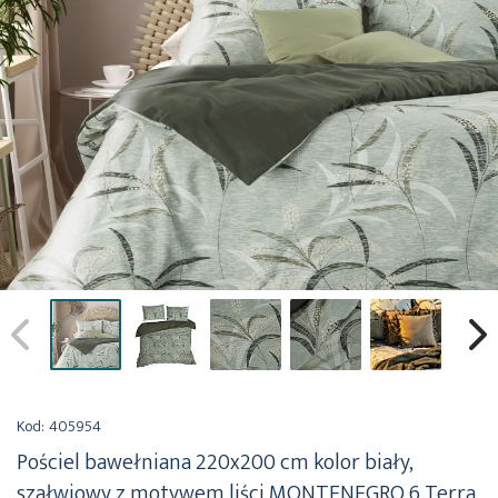
Przejdź
na
Kod:
405954
początek
Pościel bawełniana 220x200 cm kolor biały,
galerii
szałwiowy z motywem liści MONTENEGRO 6 Terra