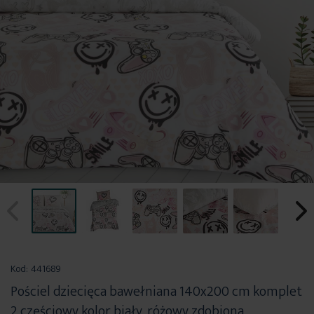
Przejdź
na
Kod:
441689
początek
Pościel dziecięca bawełniana 140x200 cm komplet
galerii
2 częściowy kolor biały, różowy zdobiona