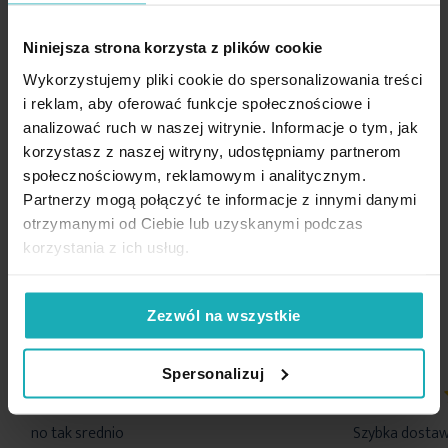
Nie czyścić chemicznie
skład:
100% bawełna
Standard Oeko-Tex
tak
Niniejsza strona korzysta z plików cookie
wymiary: 140x200 cm, 1 szt 70x80cm
Skład materiałowy
100% bawełna
Wykorzystujemy pliki cookie do spersonalizowania treści
Nie można wybielać i chlorować
gramatura: 100 gsm
Tolerancja rozmiaru
3cm
i reklam, aby oferować funkcje społecznościowe i
sposób zapięcia:
zamek błyskawiczny
analizować ruch w naszej witrynie. Informacje o tym, jak
Waga netto
1028 g
korzystasz z naszej witryny, udostępniamy partnerom
Nie suszyć w suszarce bębnowej
Opinie potwierdzone zakupem
społecznościowym, reklamowym i analitycznym.
Partnerzy mogą połączyć te informacje z innymi danymi
Pobierz instrukcję użytkowania i bezpieczeństwa produktu
otrzymanymi od Ciebie lub uzyskanymi podczas
korzystania z ich usług.
5%
Na podstawie 1209 opinii. Zobacz niektóre opinie tutaj.
Zezwól na wszystkie
Spersonalizuj
80%
100%
no tak srednio
Szybka dosta