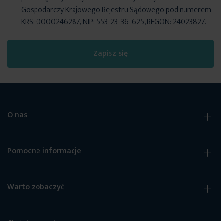
Gospodarczy Krajowego Rejestru Sądowego pod numerem
KRS: 0000246287, NIP: 553-23-36-625, REGON: 24023827.
Zapisz się
O nas
Pomocne informacje
Warto zobaczyć