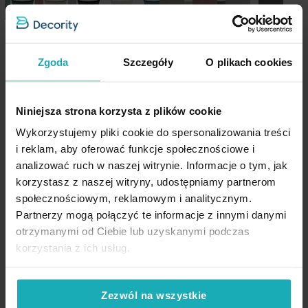
Skład:
100% bawełna
Nie suszyć w suszarce bębnowej
Pobierz instrukcję użytkowania i bezpieczeństwa produktu
Sposób zapięcia:
zamek błyskawiczny
Poszewka na poduszkę 50x70
Prześcieradło z gumką
Temperatura prania: 40°C
cm z satyny bawełnianej biała
100x200 cm z satyny
Zgoda
Szczegóły
O plikach cookies
DINA Eurofirany
bawełnianej kolor biały 125
Temperatura prasowania: 110°C
g/m2 DINA Diva Line Eurofirany
Producent:
Eurofirany
21,63 zł
-30%
Kolekcja:
Diva Line
Niniejsza strona korzysta z plików cookie
Najniższa cena z 30 dni przed
obniżką:
30,90 zł
Wykorzystujemy pliki cookie do spersonalizowania treści
97,20 zł
Cena regularna:
30,90 zł
i reklam, aby oferować funkcje społecznościowe i
Dodaj do listy życzeń
Dodaj do listy życzeń
Dod
analizować ruch w naszej witrynie. Informacje o tym, jak
Dodaj do koszyka
Dodaj do koszyka
korzystasz z naszej witryny, udostępniamy partnerom
społecznościowym, reklamowym i analitycznym.
Partnerzy mogą połączyć te informacje z innymi danymi
otrzymanymi od Ciebie lub uzyskanymi podczas
korzystania z ich usług.
High-contrast mode
Zezwól na wszystkie