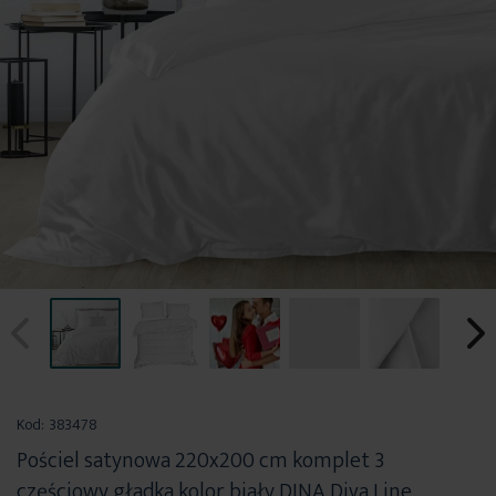
Przejdź
na
Kod:
383478
początek
Pościel satynowa 220x200 cm komplet 3
galerii
częściowy gładka kolor biały DINA Diva Line