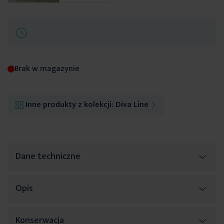
Brak w magazynie
Inne produkty z kolekcji:
Diva Line
Dane techniczne
Opis
Więcej
SKU
383478
informacji
Rozmiar (szer. x dł.)
220 x 200 cm
Konserwacja
Jednokolorowa pościel to idealny sposób by wprowadzić do sypialni