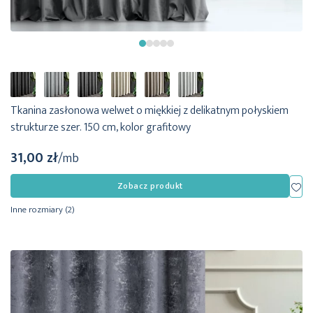
Tkanina zasłonowa welwet o miękkiej z delikatnym połyskiem
strukturze szer. 150 cm, kolor grafitowy
31,00 zł
/mb
Dod
Zobacz produkt
Inne rozmiary
(2)