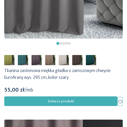
Tkanina zasłonowa miękka gładka o zamszowym chwycie
Eurofirany wys. 295 cm, kolor szary
55,00 zł
/mb
Dod
Zobacz produkt