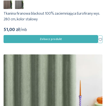
Tkanina firanowa blackout 100% zaciemniająca Eurofirany wys.
280 cm, kolor stalowy
51,00 zł
/mb
Dod
Zobacz produkt