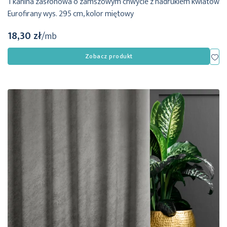
Tkanina zasłonowa o zamszowym chwycie z nadrukiem kwiatów
Eurofirany wys. 295 cm, kolor miętowy
18,30 zł
/mb
Dod
Zobacz produkt