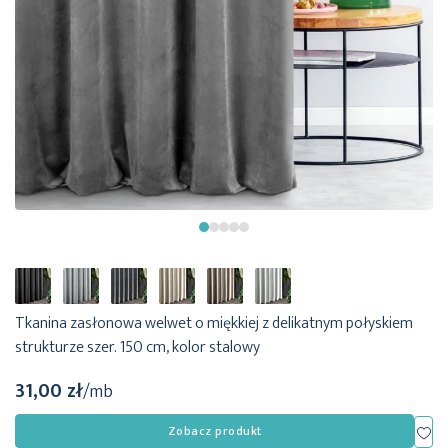
Tkanina zasłonowa welwet o miękkiej z delikatnym połyskiem
strukturze szer. 150 cm, kolor stalowy
31,00 zł
/mb
Dod
Zobacz produkt