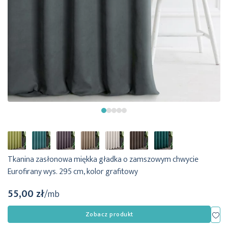
Tkanina zasłonowa miękka gładka o zamszowym chwycie
Eurofirany wys. 295 cm, kolor grafitowy
55,00 zł
/mb
Dod
Zobacz produkt