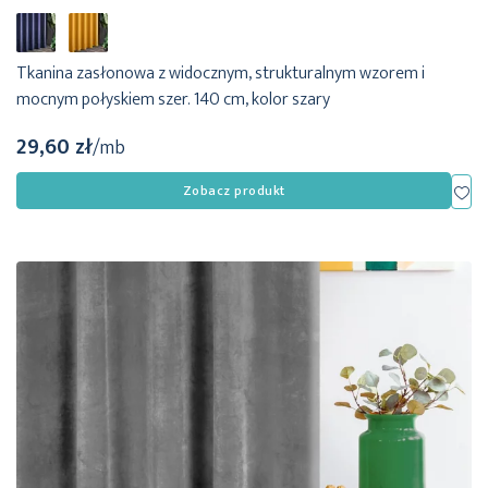
Tkanina zasłonowa z widocznym, strukturalnym wzorem i
mocnym połyskiem szer. 140 cm, kolor szary
29,60 zł
/mb
Dod
Zobacz produkt