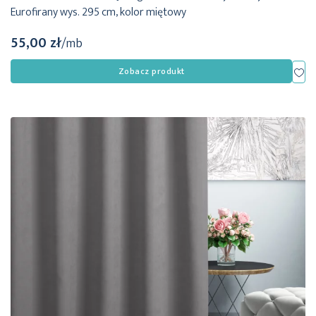
Eurofirany wys. 295 cm, kolor miętowy
55,00 zł
/mb
Dod
Zobacz produkt