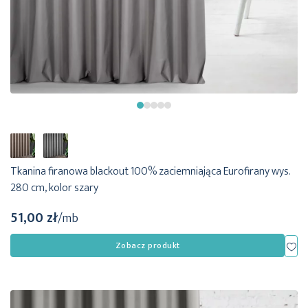
Tkanina firanowa blackout 100% zaciemniająca Eurofirany wys.
280 cm, kolor szary
51,00 zł
/mb
Dod
Zobacz produkt