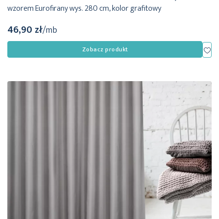
wzorem Eurofirany wys. 280 cm, kolor grafitowy
46,90 zł
/mb
Dod
Zobacz produkt