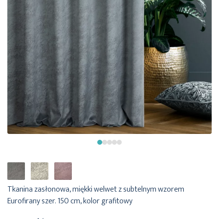
Tkanina zasłonowa, miękki welwet z subtelnym wzorem
Eurofirany szer. 150 cm, kolor grafitowy