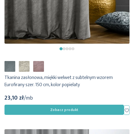
Tkanina zasłonowa, miękki welwet z subtelnym wzorem
Eurofirany szer. 150 cm, kolor popielaty
23,10 zł
/mb
Dod
Zobacz produkt