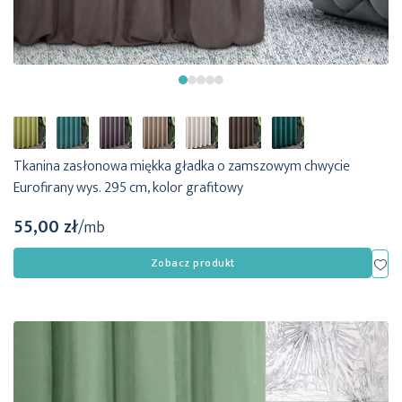
Tkanina zasłonowa miękka gładka o zamszowym chwycie
Eurofirany wys. 295 cm, kolor grafitowy
55,00 zł
/mb
Dod
Zobacz produkt