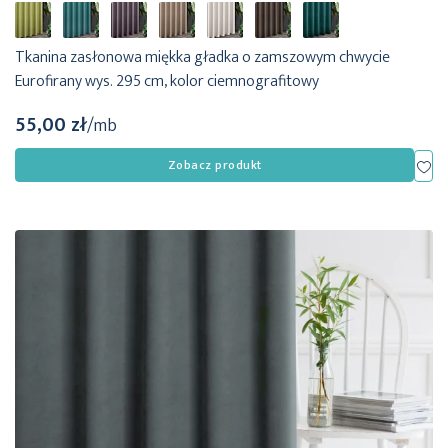
Tkanina zasłonowa miękka gładka o zamszowym chwycie
Eurofirany wys. 295 cm, kolor ciemnografitowy
55,00 zł
/mb
Dod
Zobacz produkt