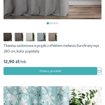
Tkanina zasłonowa w prążki z efektem melanżu Eurofirany wys.
280 cm, kolor popielaty
12,90 zł
/mb
Dod
Zobacz produkt