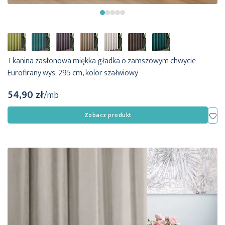
Tkanina zasłonowa miękka gładka o zamszowym chwycie
Eurofirany wys. 295 cm, kolor szałwiowy
54,90 zł
/mb
Dod
Zobacz produkt