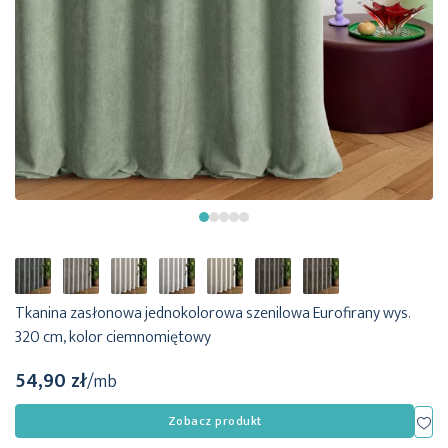
Tkanina zasłonowa jednokolorowa szenilowa Eurofirany wys.
320 cm, kolor ciemnomiętowy
54,90 zł
/mb
Dod
Zobacz produkt