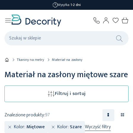
Darmowa dostawa
od 299,99 zł
Tkaniny na metry
Materiał na zasłony
Materiał na zasłony miętowe szare
Filtruj i sortuj
Znalezione produkty:
97
Kolor
Miętowe
Kolor
Szare
Wyczyść filtry