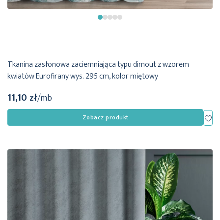
Tkanina zasłonowa zaciemniająca typu dimout z wzorem
kwiatów Eurofirany wys. 295 cm, kolor miętowy
11,10 zł
/mb
Dod
Zobacz produkt