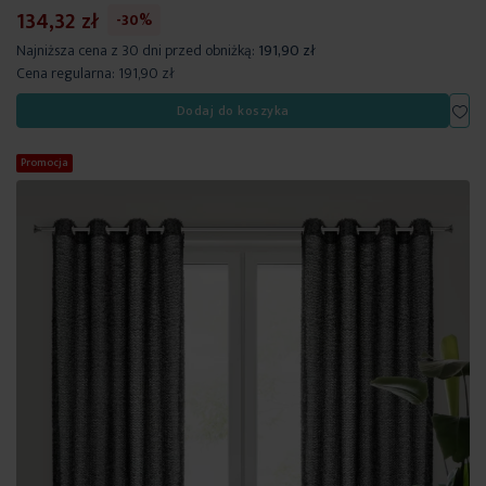
134,32 zł
-30%
Najniższa cena z 30 dni przed obniżką:
191,90 zł
Cena regularna:
191,90 zł
Dod
Dodaj do koszyka
Promocja