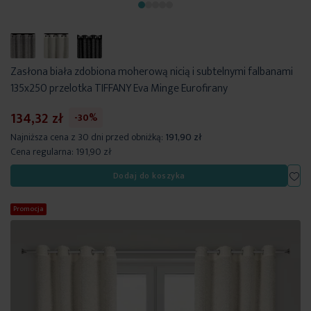
Zasłona biała zdobiona moherową nicią i subtelnymi falbanami
135x250 przelotka TIFFANY Eva Minge Eurofirany
134,32 zł
-30%
Najniższa cena z 30 dni przed obniżką:
191,90 zł
Cena regularna:
191,90 zł
Dod
Dodaj do koszyka
Promocja