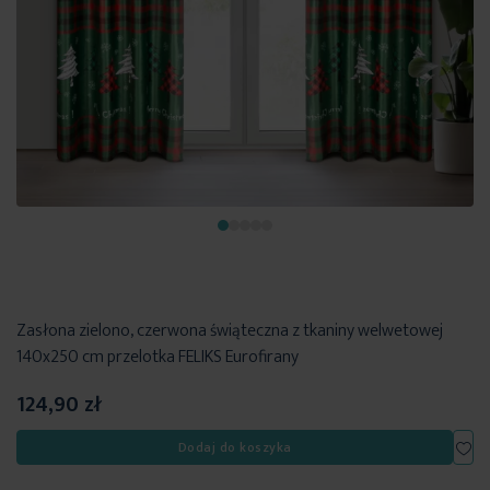
Zasłona zielono, czerwona świąteczna z tkaniny welwetowej
140x250 cm przelotka FELIKS Eurofirany
124,90 zł
Dod
Dodaj do koszyka