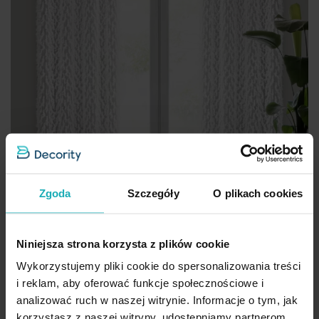
Zgoda
Szczegóły
O plikach cookies
Niniejsza strona korzysta z plików cookie
Wykorzystujemy pliki cookie do spersonalizowania treści
Zasłona biała zdobiona wzorem designerskim 140x250
i reklam, aby oferować funkcje społecznościowe i
przelotka VICTORIA Eva Minge Eurofirany
analizować ruch w naszej witrynie. Informacje o tym, jak
korzystasz z naszej witryny, udostępniamy partnerom