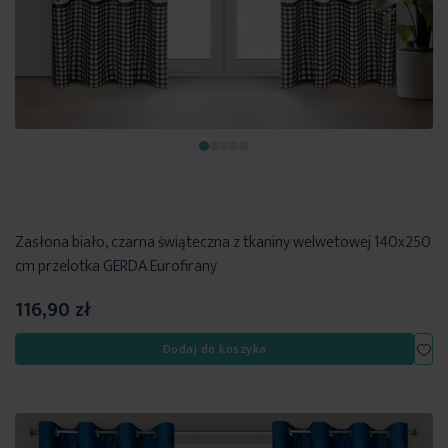
Zasłona biało, czarna świąteczna z tkaniny welwetowej 140x250
cm przelotka GERDA Eurofirany
116,90 zł
Dod
Dodaj do koszyka