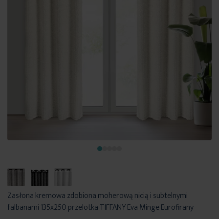
Zasłona kremowa zdobiona moherową nicią i subtelnymi
falbanami 135x250 przelotka TIFFANY Eva Minge Eurofirany