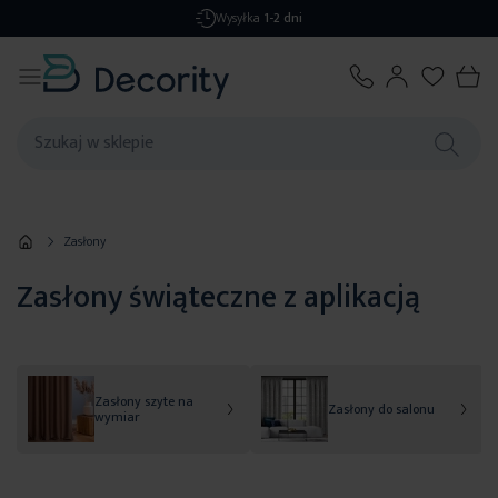
Darmowa dostawa
od 299,99 zł
Zasłony
Zasłony świąteczne z aplikacją
Zasłony szyte na
Zasłony do salonu
wymiar