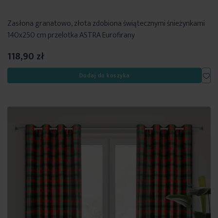
Zasłona granatowo, złota zdobiona świątecznymi śnieżynkami
140x250 cm przelotka ASTRA Eurofirany
118,90 zł
Dod
Dodaj do koszyka