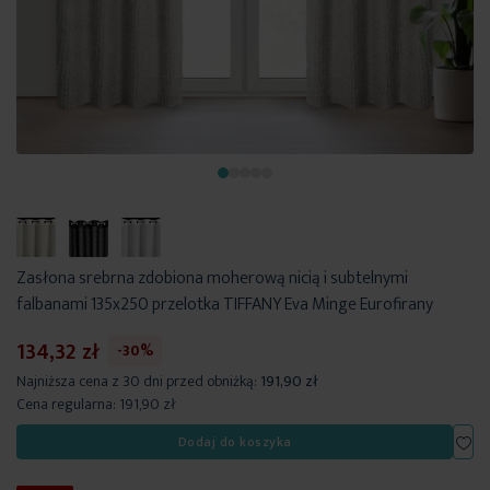
Zasłona srebrna zdobiona moherową nicią i subtelnymi
falbanami 135x250 przelotka TIFFANY Eva Minge Eurofirany
134,32 zł
-30%
Najniższa cena z 30 dni przed obniżką:
191,90 zł
Cena regularna:
191,90 zł
Dod
Dodaj do koszyka