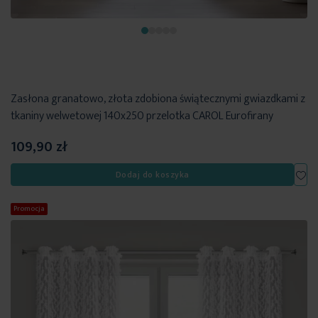
Zasłona granatowo, złota zdobiona świątecznymi gwiazdkami z
tkaniny welwetowej 140x250 przelotka CAROL Eurofirany
109,90 zł
Dod
Dodaj do koszyka
Promocja