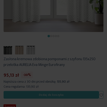
Zasłona kremowa zdobiona pomponami z szyfonu 135x250
przelotka AURELIA Eva Minge Eurofirany
95,13 zł
-30%
Najniższa cena z 30 dni przed obniżką:
135,90 zł
Cena regularna:
135,90 zł
Dod
Dodaj do koszyka
Promocja