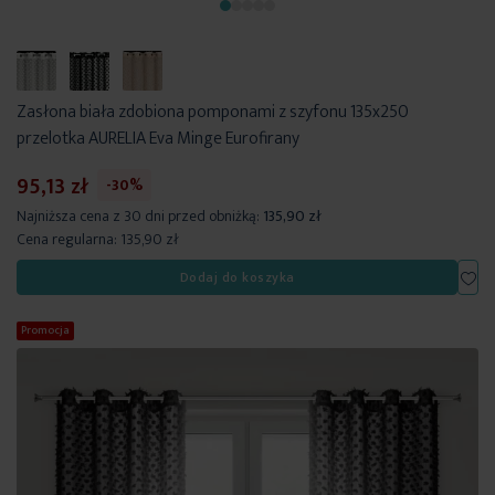
Zasłona biała zdobiona pomponami z szyfonu 135x250
przelotka AURELIA Eva Minge Eurofirany
95,13 zł
-30%
Najniższa cena z 30 dni przed obniżką:
135,90 zł
Cena regularna:
135,90 zł
Dod
Dodaj do koszyka
Promocja