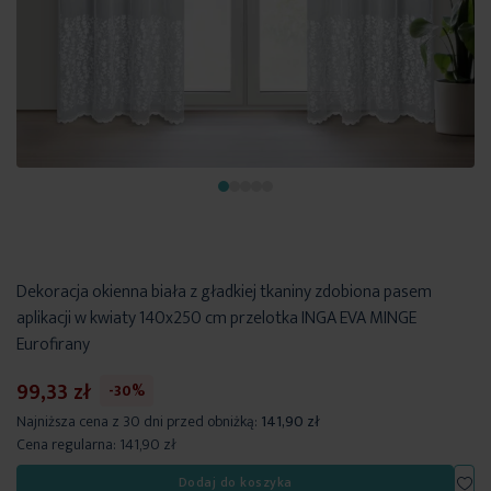
Dekoracja okienna biała z gładkiej tkaniny zdobiona pasem
aplikacji w kwiaty 140x250 cm przelotka INGA EVA MINGE
Eurofirany
99,33 zł
-30%
Najniższa cena z 30 dni przed obniżką:
141,90 zł
Cena regularna:
141,90 zł
Dod
Dodaj do koszyka