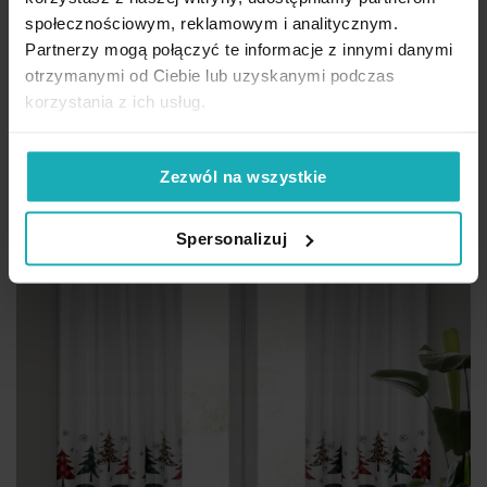
110,53 zł
-30%
społecznościowym, reklamowym i analitycznym.
Najniższa cena z 30 dni przed obniżką:
157,90 zł
Partnerzy mogą połączyć te informacje z innymi danymi
Cena regularna:
157,90 zł
otrzymanymi od Ciebie lub uzyskanymi podczas
Dod
korzystania z ich usług.
Dodaj do koszyka
Zezwól na wszystkie
Spersonalizuj