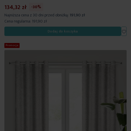
134,32 zł
-30%
Najniższa cena z 30 dni przed obniżką:
191,90 zł
Cena regularna:
191,90 zł
Dod
Dodaj do koszyka
Promocja