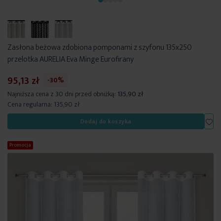
Zasłona beżowa zdobiona pomponami z szyfonu 135x250
przelotka AURELIA Eva Minge Eurofirany
95,13 zł
-30%
Najniższa cena z 30 dni przed obniżką:
135,90 zł
Cena regularna:
135,90 zł
Dod
Dodaj do koszyka
Promocja