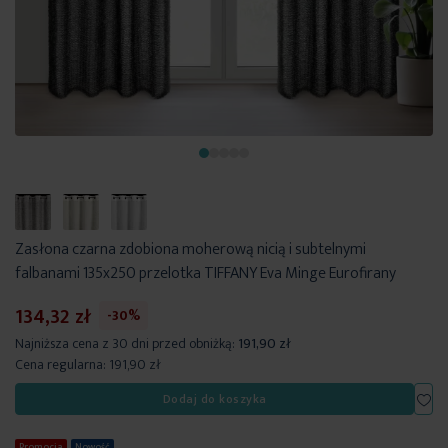
Zasłona czarna zdobiona moherową nicią i subtelnymi
falbanami 135x250 przelotka TIFFANY Eva Minge Eurofirany
134,32 zł
-30%
Najniższa cena z 30 dni przed obniżką:
191,90 zł
Cena regularna:
191,90 zł
Dod
Dodaj do koszyka
Promocja
Nowość