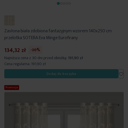
Zasłona biała zdobiona fantazyjnym wzorem 140x250 cm
przelotka SOTERA Eva Minge Eurofirany
134,32 zł
-30%
Najniższa cena z 30 dni przed obniżką:
191,90 zł
Cena regularna:
191,90 zł
Dod
Dodaj do koszyka
Promocja