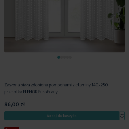
Zasłona biała zdobiona pomponami z etaminy 140x250
przelotka ELENOR Eurofirany
86,00 zł
Dod
Dodaj do koszyka