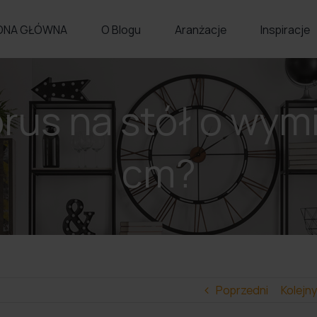
ONA GŁÓWNA
O Blogu
Aranżacje
Inspiracje
brus na stół o wym
cm?
Poprzedni
Kolejny