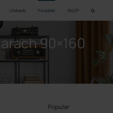
Lifehacki
Poradniki
SKLEP
iarach 90×160
Popular