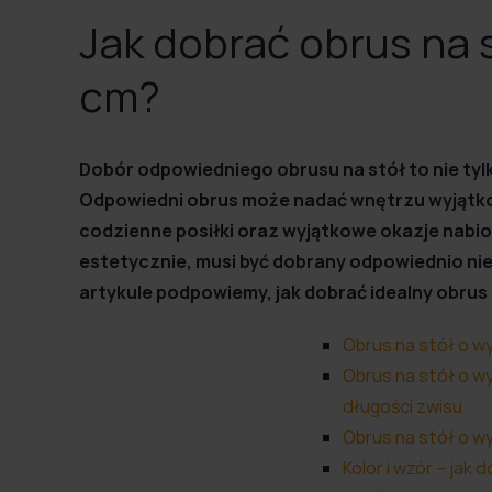
Jak dobrać obrus na 
cm?
Dobór odpowiedniego obrusu na stół to nie tylk
Odpowiedni obrus może nadać wnętrzu wyjątkowe
codzienne posiłki oraz wyjątkowe okazje nabior
estetycznie, musi być dobrany odpowiednio nie 
artykule podpowiemy, jak dobrać idealny obrus
Obrus na stół o w
Obrus na stół o w
długości zwisu
Obrus na stół o w
Kolor i wzór – jak 