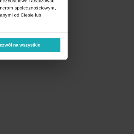
ołecznościowe i analizować
gi
artnerom społecznościowym,
anymi od Ciebie lub
ezwól na wszystkie