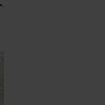
ny
,
a