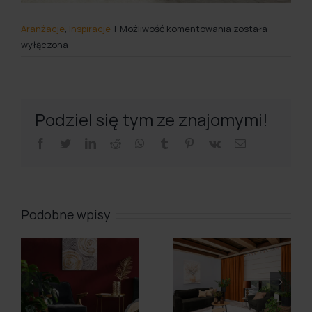
Dobieramy
Aranżacje
,
Inspiracje
|
Możliwość komentowania
została
dodatki
wyłączona
do
czarnej
kanapy
w
Podziel się tym ze znajomymi!
salonie
facebook
twitter
linkedin
reddit
whatsapp
tumblr
pinterest
vk
Email
Podobne wpisy
Jak
Jak łączyć
urządzić
rolety z
mały salon
zasłonami?