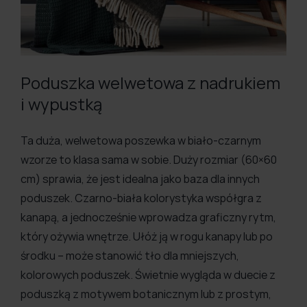
Poduszka welwetowa z nadrukiem
i wypustką
Ta duża, welwetowa poszewka w biało-czarnym
wzorze to klasa sama w sobie. Duży rozmiar (60×60
cm) sprawia, że jest idealna jako baza dla innych
poduszek. Czarno-biała kolorystyka współgra z
kanapą, a jednocześnie wprowadza graficzny rytm,
który ożywia wnętrze. Ułóż ją w rogu kanapy lub po
środku – może stanowić tło dla mniejszych,
kolorowych poduszek. Świetnie wygląda w duecie z
poduszką z motywem botanicznym lub z prostym,