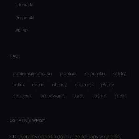
Lifehacki
Poradniki
SKLEP
TAGI
dobieranie obrusu
jadalnia
kolor roku
kołdry
kółka
obrus
obrusy
pantone
plamy
poszewki
prasowanie
taras
taśma
żabki
OSTATNIE WPISY
Dobieramy dodatki do czarnej kanapy w salonie