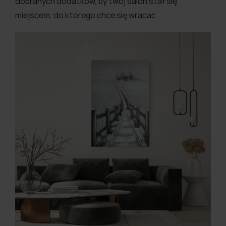
dobranych dodatków, by twój salon stał się
miejscem, do którego chce się wracać.