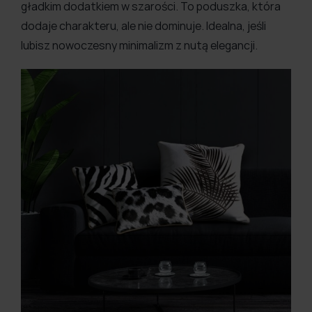
gładkim dodatkiem w szarości. To poduszka, która
dodaje charakteru, ale nie dominuje. Idealna, jeśli
lubisz nowoczesny minimalizm z nutą elegancji.