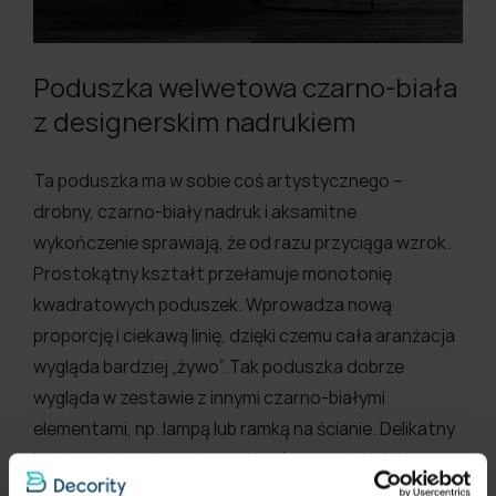
Poduszka welwetowa czarno-biała
z designerskim nadrukiem
Ta poduszka ma w sobie coś artystycznego –
drobny, czarno-biały nadruk i aksamitne
wykończenie sprawiają, że od razu przyciąga wzrok.
Prostokątny kształt przełamuje monotonię
kwadratowych poduszek. Wprowadza nową
proporcję i ciekawą linię, dzięki czemu cała aranżacja
wygląda bardziej „żywo”. Tak poduszka dobrze
wygląda w zestawie z innymi czarno-białymi
elementami, np. lampą lub ramką na ścianie. Delikatny
kontrast, trochę artyzmu i mnóstwo stylu. W
połączeniu z czarną kanapą tworzy efekt przytulnej