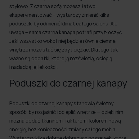
stylowo. Z czarną sofą możesz łatwo
eksperymentować – wystarczy zmienić kilka
poduszek, by odmienić klimat całego salonu. Ale
uwaga – sama czarna kanapa potrafi przytłoczyć.
Jeśli wszystko wokół niej będzie równie ciemne,
wnętrze może stać się zbyt ciężkie. Dlatego tak
ważne są dodatki, które ją rozświetlą, ocieplą
i nadadzą jej lekkości.
Poduszki do czarnej kanapy
Poduszki do czarnej kanapy stanowią świetny
sposób, by rozjaśnić i ocieplić wnętrze — dzięki nim
można dodać tkaninom, fakturom i kolorem nową
energię, bez konieczności zmiany całego mebla.
Wystarczy kilka dobrze dobranych poszewek, która