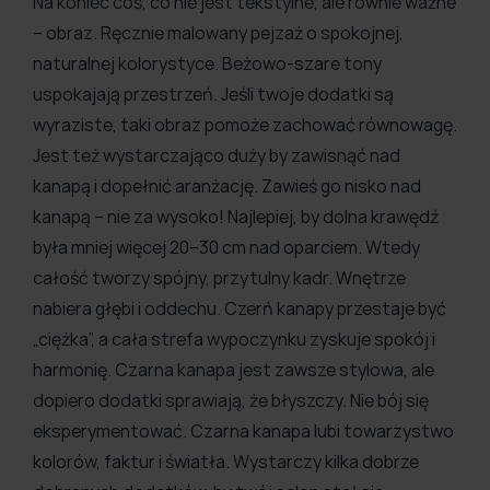
Na koniec coś, co nie jest tekstylne, ale równie ważne
– obraz. Ręcznie malowany pejzaż o spokojnej,
naturalnej kolorystyce. Beżowo-szare tony
uspokajają przestrzeń. Jeśli twoje dodatki są
wyraziste, taki obraz pomoże zachować równowagę.
Jest też wystarczająco duży by zawisnąć nad
kanapą i dopełnić aranżację. Zawieś go nisko nad
kanapą – nie za wysoko! Najlepiej, by dolna krawędź
była mniej więcej 20–30 cm nad oparciem. Wtedy
całość tworzy spójny, przytulny kadr. Wnętrze
nabiera głębi i oddechu. Czerń kanapy przestaje być
„ciężka”, a cała strefa wypoczynku zyskuje spokój i
harmonię. Czarna kanapa jest zawsze stylowa, ale
dopiero dodatki sprawiają, że błyszczy. Nie bój się
eksperymentować. Czarna kanapa lubi towarzystwo
kolorów, faktur i światła. Wystarczy kilka dobrze