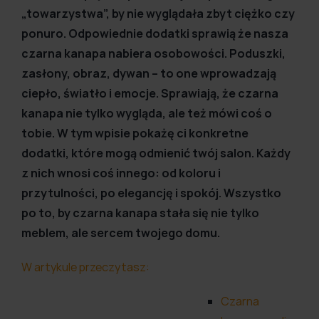
„towarzystwa”, by nie wyglądała zbyt ciężko czy
ponuro. Odpowiednie dodatki sprawią że nasza
czarna kanapa nabiera osobowości. Poduszki,
zasłony, obraz, dywan – to one wprowadzają
ciepło, światło i emocje. Sprawiają, że czarna
kanapa nie tylko wygląda, ale też mówi coś o
tobie. W tym wpisie pokażę ci konkretne
dodatki, które mogą odmienić twój salon. Każdy
z nich wnosi coś innego: od koloru i
przytulności, po elegancję i spokój. Wszystko
po to, by czarna kanapa stała się nie tylko
meblem, ale sercem twojego domu.
W artykule przeczytasz:
Czarna