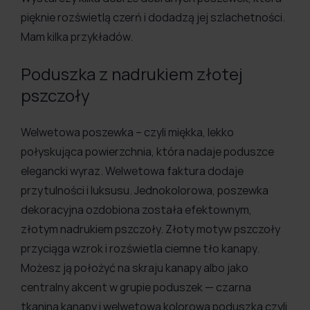
pięknie rozświetlą czerń i dodadzą jej szlachetności.
Mam kilka przykładów.
Poduszka z nadrukiem złotej
pszczoły
Welwetowa poszewka – czyli miękka, lekko
połyskująca powierzchnia, która nadaje poduszce
elegancki wyraz. Welwetowa faktura dodaje
przytulności i luksusu. Jednokolorowa, poszewka
dekoracyjna ozdobiona została efektownym,
złotym nadrukiem pszczoły. Złoty motyw pszczoły
przyciąga wzrok i rozświetla ciemne tło kanapy.
Możesz ją położyć na skraju kanapy albo jako
centralny akcent w grupie poduszek — czarna
tkanina kanapy i welwetowa kolorowa poduszka czyli