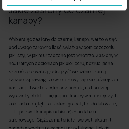
Jakie zasłony do czarnej
kanapy?
Wybierając zasłony do czarnej kanapy, warto wziąć
pod uwagę zarówno ilość światła w pomieszczeniu,
jak i styl, w jakim urządzone jest wnętrze. Zasłony w
neutralnych odcieniach jak biel, ecru, beż lub jasna
szarość pozwalają „odciążyć” wizualnie czarną
kanapę i sprawiają, że wnętrze wydaje się jaśniejsze i
bardziej otwarte. Jeśli masz ochotę na bardziej
wyrazisty efekt — sięgnij po tkaniny w mocniejszych
kolorach np. głęboka zieleń, granat, bordo lub wzory
— to pozwoli kanapie nabierać charakteru
salonowego. Cięższe materiały- welwet, aksamit,
nadadzą wnętrzu elegancji i przytulności. Lekkie,