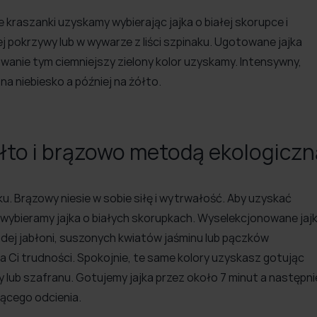
e kraszanki uzyskamy wybierając jajka o białej skorupce i
 pokrzywy lub w wywarze z liści szpinaku. Ugotowane jajka
anie tym ciemniejszy zielony kolor uzyskamy. Intensywny,
na niebiesko a później na żółto.
żółto i brązowo metodą ekologicz
u. Brązowy niesie w sobie siłę i wytrwałość. Aby uzyskać
wybieramy jajka o białych skorupkach. Wyselekcjonowane jaj
dej jabłoni, suszonych kwiatów jaśminu lub pączków
 Ci trudności. Spokojnie, te same kolory uzyskasz gotując
y lub szafranu. Gotujemy jajka przez około 7 minut a następni
ącego odcienia.