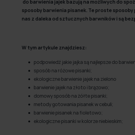
do barwienia jajek bazują na możliwych do sp
sposoby barwienia pisanek. Te proste sposoby 
nas z daleka od sztucznych barwników i są bez
W tym artykule znajdziesz:
podpowiedź jakie jajka są najlepsze do barwien
sposób na różowe pisanki;
ekologiczne barwienie jajek na zielono
barwienie jajek na złoto i brązowo;
domowy sposób na żółte pisanki;
metody gotowania pisanek w cebuli;
barwienie pisanek na fioletowo;
ekologiczne pisanki w kolorze niebieskim;