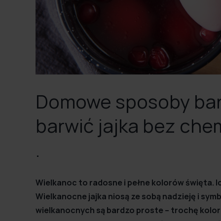
Domowe sposoby barw
barwić jajka bez chem
.
Wielkanoc to radosne i pełne kolorów święta. 
Wielkanocne jajka niosą ze sobą nadzieję i symb
wielkanocnych są bardzo proste – trochę kolo