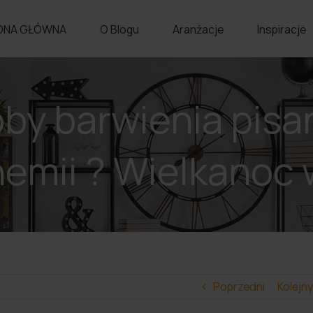
ONA GŁÓWNA
O Blogu
Aranżacje
Inspiracje
 barwienia pisan
hemii ? Wielkanoc w
Poprzedni
Kolejny