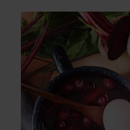
View
Larger
Image