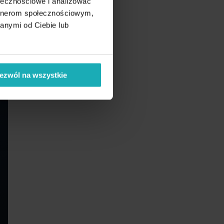
ołecznościowe i analizować
artnerom społecznościowym,
anymi od Ciebie lub
ezwól na wszystkie