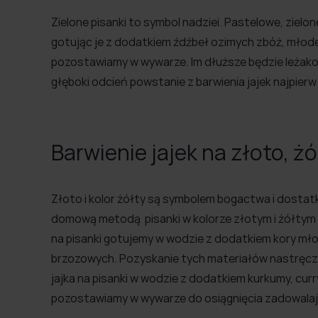
Zielone pisanki to symbol nadziei. Pastelowe, zielon
gotując je z dodatkiem źdźbeł ozimych zbóż, młodej
pozostawiamy w wywarze. Im dłuższe będzie leżakow
głęboki odcień powstanie z barwienia jajek najpierw 
Barwienie jajek na złoto, 
Złoto i kolor żółty są symbolem bogactwa i dostatk
domową metodą pisanki w kolorze złotym i żółtym 
na pisanki gotujemy w wodzie z dodatkiem kory mło
brzozowych. Pozyskanie tych materiałów nastręcza
jajka na pisanki w wodzie z dodatkiem kurkumy, curr
pozostawiamy w wywarze do osiągnięcia zadowalaj