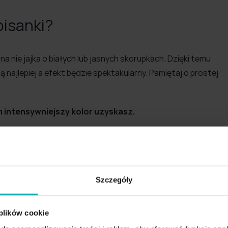
pisanki?
na nie jajka o białych lub jasnych skorupkach. Dzięki temu
 najlepiej a efekt będzie spektakularny. Pamiętaj o prostej
ym intensywniejszy kolor uzyskasz.
zny na skorupce nadruk producenta. Zrobisz to delikatnie
.
Szczegóły
 plików cookie