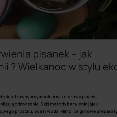
ienia pisanek – jak
ii ? Wielkanoc w stylu ek
Ich nieodzownym symbolem są kolorowe pisanki.
olizują odrodzenie. Dziś metody barwienia jajek
rowego proszku, ocet i woda. Mimo, że gotowe preparat