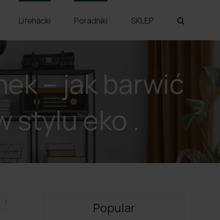
Lifehacki
Poradniki
SKLEP
ek – jak barwić
 stylu eko .
Popular