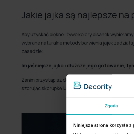
Jakie jajka są najlepsze na 
Aby uzyskać piękne i żywe kolory pisanek wybieramy 
wybrane naturalne metody barwienia jajek zadziałają
zasadzie:
Im jaśniejsze jajko i dłuższe jego gotowanie, t
Zanim przystąpisz do barwienia pisanek usuń widoc
szorując skorupkę lub przecierając kilka razy octem
Zgoda
Niniejsza strona korzysta z