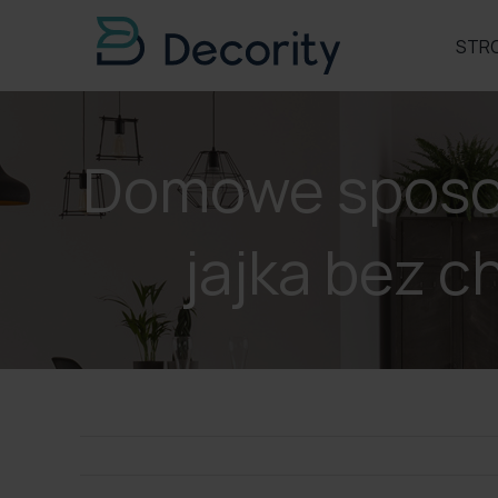
Skip
to
STR
content
Domowe sposoby
jajka bez c