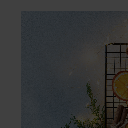
View
Larger
Image