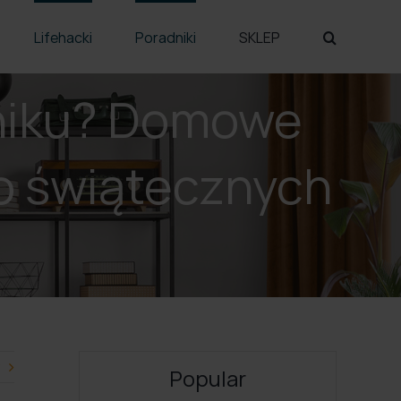
Lifehacki
Poradniki
SKLEP
rniku? Domowe
o świątecznych
Popular