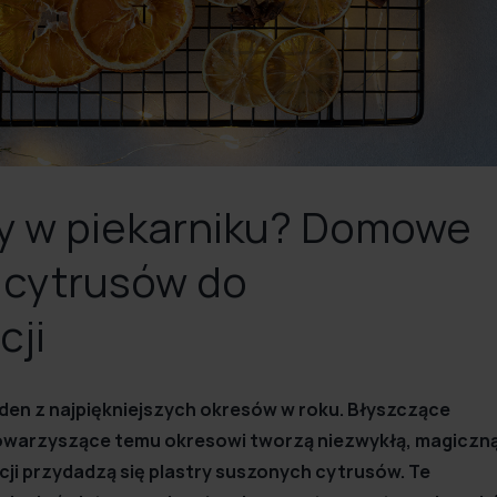
y w piekarniku? Domowe
 cytrusów do
cji
en z najpiękniejszych okresów w roku. Błyszczące
towarzyszące temu okresowi tworzą niezwykłą, magiczn
ji przydadzą się plastry suszonych cytrusów. Te