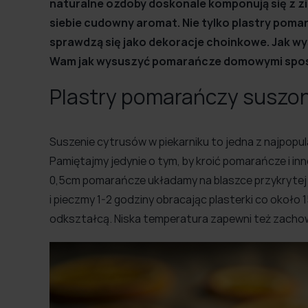
naturalne ozdoby doskonale komponują się z zi
siebie cudowny aromat. Nie tylko plastry pomar
sprawdzą się jako dekoracje choinkowe. Jak w
Wam jak wysuszyć pomarańcze domowymi spo
Plastry pomarańczy suszon
Suszenie cytrusów w piekarniku to jedna z najpop
Pamiętajmy jedynie o tym, by kroić pomarańcze i in
0,5cm pomarańcze układamy na blaszce przykrytej 
i pieczmy 1-2 godziny obracając plasterki co około 1
odkształcą. Niska temperatura zapewni też zacho