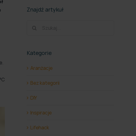
ół
Znajdź artykuł
e
Szukaj
Kategorie
e.
Aranżacje
 °C
Bez kategorii
DIY
Inspiracje
Lifehack