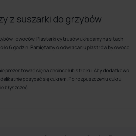
y z suszarki do grzybów
zybów i owoców. Plasterki cytrusów układamy na sitach
około 6 godzin. Pamiętamy o odwracaniu plastrów by owoce
ie prezentować się na choince lub stroiku. Aby dodatkowo
 delikatnie posypać się cukrem. Po rozpuszczeniu cukru
ie błyszczeć.