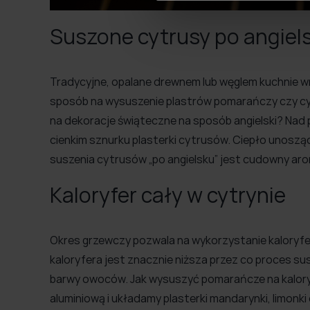
Suszone cytrusy po angiel
Tradycyjne, opalane drewnem lub węglem kuchnie wr
sposób na wysuszenie plastrów pomarańczy czy cy
na dekoracje świąteczne na sposób angielski? Nad
cienkim sznurku plasterki cytrusów. Ciepło unosz
suszenia cytrusów „po angielsku” jest cudowny arom
Kaloryfer cały w cytrynie
Okres grzewczy pozwala na wykorzystanie kaloryfe
kaloryfera jest znacznie niższa przez co proces su
barwy owoców. Jak wysuszyć pomarańcze na kaloryf
aluminiową i układamy plasterki mandarynki, limon