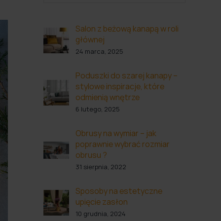
Salon z beżową kanapą w roli
głównej
24 marca, 2025
Poduszki do szarej kanapy –
stylowe inspiracje, które
odmienią wnętrze
6 lutego, 2025
Obrusy na wymiar – jak
poprawnie wybrać rozmiar
obrusu ?
31 sierpnia, 2022
Sposoby na estetyczne
upięcie zasłon
10 grudnia, 2024