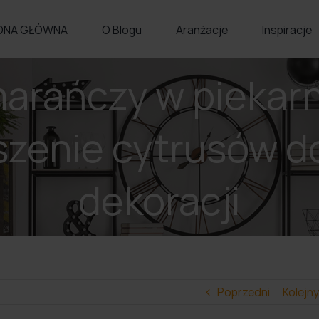
ONA GŁÓWNA
O Blogu
Aranżacje
Inspiracje
arańczy w pieka
szenie cytrusów d
dekoracji
Poprzedni
Kolejny