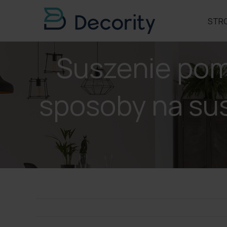
Skip
to
STR
content
Suszenie pom
sposoby na su