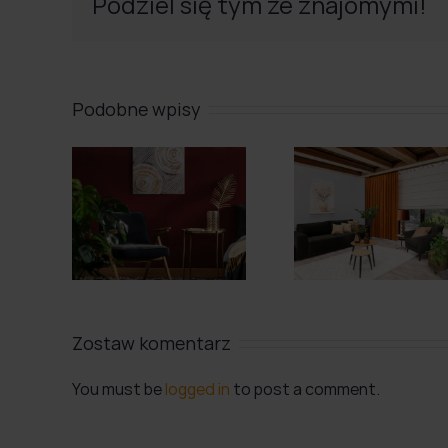
Podziel się tym ze znajomymi!
Podobne wpisy
k
Mocow
śnić
Jak łączyć
zasłon
n z
rolety z
tarasie 
ymi
zasłonami?
to zro
mi?
Zostaw komentarz
You must be
logged in
to post a comment.