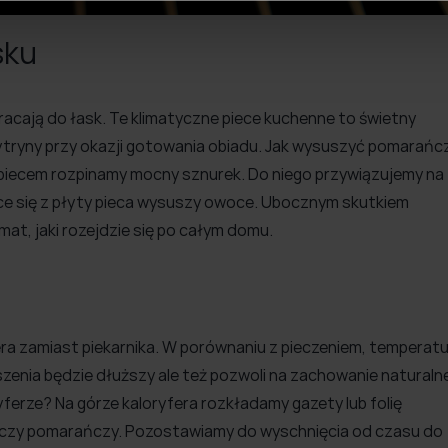
sku
acają do łask. Te klimatyczne piece kuchenne to świetny
tryny przy okazji gotowania obiadu. Jak wysuszyć pomarańc
 piecem rozpinamy mocny sznurek. Do niego przywiązujemy na
ące się z płyty pieca wysuszy owoce. Ubocznym skutkiem
at, jaki rozejdzie się po całym domu.
ra zamiast piekarnika. W porównaniu z pieczeniem, temperat
szenia będzie dłuższy ale też pozwoli na zachowanie naturaln
erze? Na górze kaloryfera rozkładamy gazety lub folię
ki czy pomarańczy. Pozostawiamy do wyschnięcia od czasu do