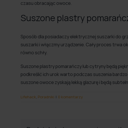
czasu obracając owoce.
Suszone plastry pomarańcz
Sposób dla posiadaczy elektrycznej suszarki do gr
suszarki i włączmy urządzenie. Cały proces trwa 
równo schły.
Suszone plastry pomarańczy lub cytryny będą piękn
podkreślić ich urok warto podczas suszenia bardzo
suszone owoce zyskają lekką glazurę i będą subteln
Lifehack
,
Poradniki
|
0 komentarzy