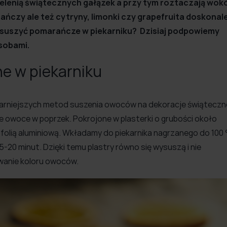
elenią świątecznych gałązek a przy tym roztaczają wok
ańczy ale też cytryny, limonki czy grapefruita doskonal
ysuszyć pomarańcze w piekarniku? Dzisiaj podpowiemy
sobami.
e w piekarniku
ularniejszych metod suszenia owoców na dekoracje świąteczn
ne owoce w poprzek. Pokrojone w plasterki o grubości około
folią aluminiową. Wkładamy do piekarnika nagrzanego do 100
5-20 minut. Dzięki temu plastry równo się wysuszą i nie
wanie koloru owoców.