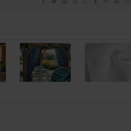
facebook
twitter
linkedin
reddit
whatsapp
tumblr
pinterest
vk
anie
Domowe
 na
sposoby na
– jak
wybielenie
bić?
ręczników