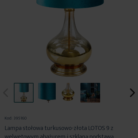
Przejdź
na
Kod:
395160
początek
Lampa stołowa turkusowo-złota LOTOS 9 z
galerii
welwetowym abażurem i szklaną podstawą