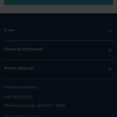
O nas
Pomocne informacje
Warto zobaczyć
Chętnie pomożemy
+48 510 808 355
Infolinia czynna: pn - pt: 8:00 - 16:00
decority@decority.pl