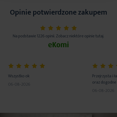
Opinie potwierdzone zakupem
5%
Na podstawie 1226 opinii. Zobacz niektóre opinie tutaj.
100%
100%
Wszystko ok
Przejrzysta i 
oraz dogodne 
06-08-2026
06-08-2026