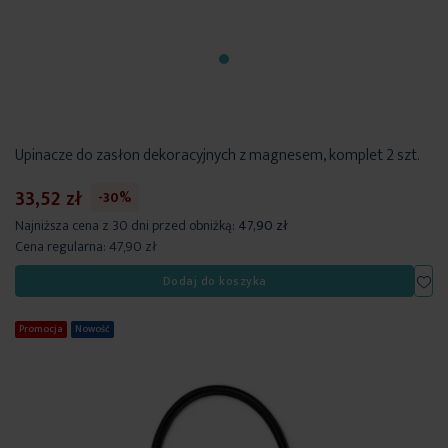
Upinacze do zasłon dekoracyjnych z magnesem, komplet 2 szt.
33,52 zł
-30%
Najniższa cena z 30 dni przed obniżką:
47,90 zł
Cena regularna:
47,90 zł
Dod
Dodaj do koszyka
Promocja
Nowość