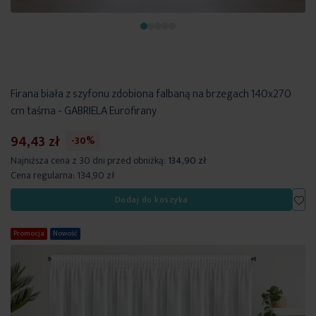
Firana biała z szyfonu zdobiona falbaną na brzegach 140x270
cm taśma - GABRIELA Eurofirany
94,43 zł
-30%
Najniższa cena z 30 dni przed obniżką:
134,90 zł
Cena regularna:
134,90 zł
Dod
Dodaj do koszyka
Promocja
Nowość