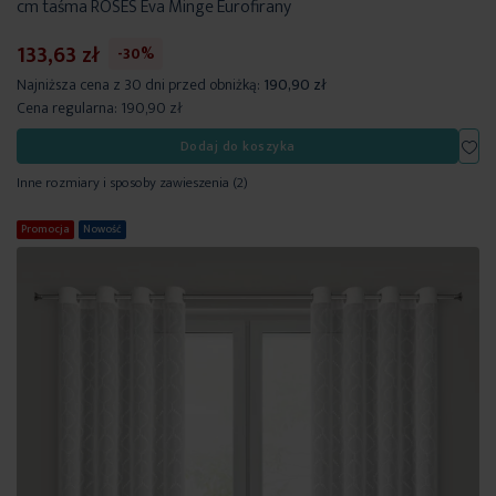
cm taśma ROSES Eva Minge Eurofirany
133,63 zł
-30%
Najniższa cena z 30 dni przed obniżką:
190,90 zł
Cena regularna:
190,90 zł
Dod
Dodaj do koszyka
Inne rozmiary i sposoby zawieszenia
(2)
Promocja
Nowość