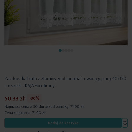
Zazdrostka biała z etaminy zdobiona haftowaną gipiurą 40x150
cm szelki - KAJA Eurofirany
50,33 zł
-30%
Najniższa cena z 30 dni przed obniżką:
71,90 zł
Cena regularna:
71,90 zł
Dod
Dodaj do koszyka