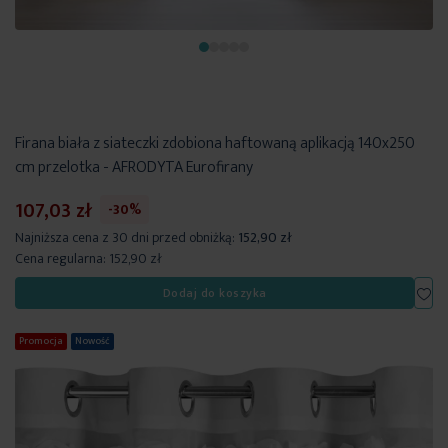
Firana biała z siateczki zdobiona haftowaną aplikacją 140x250
cm przelotka - AFRODYTA Eurofirany
107,03 zł
-30%
Najniższa cena z 30 dni przed obniżką:
152,90 zł
Cena regularna:
152,90 zł
Dod
Dodaj do koszyka
Promocja
Nowość