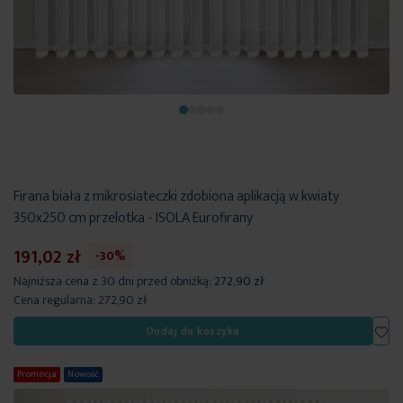
Firana biała z mikrosiateczki zdobiona aplikacją w kwiaty
350x250 cm przelotka - ISOLA Eurofirany
191,02 zł
-30%
Najniższa cena z 30 dni przed obniżką:
272,90 zł
Cena regularna:
272,90 zł
Dod
Dodaj do koszyka
Promocja
Nowość