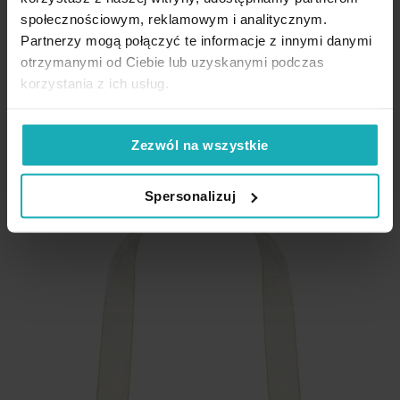
Eurofirany
społecznościowym, reklamowym i analitycznym.
Partnerzy mogą połączyć te informacje z innymi danymi
17,42 zł
-30%
otrzymanymi od Ciebie lub uzyskanymi podczas
Najniższa cena z 30 dni przed obniżką:
24,90 zł
korzystania z ich usług.
Cena regularna:
24,90 zł
Dod
Dodaj do koszyka
Zezwól na wszystkie
Promocja
Nowość
Spersonalizuj