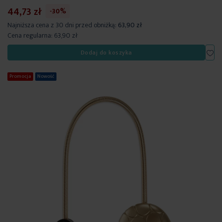
44,73 zł
-30%
Najniższa cena z 30 dni przed obniżką:
63,90 zł
Cena regularna:
63,90 zł
Dod
Dodaj do koszyka
Promocja
Nowość