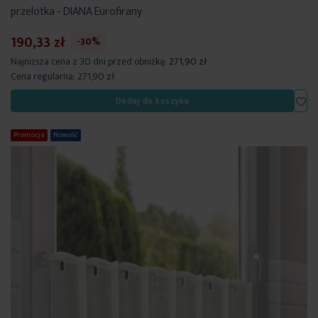
przelotka - DIANA Eurofirany
190,33 zł
-30%
Najniższa cena z 30 dni przed obniżką:
271,90 zł
Cena regularna:
271,90 zł
Dod
Dodaj do koszyka
Promocja
Nowość