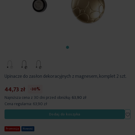
Upinacze do zasłon dekoracyjnych z magnesem, komplet 2 szt.
44,73 zł
-30%
Najniższa cena z 30 dni przed obniżką:
63,90 zł
Cena regularna:
63,90 zł
Dod
Dodaj do koszyka
Promocja
Nowość