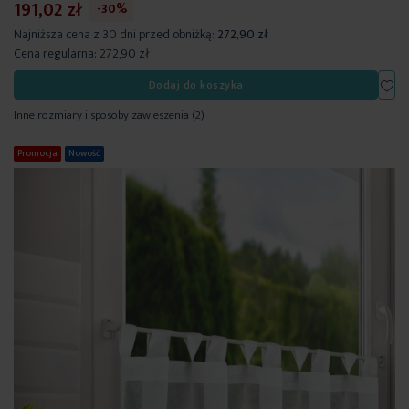
191,02 zł
-30%
Najniższa cena z 30 dni przed obniżką:
272,90 zł
Cena regularna:
272,90 zł
Dod
Dodaj do koszyka
Inne rozmiary i sposoby zawieszenia
(2)
Promocja
Nowość