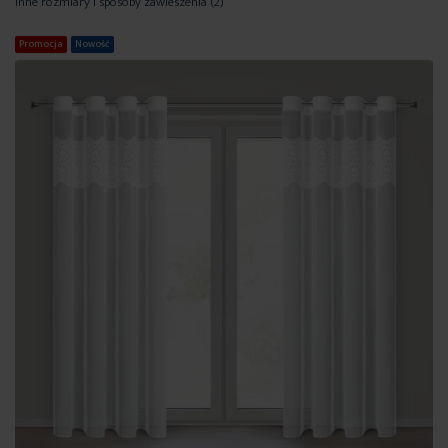
Inne rozmiary i sposoby zawieszenia
(2)
Promocja
Nowość