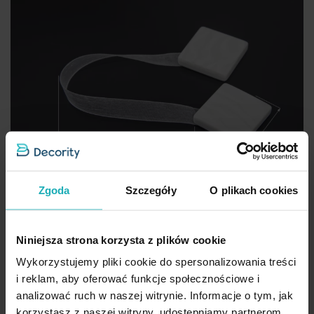
Zgoda
Szczegóły
O plikach cookies
Niniejsza strona korzysta z plików cookie
Wykorzystujemy pliki cookie do spersonalizowania treści
i reklam, aby oferować funkcje społecznościowe i
analizować ruch w naszej witrynie. Informacje o tym, jak
Upinacze do zasłon dekoracyjnych z magnesem, komplet 2 szt.
korzystasz z naszej witryny, udostępniamy partnerom