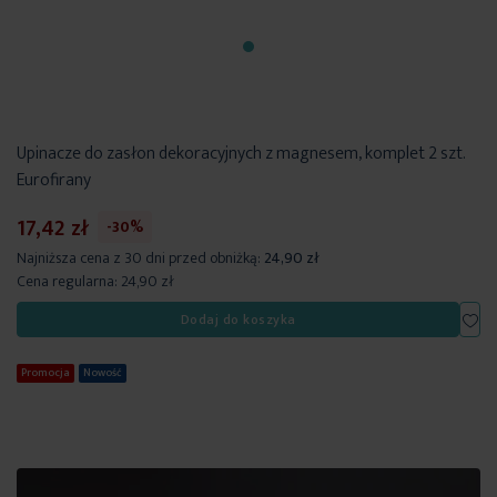
Upinacze do zasłon dekoracyjnych z magnesem, komplet 2 szt.
Eurofirany
17,42 zł
-30%
Najniższa cena z 30 dni przed obniżką:
24,90 zł
Cena regularna:
24,90 zł
Dod
Dodaj do koszyka
Promocja
Nowość