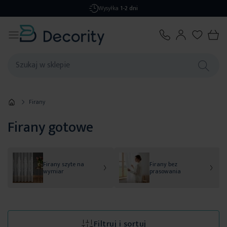
Darmowa dostawa
od 299,99 zł
Firany
Firany gotowe
Firany szyte na
Firany bez
wymiar
prasowania
Filtruj i sortuj