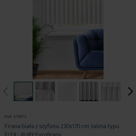
Przejdź
na
Kod:
478672
początek
Firana biała z szyfonu 230x170 cm taśma typu
galerii
FLEX - RUBY Eurofirany