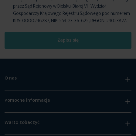
przez Sąd Rejonowy w Bielsku-Białej VIII Wydział
Gospodarczy Krajowego Rejestru Sądowego pod numerem
KRS: 0000246287, NIP: 553-23-36-625, REGON: 24023827.
Zapisz się
O nas
Pomocne informacje
Warto zobaczyć