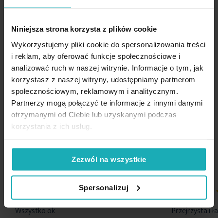
Nie można wybielać i chlorować
łatwe przesuwanie firany po szynie sufitowej,
Skład materiałowy
100% poliester
równomierne marszczenie i estetyczny wygląd.
Niniejsza strona korzysta z plików cookie
Tolerancja rozmiaru
5%
Nie suszyć w suszarce bębnowej
Flex
to mały element mocujący (haczyk/ślizg), który łączy firanę z
Wykorzystujemy pliki cookie do spersonalizowania treści
Waga netto
400 g
szyną. Wpinany w taśmę flex wszytą w materiał, pozwala uzyskać
i reklam, aby oferować funkcje społecznościowe i
równomierne marszczenie i estetyczne ułożenie firany. To wygodna
analizować ruch w naszej witrynie. Informacje o tym, jak
i nowoczesna alternatywa dla klasycznych żabek, dzięki której
korzystasz z naszej witryny, udostępniamy partnerom
Pobierz instrukcję użytkowania i bezpieczeństwa produktu
dekoracja okna zawsze wygląda nienagannie.
Opinie potwierdzone zakupem
społecznościowym, reklamowym i analitycznym.
Partnerzy mogą połączyć te informacje z innymi danymi
otrzymanymi od Ciebie lub uzyskanymi podczas
Podany wymiar dotyczy szerokości zasłony na gotowo, po
korzystania z ich usług.
5%
zmarszczeniu.
Na podstawie 1226 opinii. Zobacz niektóre opinie tutaj.
Zezwól na wszystkie
Dane techniczne:
Spersonalizuj
100%
100%
Wszystko ok
Przejrzysta i 
szerokość: 230 cm