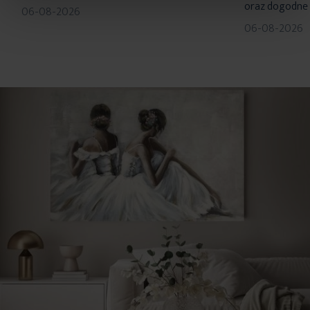
oraz dogodne 
wysokość: 170 cm
06-08-2026
skład: 100% poliester
06-08-2026
gramatura: 50 g/m2
tolerancja rozmiaru: +/- 5%