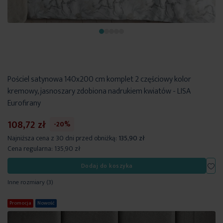
Pościel satynowa 140x200 cm komplet 2 częściowy kolor
kremowy, jasnoszary zdobiona nadrukiem kwiatów - LISA
Eurofirany
108,72 zł
-20%
Najniższa cena z 30 dni przed obniżką:
135,90 zł
Cena regularna:
135,90 zł
Dod
Dodaj do koszyka
Inne rozmiary
(3)
Promocja
Nowość