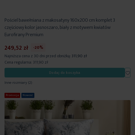
Pościel bawełniana z makosatyny 160x200 cm komplet 3
częściowy kolor jasnoszaro, biały z motywem kwiatów
Eurofirany Premium
249,52 zł
-20%
Najniższa cena z 30 dni przed obniżką:
311,90 zł
Cena regularna:
311,90 zł
Dod
Dodaj do koszyka
Inne rozmiary
(2)
Promocja
Nowość