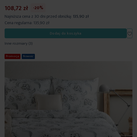
108,72 zł
-20%
Najniższa cena z 30 dni przed obniżką:
135,90 zł
Cena regularna:
135,90 zł
Dod
Dodaj do koszyka
Inne rozmiary
(3)
Promocja
Nowość