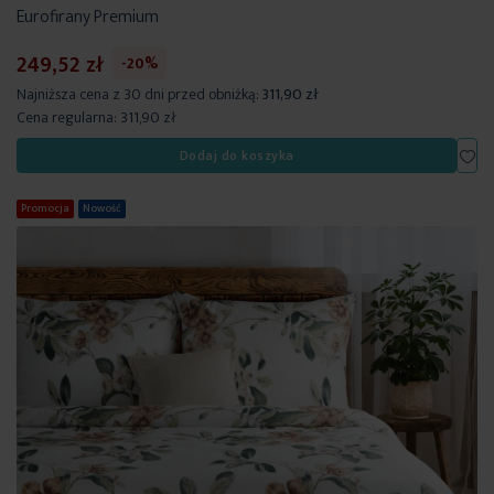
Eurofirany Premium
249,52 zł
-20%
Najniższa cena z 30 dni przed obniżką:
311,90 zł
Cena regularna:
311,90 zł
Dod
Dodaj do koszyka
Promocja
Nowość