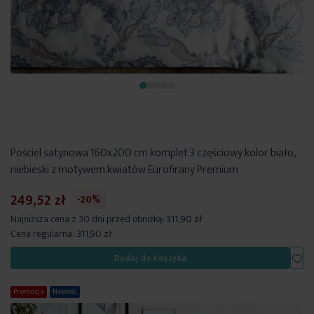
Pościel satynowa 160x200 cm komplet 3 częściowy kolor biało,
niebieski z motywem kwiatów Eurofirany Premium
249,52 zł
-20%
Najniższa cena z 30 dni przed obniżką:
311,90 zł
Cena regularna:
311,90 zł
Dod
Dodaj do koszyka
Promocja
Nowość