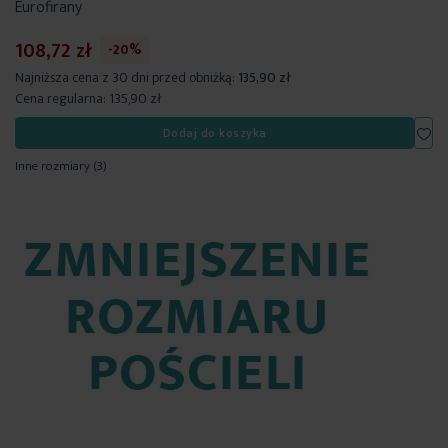
Eurofirany
108,72 zł
-20%
Najniższa cena z 30 dni przed obniżką:
135,90 zł
Cena regularna:
135,90 zł
Dod
Dodaj do koszyka
Inne rozmiary
(3)