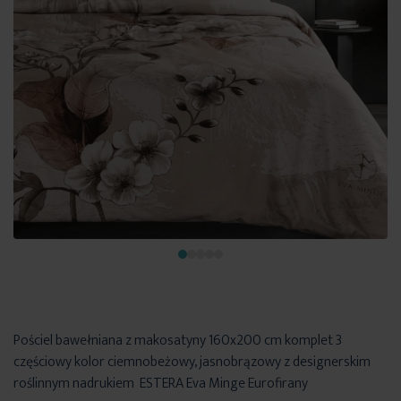
Pościel bawełniana z makosatyny 160x200 cm komplet 3
częściowy kolor ciemnobeżowy, jasnobrązowy z designerskim
roślinnym nadrukiem ESTERA Eva Minge Eurofirany