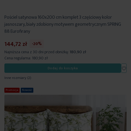
Pościel satynowa 160x200 cm komplet 3 częściowy kolor
jasnoszary, biały zdobiony motywem geometrycznym SPRING
88 Eurofirany
144,72 zł
-20%
Najniższa cena z 30 dni przed obniżką:
180,90 zł
Cena regularna:
180,90 zł
Dod
Dodaj do koszyka
Inne rozmiary
(2)
Promocja
Nowość