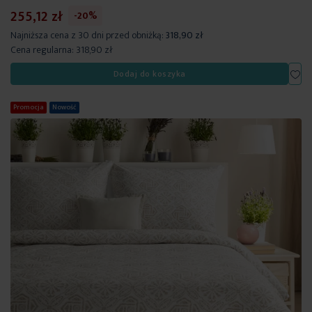
255,12 zł
-20%
Najniższa cena z 30 dni przed obniżką:
318,90 zł
Cena regularna:
318,90 zł
Dod
Dodaj do koszyka
Promocja
Nowość