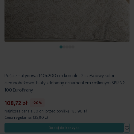
Pościel satynowa 140x200 cm komplet 2 częściowy kolor
ciemnobeżowo, biały zdobiony ornamentem roślinnym SPRING
100 Eurofirany
108,72 zł
-20%
Najniższa cena z 30 dni przed obniżką:
135,90 zł
Cena regularna:
135,90 zł
Dod
Dodaj do koszyka