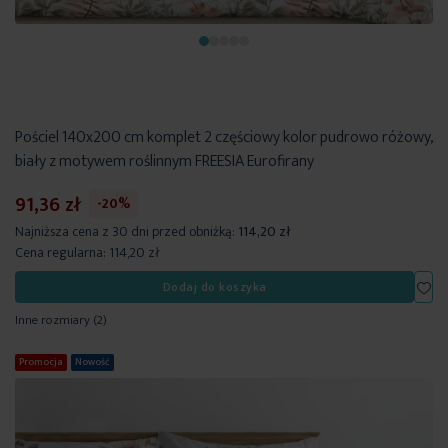
Pościel 140x200 cm komplet 2 częściowy kolor pudrowo różowy,
biały z motywem roślinnym FREESIA Eurofirany
91,36 zł
-20%
Najniższa cena z 30 dni przed obniżką:
114,20 zł
Cena regularna:
114,20 zł
Dod
Dodaj do koszyka
Inne rozmiary
(2)
Promocja
Nowość