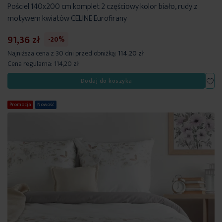
Pościel 140x200 cm komplet 2 częściowy kolor biało, rudy z
motywem kwiatów CELINE Eurofirany
91,36 zł
-20%
Najniższa cena z 30 dni przed obniżką:
114,20 zł
Cena regularna:
114,20 zł
Dod
Dodaj do koszyka
Promocja
Nowość