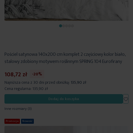
Pościel satynowa 140x200 cm komplet 2 częściowy kolor biało,
stalowy zdobiony motywem roślinnym SPRING 104 Eurofirany
108,72 zł
-20%
Najniższa cena z 30 dni przed obniżką:
135,90 zł
Cena regularna:
135,90 zł
Dod
Dodaj do koszyka
Inne rozmiary
(3)
Promocja
Nowość