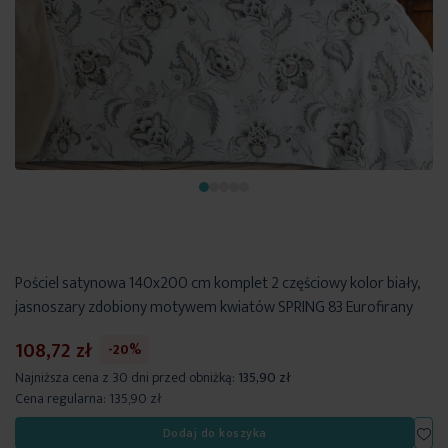
Pościel satynowa 140x200 cm komplet 2 częściowy kolor biały,
jasnoszary zdobiony motywem kwiatów SPRING 83 Eurofirany
108,72 zł
-20%
Najniższa cena z 30 dni przed obniżką:
135,90 zł
Cena regularna:
135,90 zł
Dod
Dodaj do koszyka