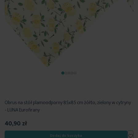
Obrus na stół plamoodporny 85x85 cm żółto, zielony w cytryny
- LUNA Eurofirany
40,90 zł
Dod
Dodaj do koszyka