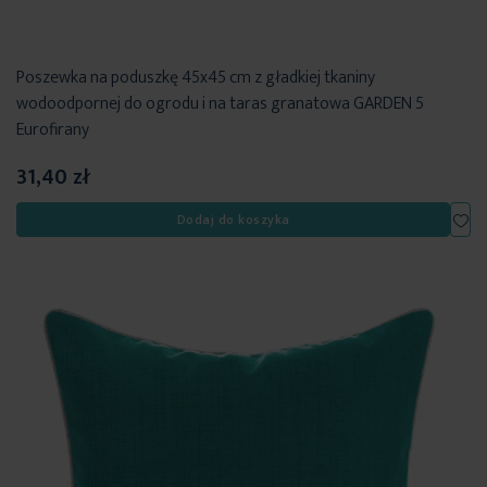
Poszewka na poduszkę 45x45 cm z gładkiej tkaniny
wodoodpornej do ogrodu i na taras granatowa GARDEN 5
Eurofirany
31,40 zł
Dod
Dodaj do koszyka