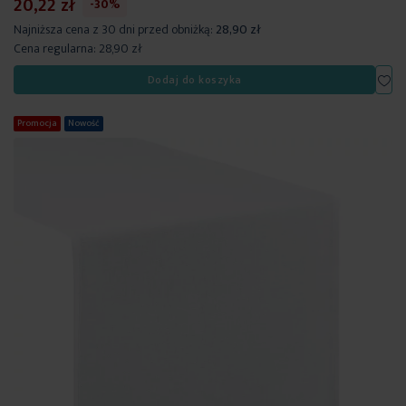
20,22 zł
-30%
Najniższa cena z 30 dni przed obniżką:
28,90 zł
Cena regularna:
28,90 zł
Dod
Dodaj do koszyka
Promocja
Nowość