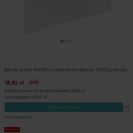
Bieżnik na stół 40x140 cm biały wodoodporny - KATE Eurofirany
18,82 zł
-30%
Najniższa cena z 30 dni przed obniżką:
26,90 zł
Cena regularna:
26,90 zł
Dod
Dodaj do koszyka
Inne rozmiary
(3)
Promocja