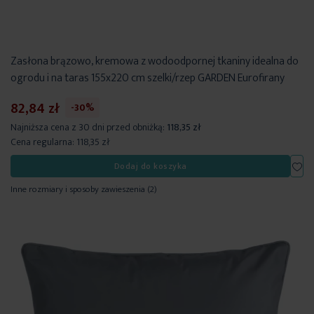
Zasłona brązowo, kremowa z wodoodpornej tkaniny idealna do
ogrodu i na taras 155x220 cm szelki/rzep GARDEN Eurofirany
82,84 zł
-30%
Najniższa cena z 30 dni przed obniżką:
118,35 zł
Cena regularna:
118,35 zł
Dod
Dodaj do koszyka
Inne rozmiary i sposoby zawieszenia
(2)