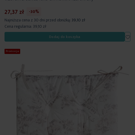
27,37 zł
-30%
Najniższa cena z 30 dni przed obniżką:
39,10 zł
Cena regularna:
39,10 zł
Dod
Dodaj do koszyka
Promocja