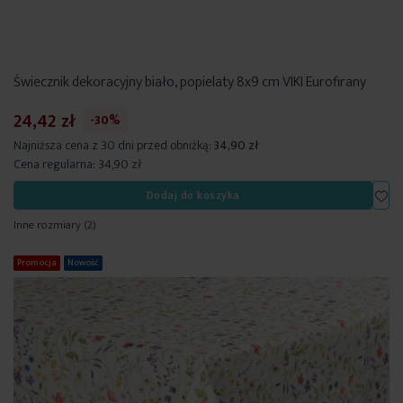
Świecznik dekoracyjny biało, popielaty 8x9 cm VIKI Eurofirany
24,42 zł
-30%
Najniższa cena z 30 dni przed obniżką:
34,90 zł
Cena regularna:
34,90 zł
Dod
Dodaj do koszyka
Inne rozmiary
(2)
Promocja
Nowość