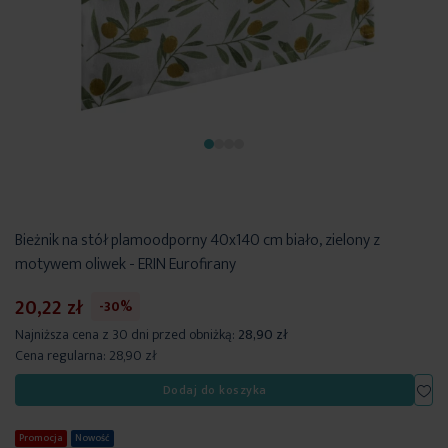
Bieżnik na stół plamoodporny 40x140 cm biało, zielony z
motywem oliwek - ERIN Eurofirany
20,22 zł
-30%
Najniższa cena z 30 dni przed obniżką:
28,90 zł
Cena regularna:
28,90 zł
Dod
Dodaj do koszyka
Promocja
Nowość