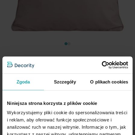
Poszewka na poduszkę 45x45 cm z gładkiej tkaniny
wodoodpornej do ogrodu i na taras pudrowa GARDEN 5
Zgoda
Szczegóły
O plikach cookies
Eurofirany
31,40 zł
Niniejsza strona korzysta z plików cookie
Dod
Dodaj do koszyka
Wykorzystujemy pliki cookie do spersonalizowania treści
i reklam, aby oferować funkcje społecznościowe i
analizować ruch w naszej witrynie. Informacje o tym, jak
korzystasz z naszej witryny, udostępniamy partnerom