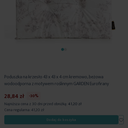
Poduszka na krzesło 43 x 43 x 4 cm kremowo, beżowa
wodoodporna z motywem roślinnym GARDEN Eurofirany
28,84 zł
-30%
Najniższa cena z 30 dni przed obniżką:
41,20 zł
Cena regularna:
41,20 zł
Dod
Dodaj do koszyka