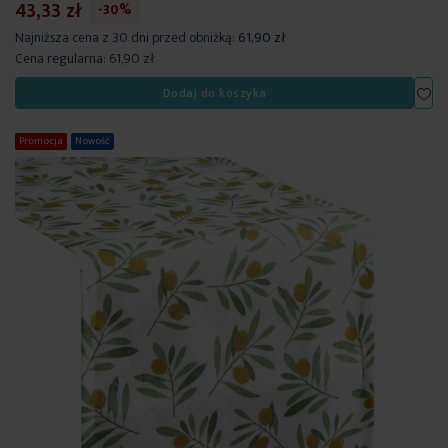
43,33 zł
-30%
Najniższa cena z 30 dni przed obniżką:
61,90 zł
Cena regularna:
61,90 zł
Dod
Dodaj do koszyka
Promocja
Nowość