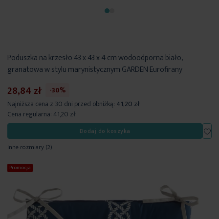
Poduszka na krzesło 43 x 43 x 4 cm wodoodporna biało,
granatowa w stylu marynistycznym GARDEN Eurofirany
28,84 zł
-30%
Najniższa cena z 30 dni przed obniżką:
41,20 zł
Cena regularna:
41,20 zł
Dod
Dodaj do koszyka
Inne rozmiary
(2)
Promocja