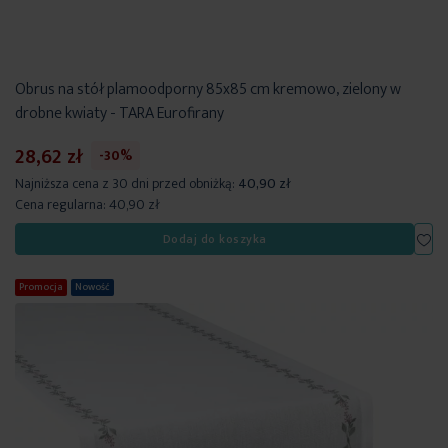
Obrus na stół plamoodporny 85x85 cm kremowo, zielony w
drobne kwiaty - TARA Eurofirany
28,62 zł
-30%
Najniższa cena z 30 dni przed obniżką:
40,90 zł
Cena regularna:
40,90 zł
Dod
Dodaj do koszyka
Promocja
Nowość