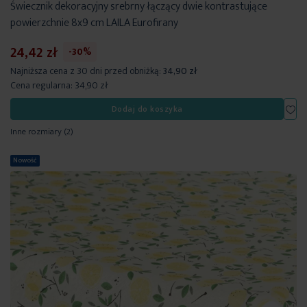
Świecznik dekoracyjny srebrny łączący dwie kontrastujące
powierzchnie 8x9 cm LAILA Eurofirany
24,42 zł
-30%
Najniższa cena z 30 dni przed obniżką:
34,90 zł
Cena regularna:
34,90 zł
Dod
Dodaj do koszyka
Inne rozmiary
(2)
Nowość