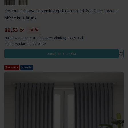
Zasłona stalowa o szenilowej strukturze 140x270 cm taśma -
NESKA Eurofirany
89,53 zł
-30%
Najniższa cena z 30 dni przed obniżką:
127,90 zł
Cena regularna:
127,90 zł
Dod
Dodaj do koszyka
Promocja
Nowość