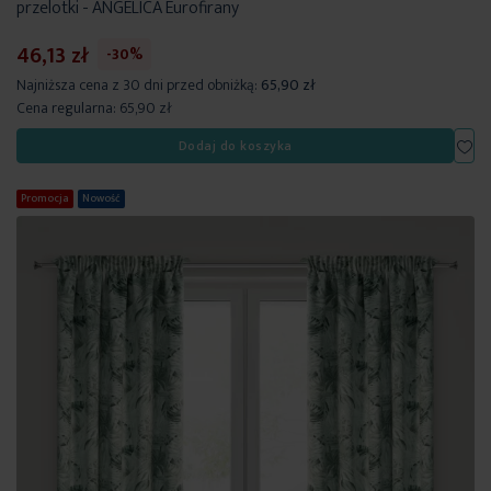
przelotki - ANGELICA Eurofirany
46,13 zł
-30%
Najniższa cena z 30 dni przed obniżką:
65,90 zł
Cena regularna:
65,90 zł
Dod
Dodaj do koszyka
Promocja
Nowość