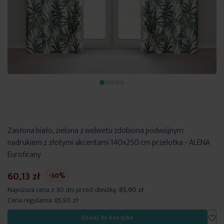
Zasłona biało, zielona z welwetu zdobiona podwójnym
nadrukiem z złotymi akcentami 140x250 cm przelotka - ALENA
Eurofirany
60,13 zł
-30%
Najniższa cena z 30 dni przed obniżką:
85,90 zł
Cena regularna:
85,90 zł
Dod
Dodaj do koszyka