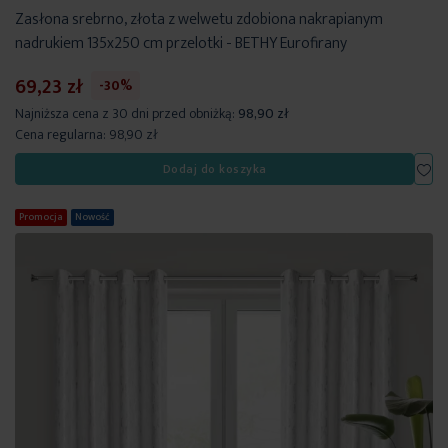
Zasłona srebrno, złota z welwetu zdobiona nakrapianym
nadrukiem 135x250 cm przelotki - BETHY Eurofirany
69,23 zł
-30%
Najniższa cena z 30 dni przed obniżką:
98,90 zł
Cena regularna:
98,90 zł
Dod
Dodaj do koszyka
Promocja
Nowość