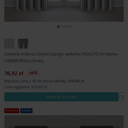
Zasłona srebrna z błyszczącego welwetu 140x270 cm taśma -
CAMERON Eurofirany
76,92 zł
-30%
Najniższa cena z 30 dni przed obniżką:
109,90 zł
Cena regularna:
109,90 zł
Dod
Dodaj do koszyka
Promocja
Nowość