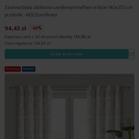
Zasłona biała zdobiona szenilowym haftem w liście 140x250 cm
przelotki - HOLI Eurofirany
94,43 zł
-30%
Najniższa cena z 30 dni przed obniżką:
134,90 zł
Cena regularna:
134,90 zł
Dod
Dodaj do koszyka
Promocja
Nowość