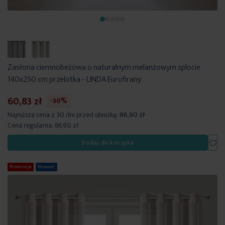
Zasłona ciemnobeżowa o naturalnym melanżowym splocie
140x250 cm przelotka - LINDA Eurofirany
60,83 zł
-30%
Najniższa cena z 30 dni przed obniżką:
86,90 zł
Cena regularna:
86,90 zł
Dod
Dodaj do koszyka
Promocja
Nowość