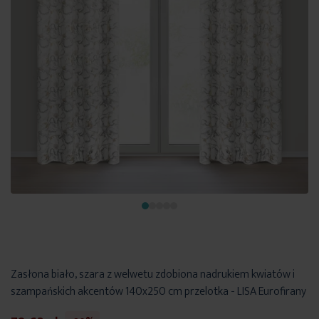
Zasłona biało, szara z welwetu zdobiona nadrukiem kwiatów i
szampańskich akcentów 140x250 cm przelotka - LISA Eurofirany