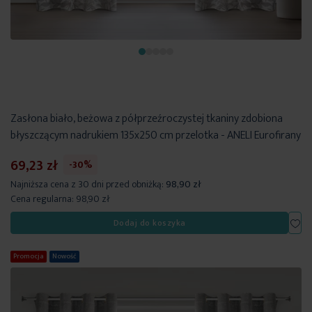
Zasłona biało, beżowa z półprzeźroczystej tkaniny zdobiona
błyszczącym nadrukiem 135x250 cm przelotka - ANELI Eurofirany
69,23 zł
-30%
Najniższa cena z 30 dni przed obniżką:
98,90 zł
Cena regularna:
98,90 zł
Dod
Dodaj do koszyka
Promocja
Nowość