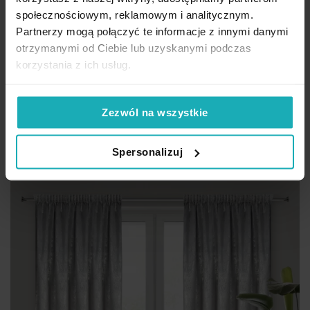
społecznościowym, reklamowym i analitycznym.
Zasłona naturalno, ruda o naturalnym splocie zdobiona
Partnerzy mogą połączyć te informacje z innymi danymi
motywem liści 140x250 cm przelotka - NORA Eurofirany
otrzymanymi od Ciebie lub uzyskanymi podczas
50,33 zł
-30%
korzystania z ich usług.
Najniższa cena z 30 dni przed obniżką:
71,90 zł
Cena regularna:
71,90 zł
Zezwól na wszystkie
Dod
Dodaj do koszyka
Spersonalizuj
Promocja
Nowość