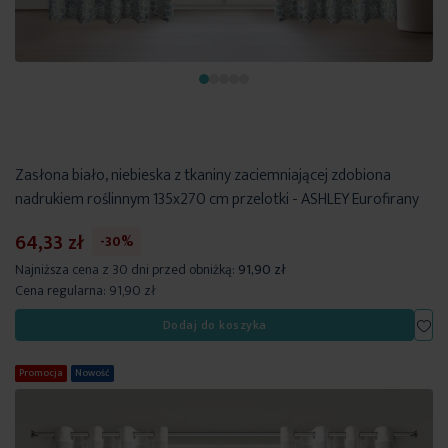
Zasłona biało, niebieska z tkaniny zaciemniającej zdobiona
nadrukiem roślinnym 135x270 cm przelotki - ASHLEY Eurofirany
64,33 zł
-30%
Najniższa cena z 30 dni przed obniżką:
91,90 zł
Cena regularna:
91,90 zł
Dod
Dodaj do koszyka
Promocja
Nowość