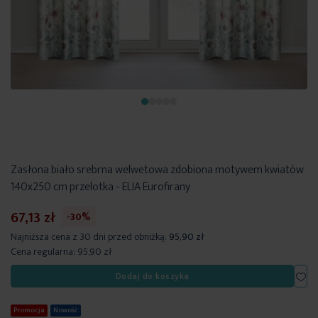
Zasłona biało srebrna welwetowa zdobiona motywem kwiatów
140x250 cm przelotka - ELIA Eurofirany
67,13 zł
-30%
Najniższa cena z 30 dni przed obniżką:
95,90 zł
Cena regularna:
95,90 zł
Dod
Dodaj do koszyka
Promocja
Nowość