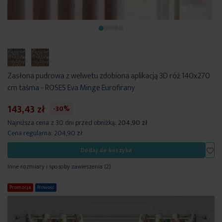
Zasłona pudrowa z welwetu zdobiona aplikacją 3D róż 140x270
cm taśma - ROSES Eva Minge Eurofirany
143,43 zł
-30%
Najniższa cena z 30 dni przed obniżką:
204,90 zł
Cena regularna:
204,90 zł
Dod
Dodaj do koszyka
Inne rozmiary i sposoby zawieszenia
(2)
Promocja
Nowość