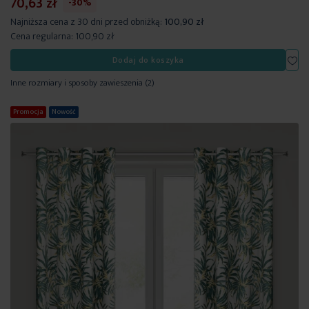
70,63 zł
-30%
Najniższa cena z 30 dni przed obniżką:
100,90 zł
Cena regularna:
100,90 zł
Dod
Dodaj do koszyka
Inne rozmiary i sposoby zawieszenia
(2)
Promocja
Nowość