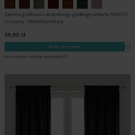
Zasłona grafitowa z aksamitnego gładkiego welwetu 140x270
cm taśma - HEAVEN Eurofirany
39,90 zł
Dod
Dodaj do koszyka
Inne rozmiary i sposoby zawieszenia
(2)