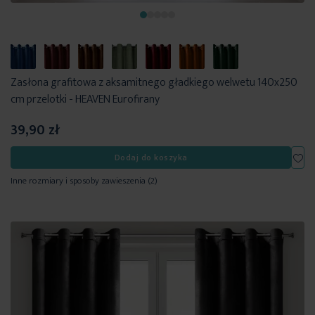
Zasłona grafitowa z aksamitnego gładkiego welwetu 140x250
cm przelotki - HEAVEN Eurofirany
39,90 zł
Dod
Dodaj do koszyka
Inne rozmiary i sposoby zawieszenia
(2)