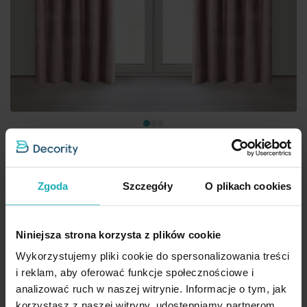
Zgoda
Szczegóły
O plikach cookies
Zasłona różowa z aksamitnego gładkiego welwetu 140x270 cm
taśma - HEAVEN Eurofirany
39,90 zł
Niniejsza strona korzysta z plików cookie
Wykorzystujemy pliki cookie do spersonalizowania treści
Dod
Dodaj do koszyka
i reklam, aby oferować funkcje społecznościowe i
Inne rozmiary i sposoby zawieszenia
(2)
analizować ruch w naszej witrynie. Informacje o tym, jak
korzystasz z naszej witryny, udostępniamy partnerom