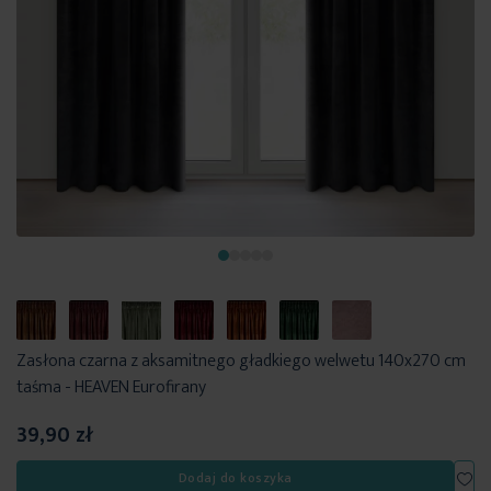
Zasłona czarna z aksamitnego gładkiego welwetu 140x270 cm
taśma - HEAVEN Eurofirany
39,90 zł
Dod
Dodaj do koszyka