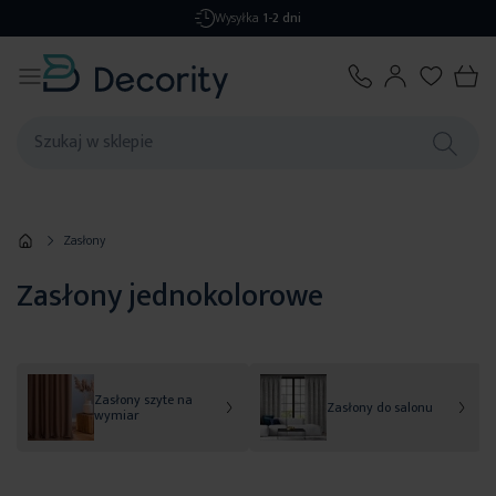
Darmowa dostawa
od 299,99 zł
Zasłony
Zasłony jednokolorowe
Zasłony szyte na
Zasłony do salonu
wymiar