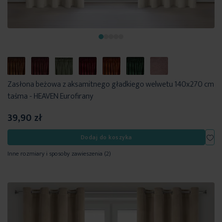
Zasłona beżowa z aksamitnego gładkiego welwetu 140x270 cm
taśma - HEAVEN Eurofirany
39,90 zł
Dod
Dodaj do koszyka
Inne rozmiary i sposoby zawieszenia
(2)