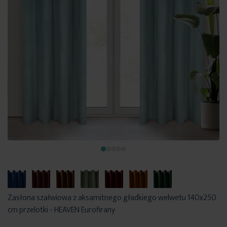
Zasłona szałwiowa z aksamitnego gładkiego welwetu 140x250
cm przelotki - HEAVEN Eurofirany