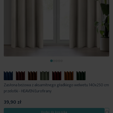
Zasłona beżowa z aksamitnego gładkiego welwetu 140x250 cm
przelotki - HEAVEN Eurofirany
39,90 zł
Dod
Dodaj do koszyka