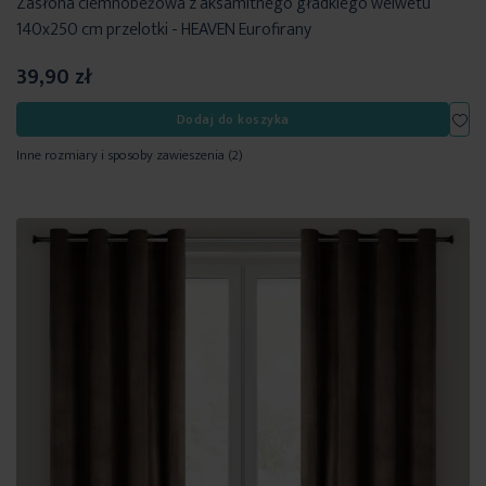
Zasłona ciemnobeżowa z aksamitnego gładkiego welwetu
140x250 cm przelotki - HEAVEN Eurofirany
39,90 zł
Dod
Dodaj do koszyka
Inne rozmiary i sposoby zawieszenia
(2)