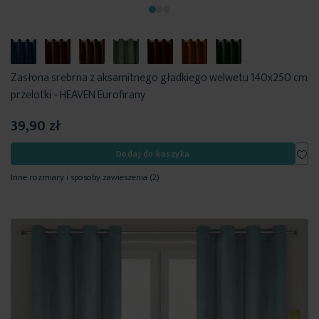
Zasłona srebrna z aksamitnego gładkiego welwetu 140x250 cm
przelotki - HEAVEN Eurofirany
39,90 zł
Dod
Dodaj do koszyka
Inne rozmiary i sposoby zawieszenia
(2)