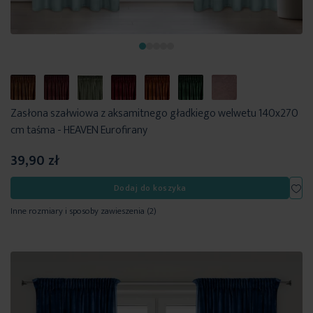
Zasłona szałwiowa z aksamitnego gładkiego welwetu 140x270
cm taśma - HEAVEN Eurofirany
39,90 zł
Dod
Dodaj do koszyka
Inne rozmiary i sposoby zawieszenia
(2)