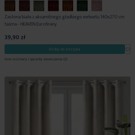
Zasłona biała z aksamitnego gładkiego welwetu 140x270 cm
taśma - HEAVEN Eurofirany
39,90 zł
Dod
Dodaj do koszyka
Inne rozmiary i sposoby zawieszenia
(2)