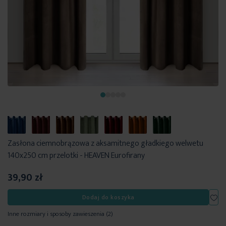
Zasłona ciemnobrązowa z aksamitnego gładkiego welwetu
140x250 cm przelotki - HEAVEN Eurofirany
39,90 zł
Dod
Dodaj do koszyka
Inne rozmiary i sposoby zawieszenia
(2)