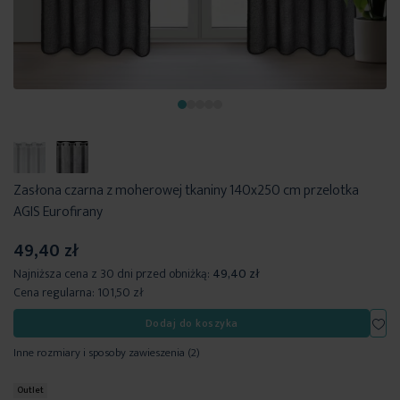
Zasłona czarna z moherowej tkaniny 140x250 cm przelotka
AGIS Eurofirany
49,40 zł
Najniższa cena z 30 dni przed obniżką:
49,40 zł
Cena regularna:
101,50 zł
Dod
Dodaj do koszyka
Inne rozmiary i sposoby zawieszenia
(2)
Outlet