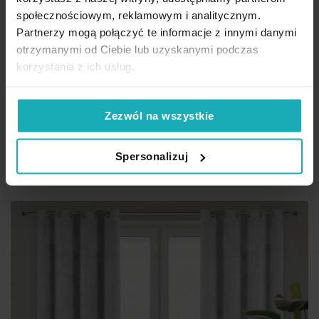
Zasłona biała z moherowej tkaniny 140x250 cm przelotka AGIS
społecznościowym, reklamowym i analitycznym.
Eurofirany
Partnerzy mogą połączyć te informacje z innymi danymi
otrzymanymi od Ciebie lub uzyskanymi podczas
49,40 zł
korzystania z ich usług.
Najniższa cena z 30 dni przed obniżką:
49,40 zł
Cena regularna:
101,50 zł
Dod
Zezwól na wszystkie
Dodaj do koszyka
Inne rozmiary i sposoby zawieszenia
(2)
Spersonalizuj
Outlet