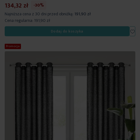
134,32 zł
-30%
Najniższa cena z 30 dni przed obniżką:
191,90 zł
Cena regularna:
191,90 zł
Dod
Dodaj do koszyka
Promocja