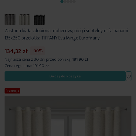
Zasłona biała zdobiona moherową nicią i subtelnymi falbanami
135x250 przelotka TIFFANY Eva Minge Eurofirany
134,32 zł
-30%
Najniższa cena z 30 dni przed obniżką:
191,90 zł
Cena regularna:
191,90 zł
Dod
Dodaj do koszyka
Promocja