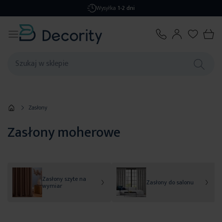
Darmowa dostawa
od 299,99 zł
Zasłony
Zasłony moherowe
Zasłony szyte na
Zasłony do salonu
wymiar