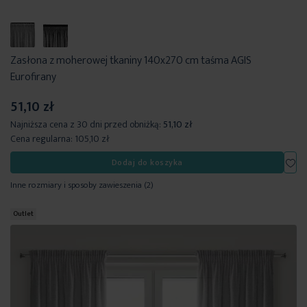
Zasłona z moherowej tkaniny 140x270 cm taśma AGIS
Eurofirany
51,10 zł
Najniższa cena z 30 dni przed obniżką:
51,10 zł
Cena regularna:
105,10 zł
Dod
Dodaj do koszyka
Inne rozmiary i sposoby zawieszenia
(2)
Outlet