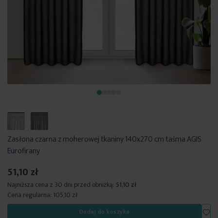
Zasłona czarna z moherowej tkaniny 140x270 cm taśma AGIS
Eurofirany
51,10 zł
Najniższa cena z 30 dni przed obniżką:
51,10 zł
Cena regularna:
105,10 zł
Dod
Dodaj do koszyka