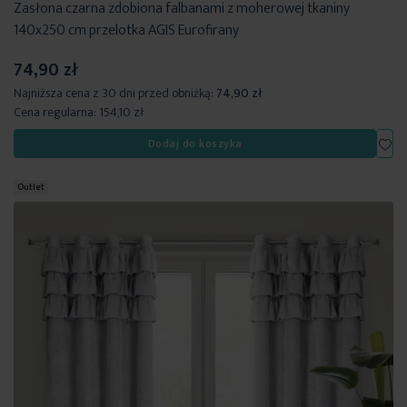
Zasłona czarna zdobiona falbanami z moherowej tkaniny
140x250 cm przelotka AGIS Eurofirany
74,90 zł
Najniższa cena z 30 dni przed obniżką:
74,90 zł
Cena regularna:
154,10 zł
Dod
Dodaj do koszyka
Outlet