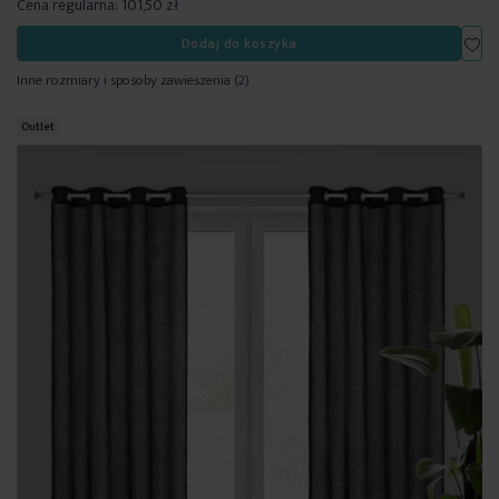
Cena regularna:
101,50 zł
Dod
Dodaj do koszyka
Inne rozmiary i sposoby zawieszenia
(2)
Outlet