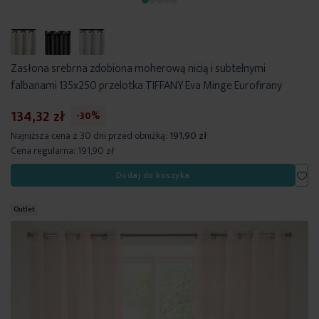
Zasłona srebrna zdobiona moherową nicią i subtelnymi
falbanami 135x250 przelotka TIFFANY Eva Minge Eurofirany
134,32 zł
-30%
Najniższa cena z 30 dni przed obniżką:
191,90 zł
Cena regularna:
191,90 zł
Dod
Dodaj do koszyka
Outlet