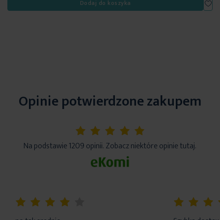
Dod
Dodaj do koszyka
Opinie potwierdzone zakupem
5%
Na podstawie 1209 opinii. Zobacz niektóre opinie tutaj.
80%
100%