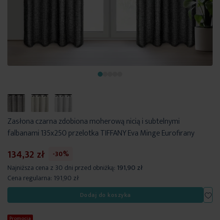
Zasłona czarna zdobiona moherową nicią i subtelnymi
falbanami 135x250 przelotka TIFFANY Eva Minge Eurofirany
134,32 zł
-30%
Najniższa cena z 30 dni przed obniżką:
191,90 zł
Cena regularna:
191,90 zł
Dod
Dodaj do koszyka
Promocja