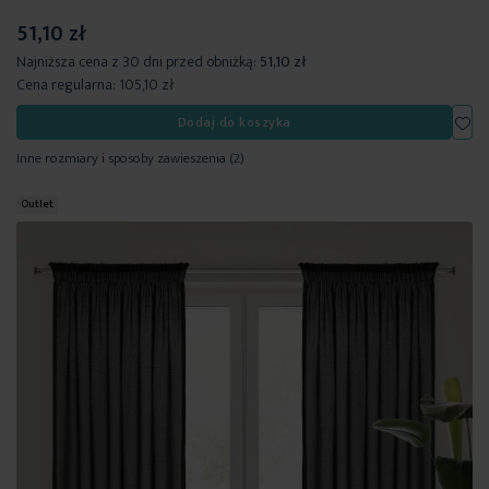
51,10 zł
Najniższa cena z 30 dni przed obniżką:
51,10 zł
Cena regularna:
105,10 zł
Dod
Dodaj do koszyka
Inne rozmiary i sposoby zawieszenia
(2)
Outlet