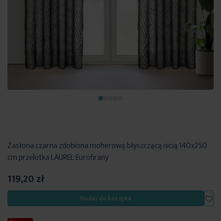
Zasłona czarna zdobiona moherową błyszczącą nicią 140x250
cm przelotka LAUREL Eurofirany
119,20 zł
Dod
Dodaj do koszyka