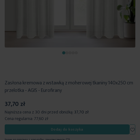
Zasłona kremowa z wstawką z moherowej tkaniny 140x250 cm
przelotka - AGIS - Eurofirany
37,70 zł
Najniższa cena z 30 dni przed obniżką:
37,70 zł
Cena regularna:
77,60 zł
Dod
Dodaj do koszyka
Inne rozmiary i sposoby zawieszenia
(2)