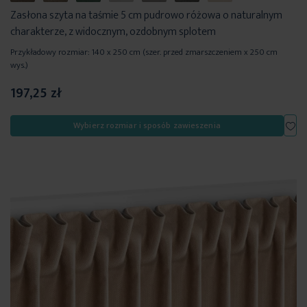
Zasłona szyta na taśmie 5 cm pudrowo różowa o naturalnym
charakterze, z widocznym, ozdobnym splotem
Przykładowy rozmiar: 140 x 250 cm (szer. przed zmarszczeniem x 250 cm
wys.)
197,25 zł
Dod
Wybierz rozmiar i sposób zawieszenia