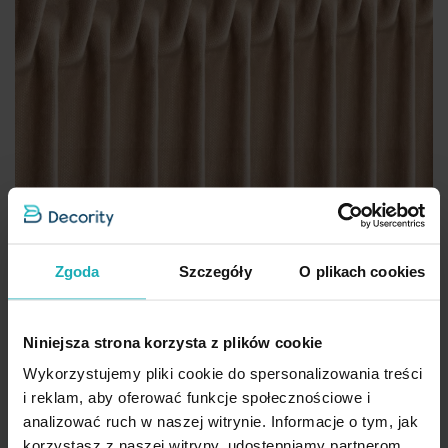
Zgoda
Szczegóły
O plikach cookies
Niniejsza strona korzysta z plików cookie
Wykorzystujemy pliki cookie do spersonalizowania treści
i reklam, aby oferować funkcje społecznościowe i
analizować ruch w naszej witrynie. Informacje o tym, jak
Zasłona szyta na taśmie 5 cm jasnoszara z tkaniny w stylu eko z
korzystasz z naszej witryny, udostępniamy partnerom