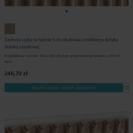
Zasłona szyta na taśmie 5 cm oliwkowa z miękkiej w dotyku
tkaniny szenilowej
Przykładowy rozmiar: 140 x 250 cm (szer. przed zmarszczeniem x 250 cm
wys.)
246,70 zł
Dod
Wybierz rozmiar i sposób zawieszenia