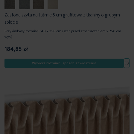
Zasłona szyta na taśmie 5 cm grafitowa z tkaniny o grubym
splocie
Przykładowy rozmiar: 140 x 250 cm (szer. przed zmarszczeniem x 250 cm
wys.)
184,85 zł
Dod
Wybierz rozmiar i sposób zawieszenia