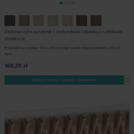
Zasłona szyta na taśmie 5 cm bordowa z tkaniny o szenilowej
strukturze
Przykładowy rozmiar: 140 x 250 cm (szer. przed zmarszczeniem x 250 cm
wys.)
169,20 zł
Dod
Wybierz rozmiar i sposób zawieszenia