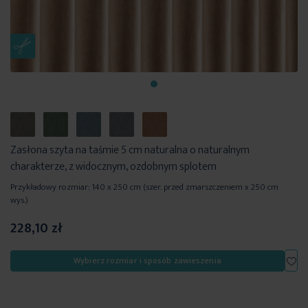
Zasłona szyta na taśmie 5 cm naturalna o naturalnym
charakterze, z widocznym, ozdobnym splotem
Przykładowy rozmiar: 140 x 250 cm (szer. przed zmarszczeniem x 250 cm
wys.)
228,10 zł
Dod
Wybierz rozmiar i sposób zawieszenia