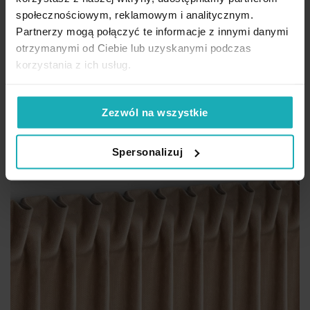
efektem melanżu
społecznościowym, reklamowym i analitycznym.
Partnerzy mogą połączyć te informacje z innymi danymi
Przykładowy rozmiar: 140 x 250 cm (szer. przed zmarszczeniem x 250 cm
wys.)
otrzymanymi od Ciebie lub uzyskanymi podczas
korzystania z ich usług.
198,65 zł
Dod
Wybierz rozmiar i sposób zawieszenia
Zezwól na wszystkie
Spersonalizuj