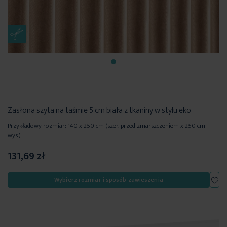
Zasłona szyta na taśmie 5 cm biała z tkaniny w stylu eko
Przykładowy rozmiar: 140 x 250 cm (szer. przed zmarszczeniem x 250 cm
wys.)
131,69 zł
Dod
Wybierz rozmiar i sposób zawieszenia