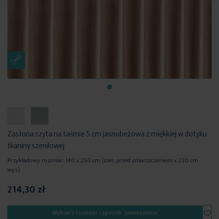
Zasłona szyta na taśmie 5 cm jasnobeżowa z miękkiej w dotyku
tkaniny szenilowej
Przykładowy rozmiar: 140 x 250 cm (szer. przed zmarszczeniem x 250 cm
wys.)
214,30 zł
Dod
Wybierz rozmiar i sposób zawieszenia