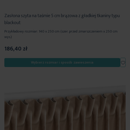
Zasłona szyta na taśmie 5 cm brązowa z gładkiej tkaniny typu
blackout
Przykładowy rozmiar: 140 x 250 cm (szer. przed zmarszczeniem x 250 cm
wys.)
186,40 zł
Dod
Wybierz rozmiar i sposób zawieszenia