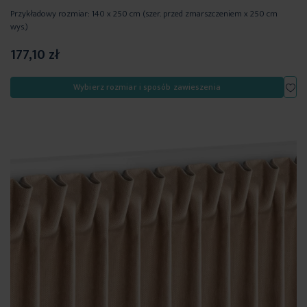
Przykładowy rozmiar: 140 x 250 cm (szer. przed zmarszczeniem x 250 cm
wys.)
177,10 zł
Dod
Wybierz rozmiar i sposób zawieszenia