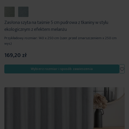
Zasłona szyta na taśmie 5 cm pudrowa z tkaniny w stylu
ekologicznym z efektem melanżu
Przykładowy rozmiar: 140 x 250 cm (szer. przed zmarszczeniem x 250 cm
wys.)
169,20 zł
Dod
Wybierz rozmiar i sposób zawieszenia