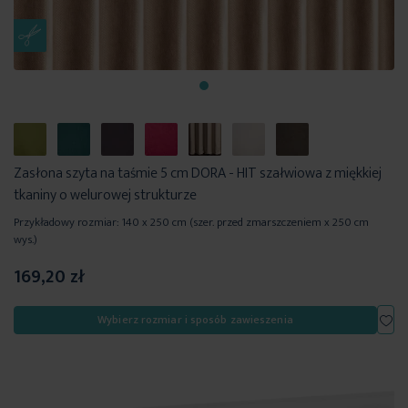
Zasłona szyta na taśmie 5 cm DORA - HIT szałwiowa z miękkiej
tkaniny o welurowej strukturze
Przykładowy rozmiar: 140 x 250 cm (szer. przed zmarszczeniem x 250 cm
wys.)
169,20 zł
Dod
Wybierz rozmiar i sposób zawieszenia