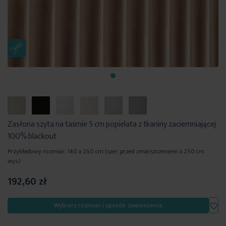
Zasłona szyta na taśmie 5 cm popielata z tkaniny zaciemniającej
100% blackout
Przykładowy rozmiar: 140 x 250 cm (szer. przed zmarszczeniem x 250 cm
wys.)
192,60 zł
Dod
Wybierz rozmiar i sposób zawieszenia