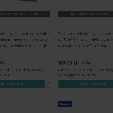
WIENIE - WYSYŁKA 3-5 DNI
NA ZAMÓWIENIE - WYSYŁKA 3-
ów bawełnianych na prezent 4
Zestaw ręczników bawełnianych n
olor kremowy, jasnobeżowy o
szt 50x90 cm kolor miętowy, kr
rze, prezent na każdą okazję
ryżowej strukturze Eurofirany
107,03 zł
0%
-30%
 30 dni przed obniżką:
85,90 zł
Najniższa cena z 30 dni przed obniżką
85,90 zł
Cena regularna:
152,90 zł
Dodaj
odaj do koszyka
Dodaj do koszyka
do
listy
życzeń
Nowość