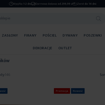
Wysyłka
1-2 dni
Darmowa dostawa
od 299,99 zł
Zwrot
do 14 dni
ZASŁONY
FIRANY
POŚCIEL
DYWANY
POSZEWKI
DEKORACJE
OUTLET
ników
kty:
146
Sor
wość
Promocja
Nowość