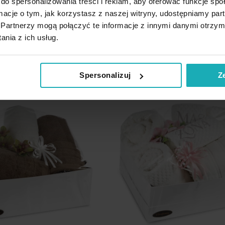
do spersonalizowania treści i reklam, aby oferować funkcje sp
ormacje o tym, jak korzystasz z naszej witryny, udostępniamy p
275,90 zł
Partnerzy mogą połączyć te informacje z innymi danymi otrzym
Dodaj
nia z ich usług.
odaj do koszyka
Dodaj do koszyka
do
listy
życzeń
Spersonalizuj
Z
Nowość