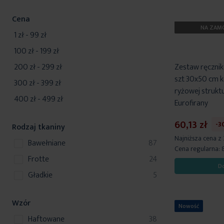
Cena
NA ZAMÓ
1 zł
-
99 zł
100 zł
-
199 zł
200 zł
-
299 zł
Zestaw ręcznik
szt 30x50 cm k
300 zł
-
399 zł
ryżowej struktu
400 zł
-
499 zł
Eurofirany
60,13 zł
-3
Rodzaj tkaniny
Najniższa cena z
produkty
bawełniane
87
Cena regularna:
produkty
frotte
24
D
produkty
gładkie
5
Wzór
Nowość
produkty
haftowane
38