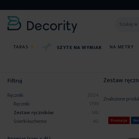
TARAS
☀
NA METRY
SZYTE NA WYMIAR
Ręczniki
Zestaw ręczników
Zestaw ręcz
Filtruj
produkty
Ręczniki
2004
Znalezione produ
produkty
Ręczniki
1799
produkty
Zestaw ręczników
146
produkty
Ścierki kuchenne
40
Promocja
No
Rozmiar (szer. x dł.)