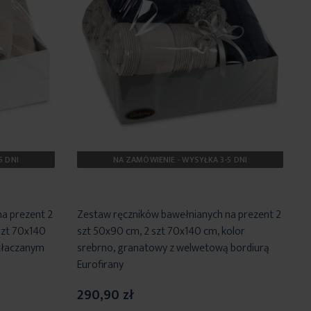
5 DNI
NA ZAMÓWIENIE - WYSYŁKA 3-5 DNI
a prezent 2
Zestaw ręczników bawełnianych na prezent 2
szt 70x140
szt 50x90 cm, 2 szt 70x140 cm, kolor
tłaczanym
srebrno, granatowy z welwetową bordiurą
Eurofirany
290,90 zł