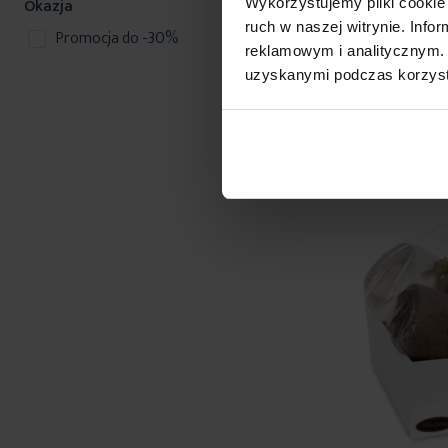
Okazja
Wykorzystujemy pliki cookie 
ruch w naszej witrynie. Inf
145,90 zł
produkty
Promocja do -30%
70
reklamowym i analitycznym. 
uzyskanymi podczas korzysta
D
Nowość