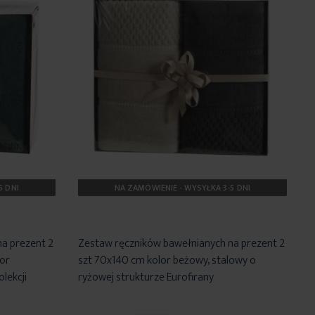
5 DNI
NA ZAMÓWIENIE - WYSYŁKA 3-5 DNI
a prezent 2
Zestaw ręczników bawełnianych na prezent 2
lor
szt 70x140 cm kolor beżowy, stalowy o
lekcji
ryżowej strukturze Eurofirany