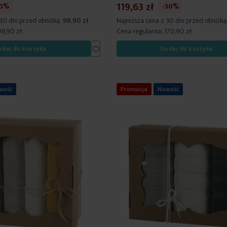
119,63 zł
30%
-30%
 30 dni przed obniżką:
98,90 zł
Najniższa cena z 30 dni przed obniżką
98,90 zł
Cena regularna:
170,90 zł
Dodaj
odaj do koszyka
Dodaj do koszyka
do
listy
życzeń
wość
Promocja
Nowość