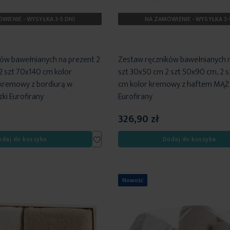
WIENIE - WYSYŁKA 3-5 DNI
NA ZAMÓWIENIE - WYSYŁKA 3-
ów bawełnianych na prezent 2
Zestaw ręczników bawełnianych n
2 szt 70x140 cm kolor
szt 30x50 cm 2 szt 50x90 cm, 2 
kremowy z bordiurą w
cm kolor kremowy z haftem MĄ
ki Eurofirany
Eurofirany
326,90 zł
Dodaj
odaj do koszyka
Dodaj do koszyka
do
listy
życzeń
Nowość