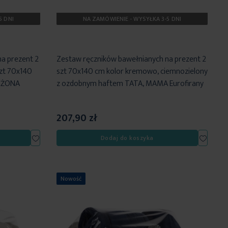
5 DNI
NA ZAMÓWIENIE - WYSYŁKA 3-5 DNI
a prezent 2
Zestaw ręczników bawełnianych na prezent 2
szt 70x140
szt 70x140 cm kolor kremowo, ciemnozielony
Ż ŻONA
z ozdobnym haftem TATA, MAMA Eurofirany
207,90 zł
Dodaj
Dodaj
Dodaj do koszyka
do
do
listy
listy
życzeń
życzeń
Nowość