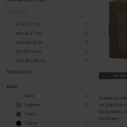
produkty
47 x 37 x 7 cm
29
produkty
46 x 36 x 7 cm
24
produkty
40 x 34 x 9 cm
19
produkty
35 x 30 x 5 cm
19
produkty
50 x 40 x 30 cm
14
Pokaż więcej
NA ZAMÓ
Kolor
p
Białe
37
Zestaw ręcznik
r
p
Srebrne
16
szt 30x50 cm k
o
r
burgundowy z ko
p
Szare
5
d
o
Eurofirany
r
u
p
Czarne
11
d