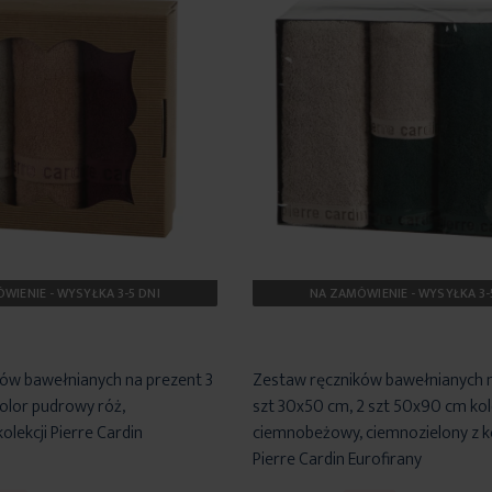
WIENIE - WYSYŁKA 3-5 DNI
NA ZAMÓWIENIE - WYSYŁKA 3-
ów bawełnianych na prezent 3
Zestaw ręczników bawełnianych n
olor pudrowy róż,
szt 30x50 cm, 2 szt 50x90 cm ko
lekcji Pierre Cardin
ciemnobeżowy, ciemnozielony z ko
Pierre Cardin Eurofirany