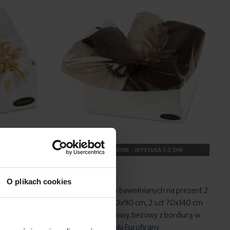
5 DNI
NA ZAMÓWIENIE - WYSYŁKA 3-5 DNI
O plikach cookies
a prezent 2
Zestaw ręczników bawełnianych na prezent 2
lor
szt 30x50, 2 szt 50x90 cm, 2 szt 70x140 cm
em
kolor ciemnobrązowy, beżowy z bordiurą w
błyszczące paseczki Eurofirany