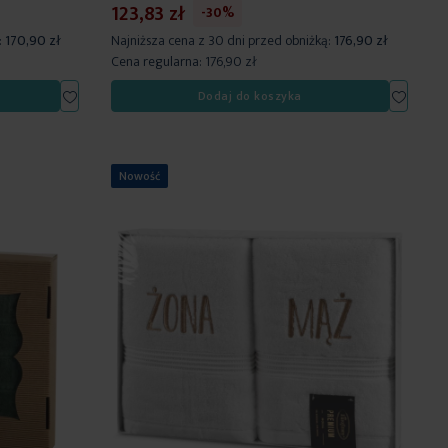
123,83 zł
-30%
:
170,90 zł
Najniższa cena z 30 dni przed obniżką:
176,90 zł
Cena regularna:
176,90 zł
Dodaj
Dodaj
Dodaj do koszyka
do
do
listy
listy
życzeń
życzeń
Nowość