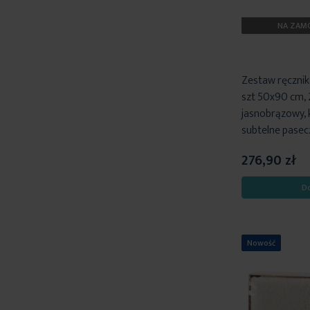
NA ZAMÓ
Zestaw ręcznik
szt 50x90 cm, 
jasnobrązowy, 
subtelne pasecz
276,90 zł
D
Nowość