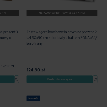
5 DNI
NA ZAMÓWIENIE - WYSYŁKA 3-5 DNI
a prezent 3
Zestaw ręczników bawełnianych na prezent 2
emowy o
szt 50x90 cm kolor biały z haftem ŻONA MĄŻ
Eurofirany
:
152,90 zł
124,90 zł
Dodaj
Dodaj
Dodaj do koszyka
do
do
listy
listy
życzeń
życzeń
Nowość