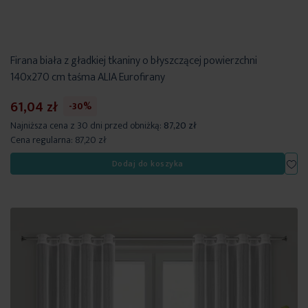
Firana biała z gładkiej tkaniny o błyszczącej powierzchni
140x270 cm taśma ALIA Eurofirany
61,04 zł
-30%
Najniższa cena z 30 dni przed obniżką:
87,20 zł
Cena regularna:
87,20 zł
Dod
Dodaj do koszyka