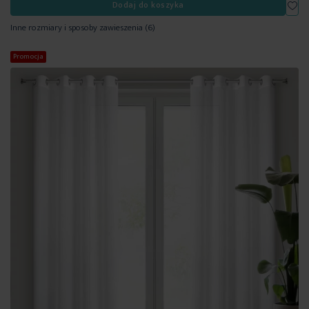
Dod
Dodaj do koszyka
Inne rozmiary i sposoby zawieszenia
(6)
Promocja