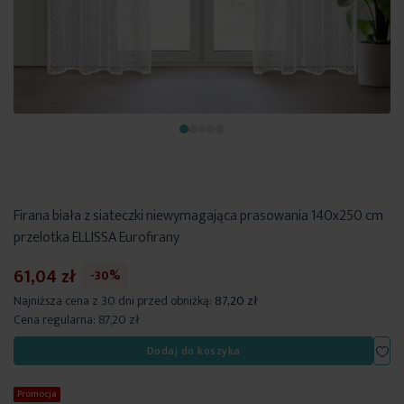
Firana biała z siateczki niewymagająca prasowania 140x250 cm
przelotka ELLISSA Eurofirany
61,04 zł
-30%
Najniższa cena z 30 dni przed obniżką:
87,20 zł
Cena regularna:
87,20 zł
Dod
Dodaj do koszyka
Promocja