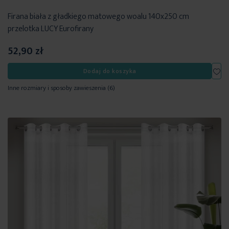
Firana biała z gładkiego matowego woalu 140x250 cm
przelotka LUCY Eurofirany
52,90 zł
Dod
Dodaj do koszyka
Inne rozmiary i sposoby zawieszenia
(6)