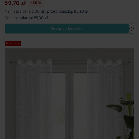
59,70 zł
-30%
Najniższa cena z 30 dni przed obniżką:
85,30 zł
Cena regularna:
85,30 zł
Dod
Dodaj do koszyka
Promocja