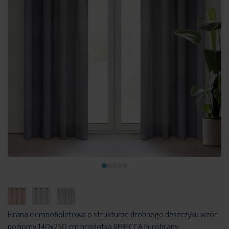
Firana ciemnofioletowa o strukturze drobnego deszczyku wzór
poziomy 140x250 cm przelotka REBECCA Eurofirany