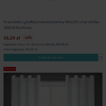
Firana biała z gładkiej matowej etaminy 140x250 cm przelotka
GRACJA Eurofirany
56,20 zł
-30%
Najniższa cena z 30 dni przed obniżką:
80,30 zł
Cena regularna:
80,30 zł
Dod
Dodaj do koszyka
Promocja