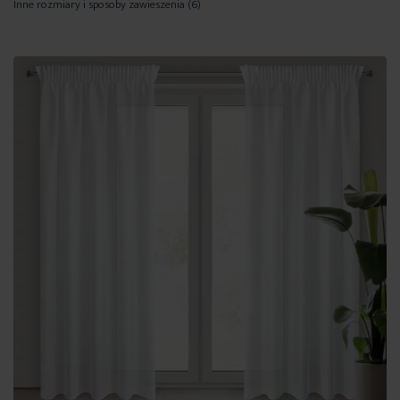
Inne rozmiary i sposoby zawieszenia
(6)