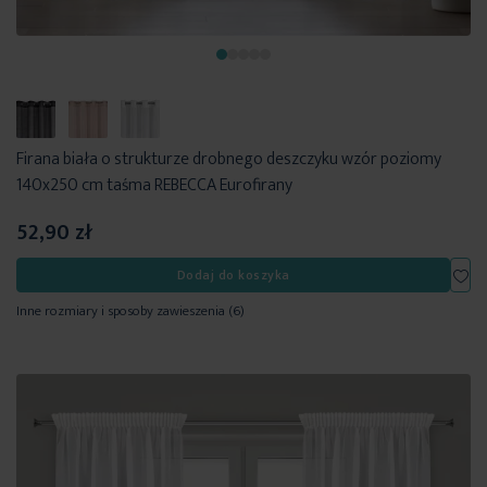
Firana biała o strukturze drobnego deszczyku wzór poziomy
140x250 cm taśma REBECCA Eurofirany
52,90 zł
Dod
Dodaj do koszyka
Inne rozmiary i sposoby zawieszenia
(6)