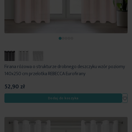
Firana różowa o strukturze drobnego deszczyku wzór poziomy
140x250 cm przelotka REBECCA Eurofirany
52,90 zł
Dod
Dodaj do koszyka