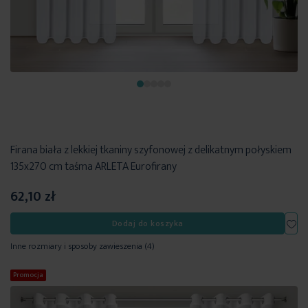
Firana biała z lekkiej tkaniny szyfonowej z delikatnym połyskiem
135x270 cm taśma ARLETA Eurofirany
62,10 zł
Dod
Dodaj do koszyka
Inne rozmiary i sposoby zawieszenia
(4)
Promocja