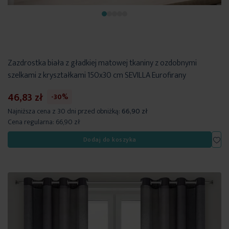
Zazdrostka biała z gładkiej matowej tkaniny z ozdobnymi
szelkami z kryształkami 150x30 cm SEVILLA Eurofirany
46,83 zł
-30%
Najniższa cena z 30 dni przed obniżką:
66,90 zł
Cena regularna:
66,90 zł
Dod
Dodaj do koszyka