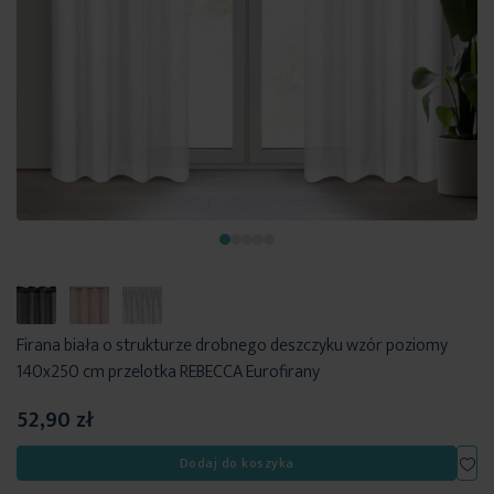
Firana biała o strukturze drobnego deszczyku wzór poziomy
140x250 cm przelotka REBECCA Eurofirany
52,90 zł
Dod
Dodaj do koszyka