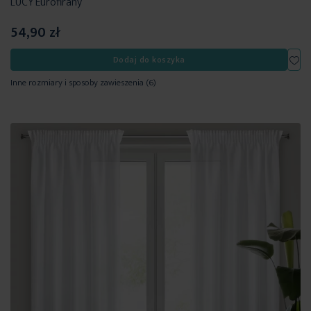
LUCY Eurofirany
54,90 zł
Dod
Dodaj do koszyka
Inne rozmiary i sposoby zawieszenia
(6)