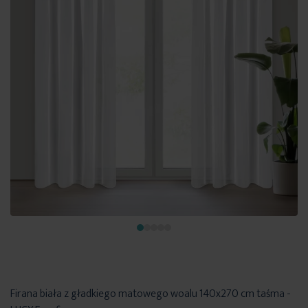
Firana biała z gładkiego matowego woalu 140x270 cm taśma -