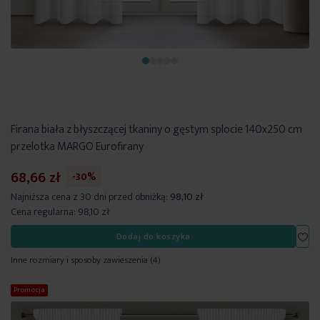
Firana biała z błyszczącej tkaniny o gęstym splocie 140x250 cm
przelotka MARGO Eurofirany
68,66 zł
-30%
Najniższa cena z 30 dni przed obniżką:
98,10 zł
Cena regularna:
98,10 zł
Dod
Dodaj do koszyka
Inne rozmiary i sposoby zawieszenia
(4)
Promocja