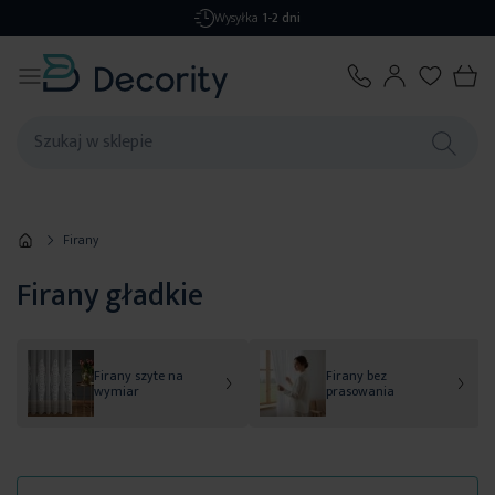
Darmowa dostawa
od 299,99 zł
Firany
Firany gładkie
Firany szyte na
Firany bez
wymiar
prasowania