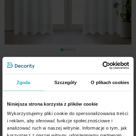
Firana biała o strukturze drobnego deszczyku wzór pionowy
Zgoda
Szczegóły
O plikach cookies
140x270 cm taśma REBECCA Eurofirany
55,90 zł
Niniejsza strona korzysta z plików cookie
Dod
Dodaj do koszyka
Wykorzystujemy pliki cookie do spersonalizowania treści
i reklam, aby oferować funkcje społecznościowe i
Inne rozmiary i sposoby zawieszenia
(6)
analizować ruch w naszej witrynie. Informacje o tym, jak
Promocja
korzystasz z naszej witryny, udostępniamy partnerom