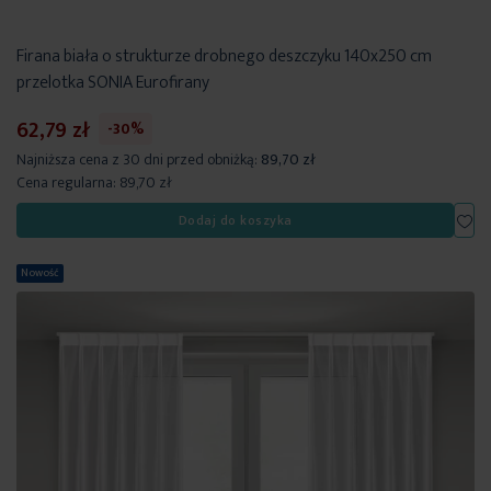
Firana biała o strukturze drobnego deszczyku 140x250 cm
przelotka SONIA Eurofirany
62,79 zł
-30%
Najniższa cena z 30 dni przed obniżką:
89,70 zł
Cena regularna:
89,70 zł
Dod
Dodaj do koszyka
Nowość