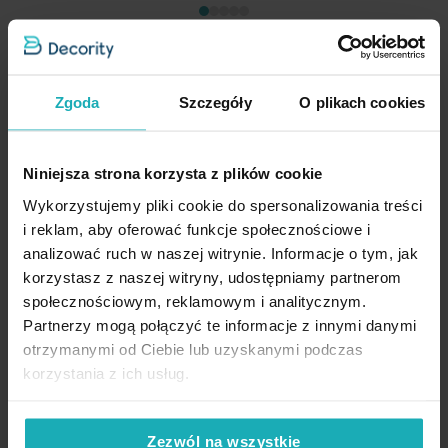
Zgoda
Szczegóły
O plikach cookies
Firana kremowa z gładkiego mlecznego woalu wykończona
szwem obciążającym VIOLET 300x265 cm flex 1:2 Eurofirany
434,20 zł
Niniejsza strona korzysta z plików cookie
Wykorzystujemy pliki cookie do spersonalizowania treści
Dod
Dodaj do koszyka
i reklam, aby oferować funkcje społecznościowe i
Inne rozmiary
(6)
analizować ruch w naszej witrynie. Informacje o tym, jak
korzystasz z naszej witryny, udostępniamy partnerom
społecznościowym, reklamowym i analitycznym.
Partnerzy mogą połączyć te informacje z innymi danymi
otrzymanymi od Ciebie lub uzyskanymi podczas
korzystania z ich usług.
Opinie potwierdzone zakupem
Zezwól na wszystkie