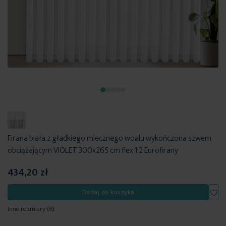
Firana biała z gładkiego mlecznego woalu wykończona szwem
obciążającym VIOLET 300x265 cm flex 1:2 Eurofirany
434,20 zł
Dod
Dodaj do koszyka
Inne rozmiary
(6)