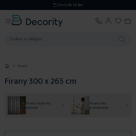
Zwrot
do 14 dni
Firany
Firany 300 x 265 cm
Firany szyte na
Firany bez
wymiar
prasowania