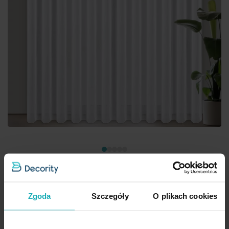
Zgoda
Szczegóły
O plikach cookies
Firana biała z gładkiego mlecznego woalu wykończona szwem
obciążającym VIOLET 500x200 cm przelotka Eurofirany