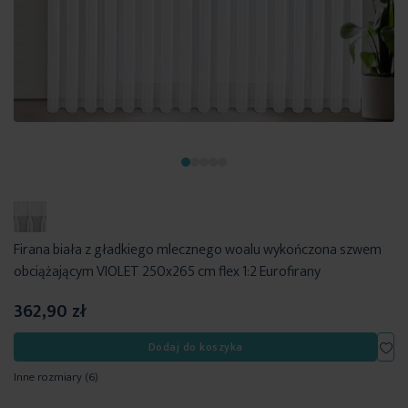
Firana biała z gładkiego mlecznego woalu wykończona szwem
obciążającym VIOLET 250x265 cm flex 1:2 Eurofirany
362,90 zł
Dod
Dodaj do koszyka
Inne rozmiary
(6)