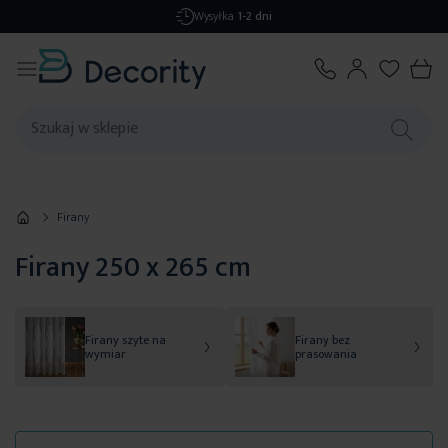
Wysyłka
1-2 dni
Firany
Firany 250 x 265 cm
Firany szyte na
Firany bez
wymiar
prasowania