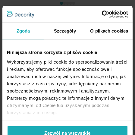
Zgoda
Szczegóły
O plikach cookies
Firana kremowa z gładkiego mlecznego woalu wykończona
szwem obciążającym VIOLET 250x265 cm flex 1:2 Eurofirany
362,90 zł
Niniejsza strona korzysta z plików cookie
Wykorzystujemy pliki cookie do spersonalizowania treści
Dod
Dodaj do koszyka
i reklam, aby oferować funkcje społecznościowe i
Inne rozmiary
(6)
analizować ruch w naszej witrynie. Informacje o tym, jak
korzystasz z naszej witryny, udostępniamy partnerom
społecznościowym, reklamowym i analitycznym.
Partnerzy mogą połączyć te informacje z innymi danymi
otrzymanymi od Ciebie lub uzyskanymi podczas
korzystania z ich usług.
Opinie potwierdzone zakupem
Zezwól na wszystkie