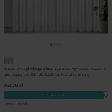
Firana biała z gładkiego mlecznego woalu wykończona szwem
obciążającym VIOLET 200x260 cm fala 1:2 Eurofirany
263,70 zł
Dod
Dodaj do koszyka
Inne rozmiary
(6)