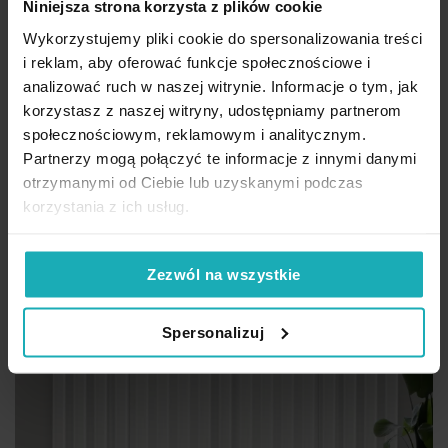
291,60 zł
Niniejsza strona korzysta z plików cookie
Wykorzystujemy pliki cookie do spersonalizowania treści
Dod
Dodaj do koszyka
i reklam, aby oferować funkcje społecznościowe i
Inne rozmiary
(6)
analizować ruch w naszej witrynie. Informacje o tym, jak
korzystasz z naszej witryny, udostępniamy partnerom
społecznościowym, reklamowym i analitycznym.
Partnerzy mogą połączyć te informacje z innymi danymi
otrzymanymi od Ciebie lub uzyskanymi podczas
korzystania z ich usług.
Zezwól na wszystkie
Spersonalizuj