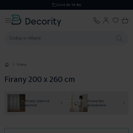
Zwrot
do 14 dni
Firany
Firany 200 x 260 cm
Firany szyte na
Firany bez
wymiar
prasowania