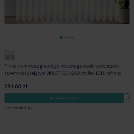
Firana kremowa z gładkiego mlecznego woalu wykończona
szwem obciążającym VIOLET 200x260 cm flex 1:2 Eurofirany
291,60 zł
Dod
Dodaj do koszyka
Inne rozmiary
(6)