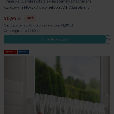
Firana biało, srebrzysta z lekkiej etaminy z nadrukiem
kwiatowym 140x270 cm przelotka ANITA Eurofirany
50,95 zł
-30%
Najniższa cena z 30 dni przed obniżką:
72,80 zł
Cena regularna:
72,80 zł
Dod
Dodaj do koszyka
Promocja
Nowość