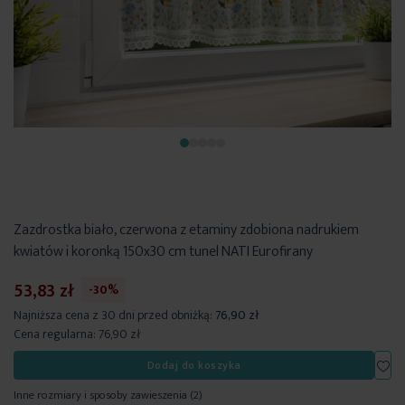
Zazdrostka biało, czerwona z etaminy zdobiona nadrukiem
kwiatów i koronką 150x30 cm tunel NATI Eurofirany
53,83 zł
-30%
Najniższa cena z 30 dni przed obniżką:
76,90 zł
Cena regularna:
76,90 zł
Dod
Dodaj do koszyka
Inne rozmiary i sposoby zawieszenia
(2)