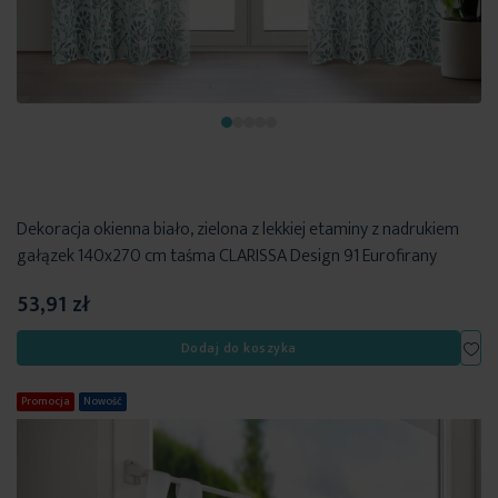
Dekoracja okienna biało, zielona z lekkiej etaminy z nadrukiem
gałązek 140x270 cm taśma CLARISSA Design 91 Eurofirany
53,91 zł
Dod
Dodaj do koszyka
Promocja
Nowość