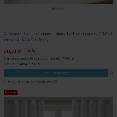
Zazdrostka biała z etaminy zdobiona haftowaną gipiurą 40x150
cm szelki - KAJA Eurofirany
50,33 zł
-30%
Najniższa cena z 30 dni przed obniżką:
71,90 zł
Cena regularna:
71,90 zł
Dod
Dodaj do koszyka
Inne rozmiary i sposoby zawieszenia
(2)
Promocja