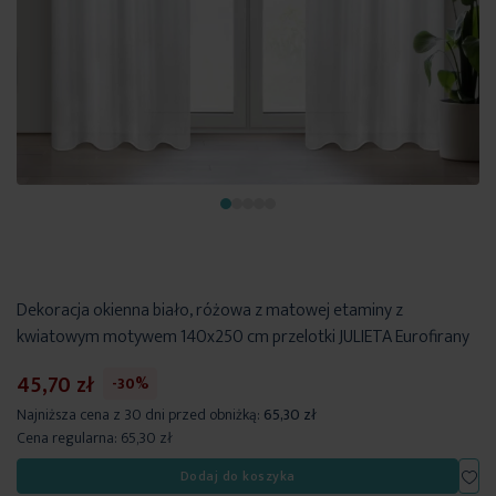
Dekoracja okienna biało, różowa z matowej etaminy z
kwiatowym motywem 140x250 cm przelotki JULIETA Eurofirany
45,70 zł
-30%
Najniższa cena z 30 dni przed obniżką:
65,30 zł
Cena regularna:
65,30 zł
Dod
Dodaj do koszyka