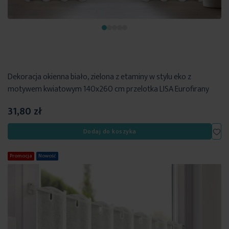
Dekoracja okienna biało, zielona z etaminy w stylu eko z
motywem kwiatowym 140x260 cm przelotka LISA Eurofirany
31,80 zł
Dod
Dodaj do koszyka
Promocja
Nowość