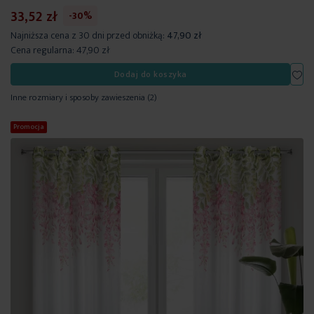
33,52 zł
-30%
Najniższa cena z 30 dni przed obniżką:
47,90 zł
Cena regularna:
47,90 zł
Dod
Dodaj do koszyka
Inne rozmiary i sposoby zawieszenia
(2)
Promocja