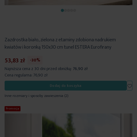
Zazdrostka biało, zielona z etaminy zdobiona nadrukiem
kwiatów i koronką 150x30 cm tunel ESTERA Eurofirany
53,83 zł
-30%
Najniższa cena z 30 dni przed obniżką:
76,90 zł
Cena regularna:
76,90 zł
Dod
Dodaj do koszyka
Inne rozmiary i sposoby zawieszenia
(2)
Promocja