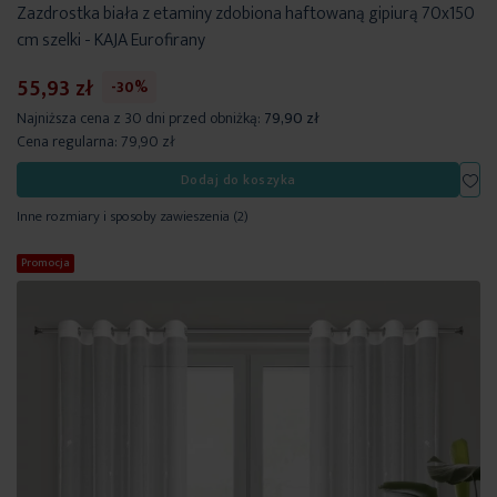
Zazdrostka biała z etaminy zdobiona haftowaną gipiurą 70x150
cm szelki - KAJA Eurofirany
55,93 zł
-30%
Najniższa cena z 30 dni przed obniżką:
79,90 zł
Cena regularna:
79,90 zł
Dod
Dodaj do koszyka
Inne rozmiary i sposoby zawieszenia
(2)
Promocja