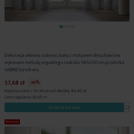
Dekoracja okienna stalowo, białą z motywem dmuchawców
wykonane metodą wypukłego nadruku 140x250 cm przelotka
SABINE Eurofirany
57,68 zł
-30%
Najniższa cena z 30 dni przed obniżką:
82,40 zł
Cena regularna:
82,40 zł
Dod
Dodaj do koszyka
Promocja