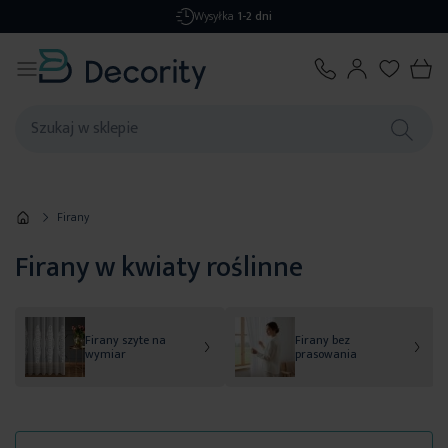
Darmowa dostawa
od 299,99 zł
Firany
Firany w kwiaty roślinne
Firany szyte na
Firany bez
wymiar
prasowania