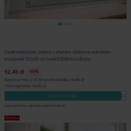
Zazdrostka biało, zielona z etaminy zdobiona nadrukiem
truskawek 150x30 cm tunel KSENIA Eurofirany
52,43 zł
-30%
Najniższa cena z 30 dni przed obniżką:
74,90 zł
Cena regularna:
74,90 zł
Dod
Dodaj do koszyka
Inne rozmiary i sposoby zawieszenia
(2)
Promocja