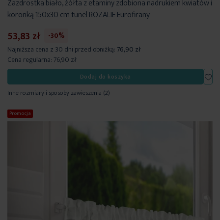
Zazdrostka biało, żółta z etaminy zdobiona nadrukiem kwiatów i
koronką 150x30 cm tunel ROZALIE Eurofirany
53,83 zł
-30%
Najniższa cena z 30 dni przed obniżką:
76,90 zł
Cena regularna:
76,90 zł
Dod
Dodaj do koszyka
Inne rozmiary i sposoby zawieszenia
(2)
Promocja