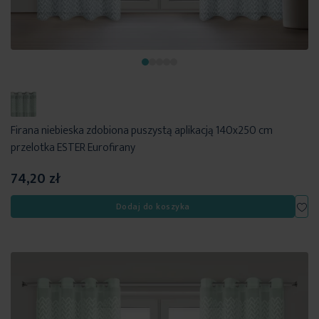
Firana niebieska zdobiona puszystą aplikacją 140x250 cm
przelotka ESTER Eurofirany
74,20 zł
Dod
Dodaj do koszyka