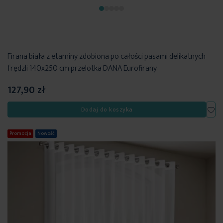
Firana biała z etaminy zdobiona po całości pasami delikatnych
frędzli 140x250 cm przelotka DANA Eurofirany
127,90 zł
Dod
Dodaj do koszyka
Promocja
Nowość