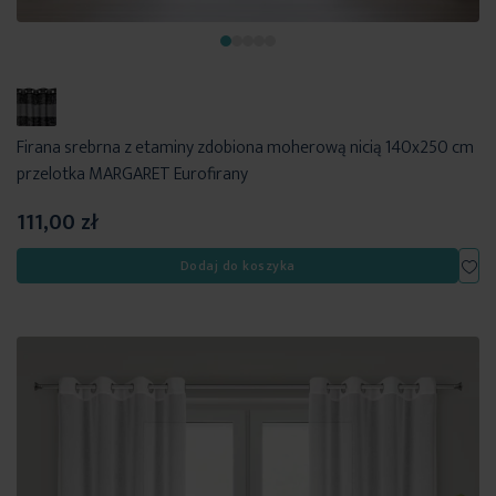
Firana srebrna z etaminy zdobiona moherową nicią 140x250 cm
przelotka MARGARET Eurofirany
111,00 zł
Dod
Dodaj do koszyka