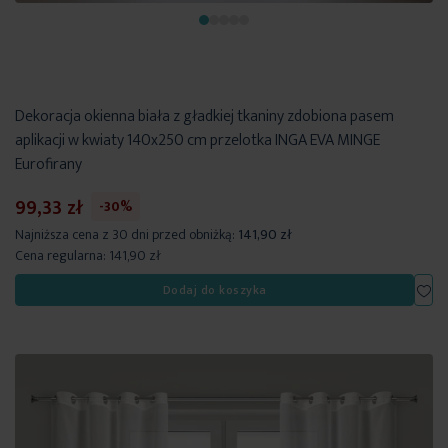
Dekoracja okienna biała z gładkiej tkaniny zdobiona pasem
aplikacji w kwiaty 140x250 cm przelotka INGA EVA MINGE
Eurofirany
99,33 zł
-30%
Najniższa cena z 30 dni przed obniżką:
141,90 zł
Cena regularna:
141,90 zł
Dod
Dodaj do koszyka