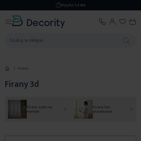
Darmowa dostawa
od 299,99 zł
Firany
Firany 3d
Firany szyte na
Firany bez
wymiar
prasowania