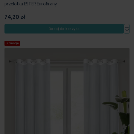
przelotka ESTER Eurofirany
74,20 zł
Dod
Dodaj do koszyka
Promocja