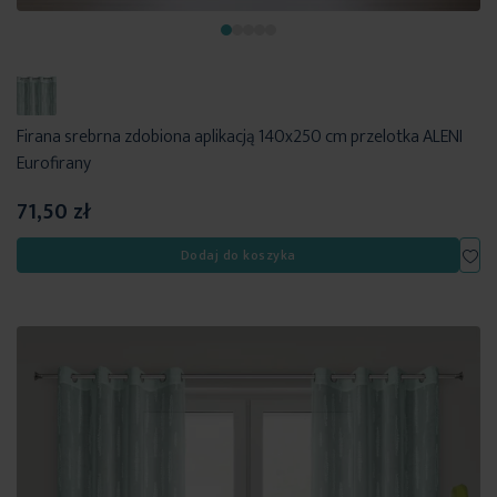
Firana srebrna zdobiona aplikacją 140x250 cm przelotka ALENI
Eurofirany
71,50 zł
Dod
Dodaj do koszyka