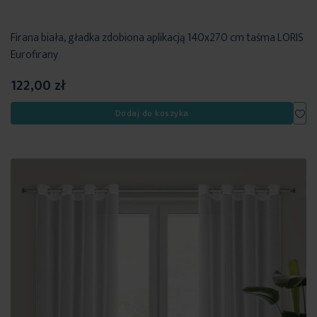
Firana biała, gładka zdobiona aplikacją 140x270 cm taśma LORIS
Eurofirany
122,00 zł
Dod
Dodaj do koszyka