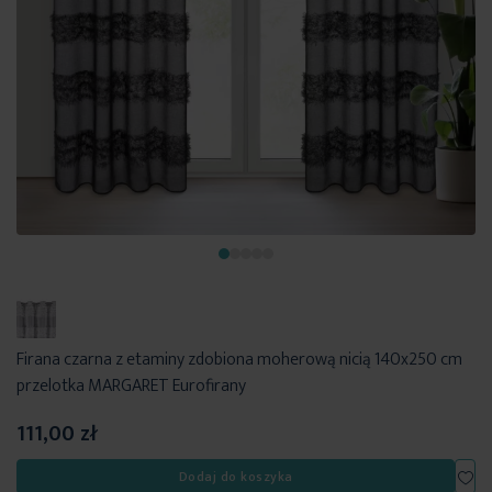
Firana czarna z etaminy zdobiona moherową nicią 140x250 cm
przelotka MARGARET Eurofirany
111,00 zł
Dod
Dodaj do koszyka