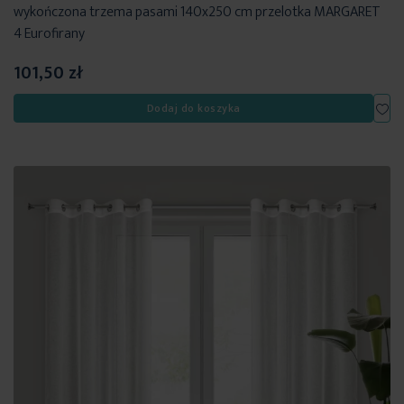
wykończona trzema pasami 140x250 cm przelotka MARGARET
4 Eurofirany
101,50 zł
Dod
Dodaj do koszyka