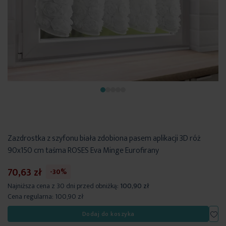
Zazdrostka z szyfonu biała zdobiona pasem aplikacji 3D róż
90x150 cm taśma ROSES Eva Minge Eurofirany
70,63 zł
-30%
Najniższa cena z 30 dni przed obniżką:
100,90 zł
Cena regularna:
100,90 zł
Dod
Dodaj do koszyka