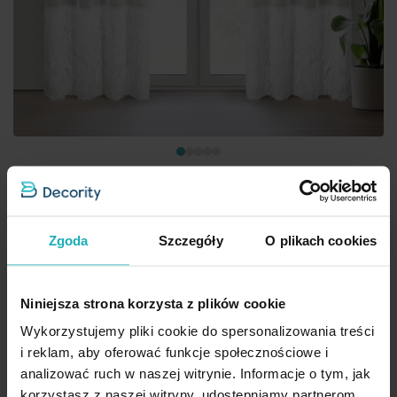
Firana kremowa zdobiona błyszczącą nicią 140x250 cm
Zgoda
Szczegóły
O plikach cookies
przelotka MARGARET 6 Eurofirany
111,00 zł
Niniejsza strona korzysta z plików cookie
Dod
Dodaj do koszyka
Wykorzystujemy pliki cookie do spersonalizowania treści
i reklam, aby oferować funkcje społecznościowe i
analizować ruch w naszej witrynie. Informacje o tym, jak
korzystasz z naszej witryny, udostępniamy partnerom