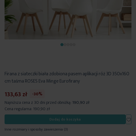
Firana z siateczki biała zdobiona pasem aplikacji róż 3D 350x160
cm taśma ROSES Eva Minge Eurofirany
133,63 zł
-30%
Najniższa cena z 30 dni przed obniżką:
190,90 zł
Cena regularna:
190,90 zł
Dod
Dodaj do koszyka
Inne rozmiary i sposoby zawieszenia
(3)