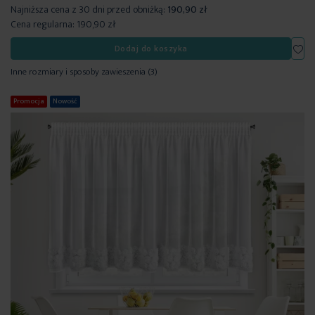
Najniższa cena z 30 dni przed obniżką:
190,90 zł
Cena regularna:
190,90 zł
Dod
Dodaj do koszyka
Inne rozmiary i sposoby zawieszenia
(3)
Promocja
Nowość