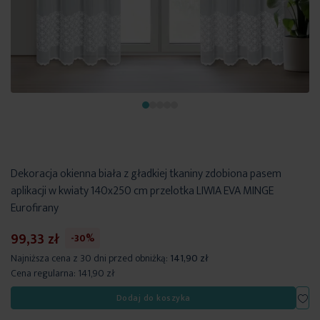
Dekoracja okienna biała z gładkiej tkaniny zdobiona pasem
aplikacji w kwiaty 140x250 cm przelotka LIWIA EVA MINGE
Eurofirany
99,33 zł
-30%
Najniższa cena z 30 dni przed obniżką:
141,90 zł
Cena regularna:
141,90 zł
Dod
Dodaj do koszyka