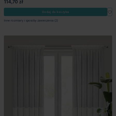
114,70 zł
Dod
Dodaj do koszyka
Inne rozmiary i sposoby zawieszenia
(2)