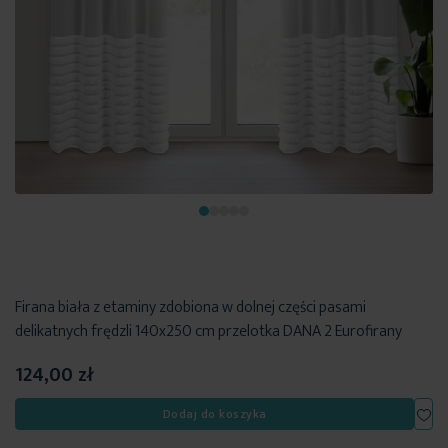
Firana biała z etaminy zdobiona w dolnej części pasami
delikatnych frędzli 140x250 cm przelotka DANA 2 Eurofirany
124,00 zł
Dod
Dodaj do koszyka