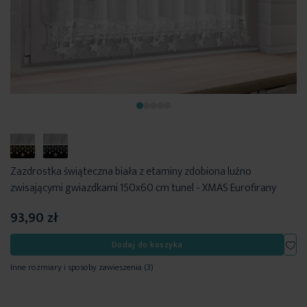
Zazdrostka świąteczna biała z etaminy zdobiona luźno
zwisającymi gwiazdkami 150x60 cm tunel - XMAS Eurofirany
93,90 zł
Dod
Dodaj do koszyka
Inne rozmiary i sposoby zawieszenia
(3)