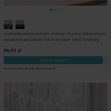
Zazdrostka świąteczna biało, srebrna z etaminy zdobiona luźno
zwisającymi gwiazdkami 150x30 cm tunel - XMAS Eurofirany
86,90 zł
Dod
Dodaj do koszyka
Inne rozmiary i sposoby zawieszenia
(3)