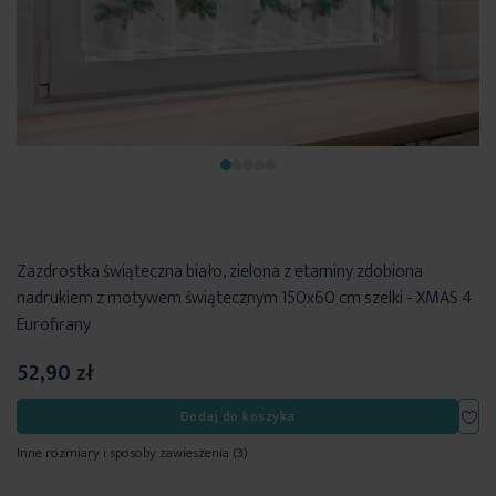
Zazdrostka świąteczna biało, zielona z etaminy zdobiona
nadrukiem z motywem świątecznym 150x60 cm szelki - XMAS 4
Eurofirany
52,90 zł
Dod
Dodaj do koszyka
Inne rozmiary i sposoby zawieszenia
(3)