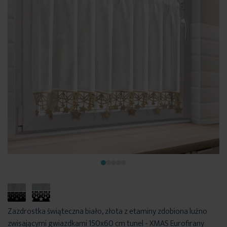
Zazdrostka świąteczna biało, złota z etaminy zdobiona luźno
zwisającymi gwiazdkami 150x60 cm tunel - XMAS Eurofirany