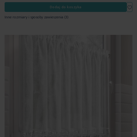
Dod
Dodaj do koszyka
Inne rozmiary i sposoby zawieszenia
(3)