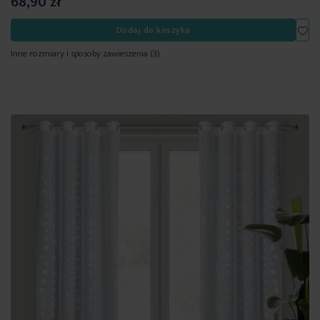
68,90 zł
Dod
Dodaj do koszyka
Inne rozmiary i sposoby zawieszenia
(3)