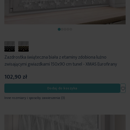
Zazdrostka świąteczna biała z etaminy zdobiona luźno
zwisającymi gwiazdkami 150x90 cm tunel - XMAS Eurofirany
102,90 zł
Dod
Dodaj do koszyka
Inne rozmiary i sposoby zawieszenia
(3)