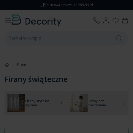
Zwrot
do 14 dni
Firany
Firany świąteczne
Firany szyte na
Firany bez
wymiar
prasowania