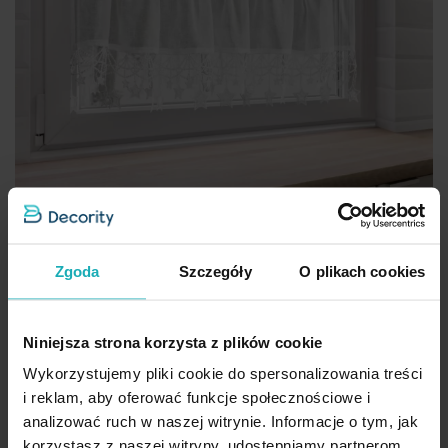
Zgoda
Szczegóły
O plikach cookies
Zazdrostka świąteczna biała z etaminy zdobiona luźno
zwisającymi gwiazdkami 150x30 cm tunel - XMAS Eurofirany
Niniejsza strona korzysta z plików cookie
86,90 zł
Wykorzystujemy pliki cookie do spersonalizowania treści
i reklam, aby oferować funkcje społecznościowe i
Dod
Dodaj do koszyka
analizować ruch w naszej witrynie. Informacje o tym, jak
Inne rozmiary i sposoby zawieszenia
(3)
korzystasz z naszej witryny, udostępniamy partnerom