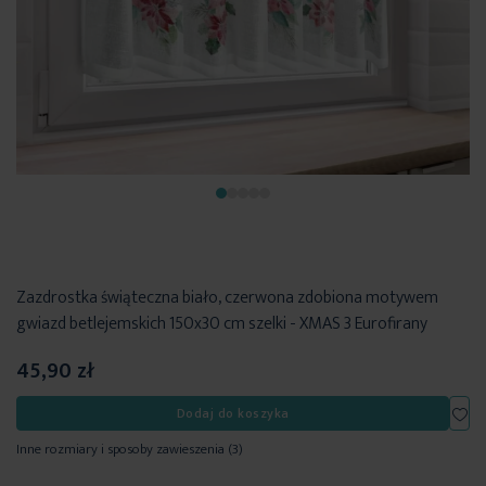
Zazdrostka świąteczna biało, czerwona zdobiona motywem
gwiazd betlejemskich 150x30 cm szelki - XMAS 3 Eurofirany
45,90 zł
Dod
Dodaj do koszyka
Inne rozmiary i sposoby zawieszenia
(3)