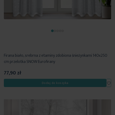
Firana biało, srebrna z etaminy zdobiona śnieżynkami 140x250
cm przelotka SNOW Eurofirany
77,90 zł
Dod
Dodaj do koszyka