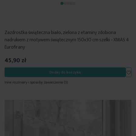
Zazdrostka świąteczna biało, zielona z etaminy zdobiona
nadrukiem z motywem świątecznym 150x30 cm szelki - XMAS 4
Eurofirany
45,90 zł
Dod
Dodaj do koszyka
Inne rozmiary i sposoby zawieszenia
(3)