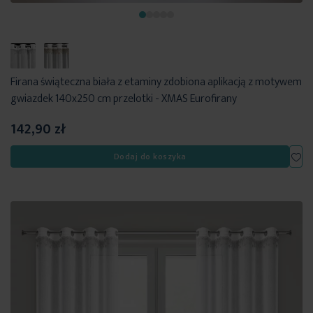
Firana świąteczna biała z etaminy zdobiona aplikacją z motywem
gwiazdek 140x250 cm przelotki - XMAS Eurofirany
142,90 zł
Dod
Dodaj do koszyka