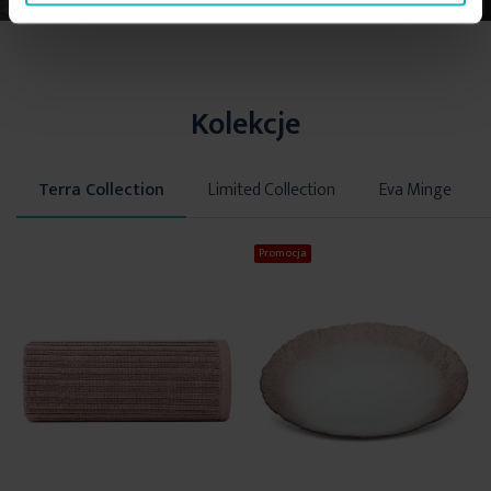
Kolekcje
Terra Collection
Limited Collection
Eva Minge
Promocja