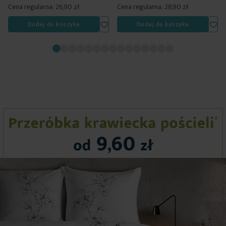
Cena regularna:
26,90 zł
Cena regularna:
28,90 zł
Dodaj do listy życzeń
Dodaj do listy życzeń
Dod
Dodaj do koszyka
Dodaj do koszyka