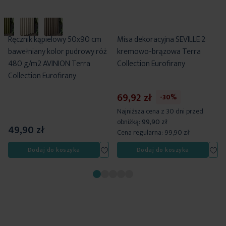
Ręcznik kąpielowy 50x90 cm
Misa dekoracyjna SEVILLE 2
bawełniany kolor pudrowy róż
kremowo-brązowa Terra
480 g/m2 AVINION Terra
Collection Eurofirany
Collection Eurofirany
69,92 zł
-30%
Najniższa cena z 30 dni przed
obniżką:
99,90 zł
49,90 zł
Cena regularna:
99,90 zł
Dodaj do listy życzeń
Dodaj do listy życzeń
Dod
Dodaj do koszyka
Dodaj do koszyka