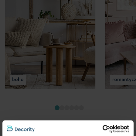
boho
romantyc