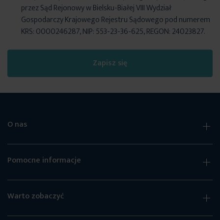
przez Sąd Rejonowy w Bielsku-Białej VIII Wydział
Gospodarczy Krajowego Rejestru Sądowego pod numerem
KRS: 0000246287, NIP: 553-23-36-625, REGON: 24023827.
Zapisz się
O nas
Pomocne informacje
Warto zobaczyć