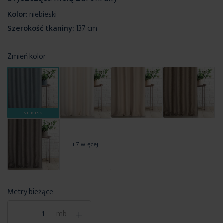
Kolor:
niebieski
Szerokość tkaniny:
137 cm
Zmień kolor
NIEBIESKI
+7 więcej
Metry bieżące
-
+
mb