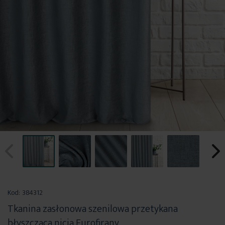
Przejdź
na
Kod:
384312
początek
Tkanina zasłonowa szenilowa przetykana
galerii
błyszcząca nicią Eurofirany