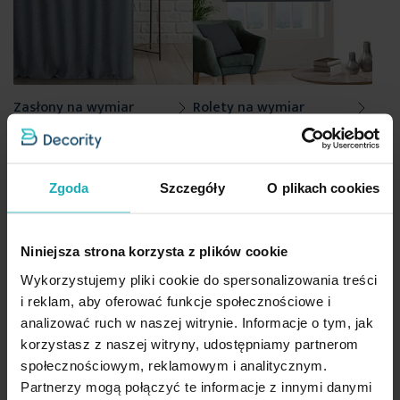
Zasłony na wymiar
Rolety na wymiar
Zgoda
Szczegóły
O plikach cookies
Niniejsza strona korzysta z plików cookie
Wykorzystujemy pliki cookie do spersonalizowania treści
i reklam, aby oferować funkcje społecznościowe i
analizować ruch w naszej witrynie. Informacje o tym, jak
Poszewki na wymiar
Obrusy na wymiar
korzystasz z naszej witryny, udostępniamy partnerom
społecznościowym, reklamowym i analitycznym.
Partnerzy mogą połączyć te informacje z innymi danymi