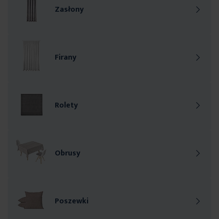
Zasłony
Wybierz sposób zawieszania
Firany
Wybierz sposób zawieszania
Rolety
Wybierz rodzaj rolety
Obrusy
Obrusy
Poszewki