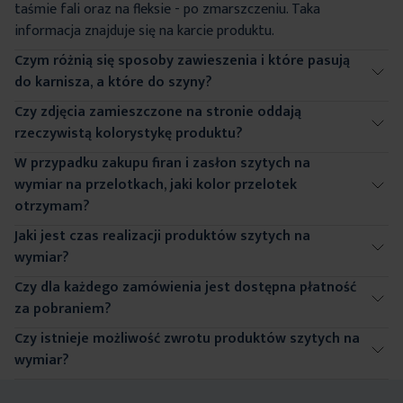
taśmie fali oraz na fleksie - po zmarszczeniu. Taka
symetryczne fałdy, wyróżniające ten sposób
Czytaj więcej
symetrycznych odstępach.
informacja znajduje się na karcie produktu.
mocowania na tle pozostałych. Wybierz stopień
marszczenia i wpisz w kalkulator szerokość, którą
Czym różnią się sposoby zawieszenia i które pasują
Pokaż
chcesz przysłonić, a system uwzględni i skalkuluje
do karnisza, a które do szyny?
odpowiednią ilość materiału i sam zaprojektuje fale w
symetrycznych odstępach.
Czy zdjęcia zamieszczone na stronie oddają
rzeczywistą kolorystykę produktu?
W przypadku zakupu firan i zasłon szytych na
wymiar na przelotkach, jaki kolor przelotek
otrzymam?
Jaki jest czas realizacji produktów szytych na
wymiar?
Czy dla każdego zamówienia jest dostępna płatność
za pobraniem?
Czy istnieje możliwość zwrotu produktów szytych na
wymiar?