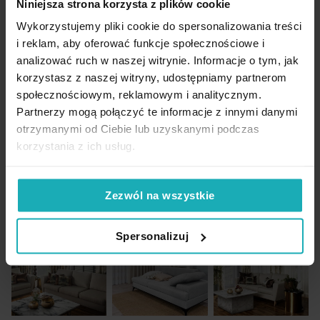
Niniejsza strona korzysta z plików cookie
Tunel to sposób zawieszenia zasłony stosowany tylko
na karnisze drążkowe. Pozwala on na płynną regulację
Wykorzystujemy pliki cookie do spersonalizowania treści
marszczenia tkaniny. Tunel ma szerokość 5 cm i
Firana szyta na tunelu
i reklam, aby oferować funkcje społecznościowe i
posiada ozdobny wypust o szerokości 2 cm. W
analizować ruch w naszej witrynie. Informacje o tym, jak
kalkulatorze wpisz szerokość na płasko przed
Tunel to sposób zawieszenia firany stosowany tylko na
korzystasz z naszej witryny, udostępniamy partnerom
zmarszczeniem.
Czytaj więcej
karnisze drążkowe. Pozwala on na płynną regulację
społecznościowym, reklamowym i analitycznym.
marszczenia tkaniny. Tunel ma szerokość 5 cm i
Partnerzy mogą połączyć te informacje z innymi danymi
Pokaż
posiada ozdobny wypust o szerokości 2 cm. W
otrzymanymi od Ciebie lub uzyskanymi podczas
kalkulatorze wpisz szerokość na płasko przed
korzystania z ich usług.
zmarszczeniem.
Czytaj więcej
Pokaż
Zezwól na wszystkie
Spersonalizuj