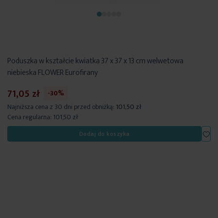
Poduszka w kształcie kwiatka 37 x 37 x 13 cm welwetowa
niebieska FLOWER Eurofirany
71,05 zł
-30%
Najniższa cena z 30 dni przed obniżką:
101,50 zł
Cena regularna:
101,50 zł
Dod
Dodaj do koszyka