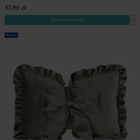
57,90 zł
Dod
Dodaj do koszyka
Nowość