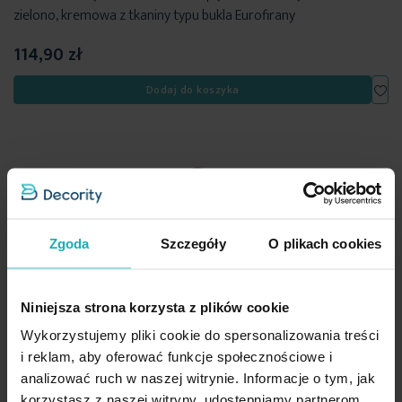
zielono, kremowa z tkaniny typu bukla Eurofirany
114,90 zł
Dod
Dodaj do koszyka
Zgoda
Szczegóły
O plikach cookies
Niniejsza strona korzysta z plików cookie
Wykorzystujemy pliki cookie do spersonalizowania treści
i reklam, aby oferować funkcje społecznościowe i
analizować ruch w naszej witrynie. Informacje o tym, jak
korzystasz z naszej witryny, udostępniamy partnerom