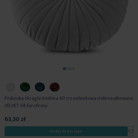
Poduszka okragła średnica 40 cm welwetowa srebrna pikowana
VELVET 68 Eurofirany
63,30 zł
Dod
Dodaj do koszyka