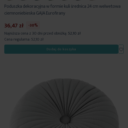
Poduszka dekoracyjna w formie kuli średnica 24 cm welwetowa
ciemnoniebieska GAJA Eurofirany
36,47 zł
-30%
Najniższa cena z 30 dni przed obniżką:
52,10 zł
Cena regularna:
52,10 zł
Dod
Dodaj do koszyka