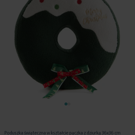
Poduszka świąteczna w kształcie pączka z dziurką 36x36 cm