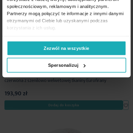
społecznościowym, reklamowym i analitycznym.
Partnerzy mogą połączyć te informacje z innymi danymi
otrzymanymi od Ciebie lub uzyskanymi podczas
korzystania z ich usług.
Zezwól na wszystkie
Spersonalizuj
Poduszka świąteczna w kształcie choinki 45x70 cm zielono,
czerwona z szenilowo welwetowej tkaniny Eurofirany
193,90 zł
Dod
Dodaj do koszyka