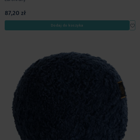
87,20 zł
Dod
Dodaj do koszyka