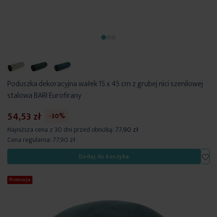
Poduszka dekoracyjna wałek 15 x 45 cm z grubej nici szenilowej
stalowa BARI Eurofirany
54,53 zł
-30%
Najniższa cena z 30 dni przed obniżką:
77,90 zł
Cena regularna:
77,90 zł
Dod
Dodaj do koszyka
Promocja