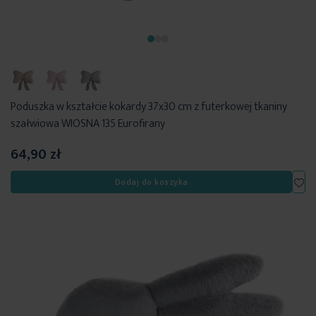
Poduszka w kształcie kokardy 37x30 cm z futerkowej tkaniny
szałwiowa WIOSNA 135 Eurofirany
64,90 zł
Dod
Dodaj do koszyka