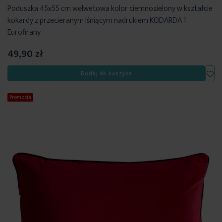
Poduszka 45x55 cm welwetowa kolor ciemnozielony w kształcie
kokardy z przecieranym lśniącym nadrukiem KODARDA 1
Eurofirany
49,90 zł
Dod
Dodaj do koszyka
Promocja