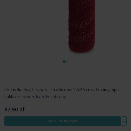
Poduszka świąteczna laska cukrowa 27x46 cm z tkaniny typu
bukla czerwono, biała Eurofirany
87,90 zł
Dod
Dodaj do koszyka