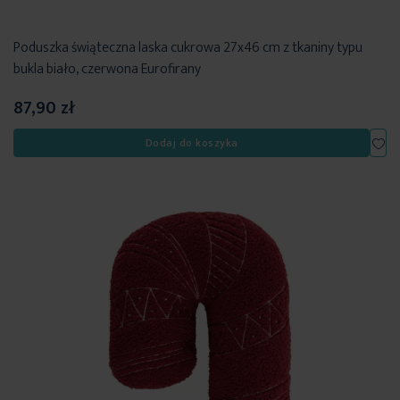
Poduszka świąteczna laska cukrowa 27x46 cm z tkaniny typu
bukla biało, czerwona Eurofirany
87,90 zł
Dod
Dodaj do koszyka