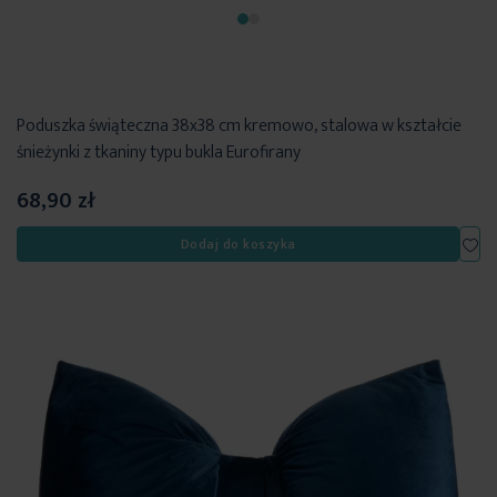
Poduszka świąteczna 38x38 cm kremowo, stalowa w kształcie
śnieżynki z tkaniny typu bukla Eurofirany
68,90 zł
Dod
Dodaj do koszyka