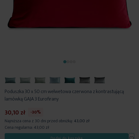
Poduszka 30 x 50 cm welwetowa czerwona z kontrastującą
lamówką GAJA 3 Eurofirany
30,10 zł
-30%
Najniższa cena z 30 dni przed obniżką:
43,00 zł
Cena regularna:
43,00 zł
Dod
Dodaj do koszyka