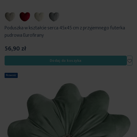
Poduszka w kształcie serca 45x45 cm z przyjemnego futerka
pudrowa Eurofirany
56,90 zł
Dod
Dodaj do koszyka
Nowość