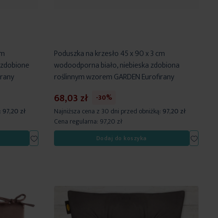
cm
Poduszka na krzesło 45 x 90 x 3 cm
zdobione
wodoodporna biało, niebieska zdobiona
rany
roślinnym wzorem GARDEN Eurofirany
68,03 zł
-30%
:
97,20 zł
Najniższa cena z 30 dni przed obniżką:
97,20 zł
Cena regularna:
97,20 zł
Dodaj
Dodaj
Dodaj do koszyka
do
do
listy
listy
życzeń
życzeń