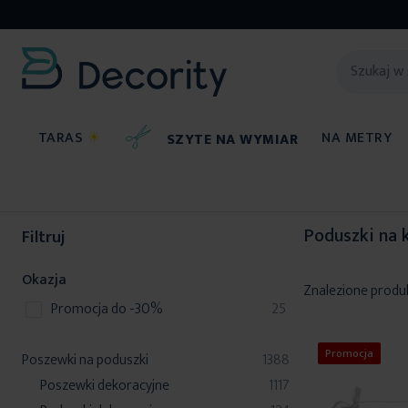
TARAS
☀
NA METRY
SZYTE NA WYMIAR
Poszewki na poduszki
Poduszki na krzesło
Poduszki na 
Filtruj
Okazja
Znalezione produ
produkty
Promocja do -30%
25
Promocja
produkty
Poszewki na poduszki
1388
produkty
Poszewki dekoracyjne
1117