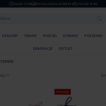
Wysyłka
1-2 dni
Darmowa dostawa
od 299,99 zł
Zwrot
do 14 dni
ZASŁONY
FIRANY
POŚCIEL
DYWANY
POSZEWKI
DEKORACJE
OUTLET
krzesło
kty:
117
Sor
Promocja