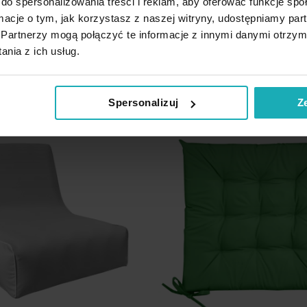
do spersonalizowania treści i reklam, aby oferować funkcje sp
 30 dni przed obniżką:
41,20 zł
Najniższa cena z 30 dni przed obniżką
ormacje o tym, jak korzystasz z naszej witryny, udostępniamy p
41,20 zł
Cena regularna:
39,80 zł
Partnerzy mogą połączyć te informacje z innymi danymi otrzym
Dodaj
odaj do koszyka
Dodaj do koszyka
nia z ich usług.
do
listy
życzeń
Spersonalizuj
Z