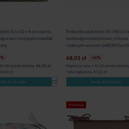
zesło 42 x 42 x 4 cm czarno,
Poduszka na krzesło 45 x 90 x 3 
dporna z motywem mandali
wodoodporna kremowo, różowa 
rany
roślinnym wzorem GARDEN Eurofi
68,03 zł
0%
-30%
 30 dni przed obniżką:
46,00 zł
Najniższa cena z 30 dni przed obniżką
46,00 zł
Cena regularna:
97,20 zł
Dodaj
odaj do koszyka
Dodaj do koszyka
do
listy
życzeń
Promocja