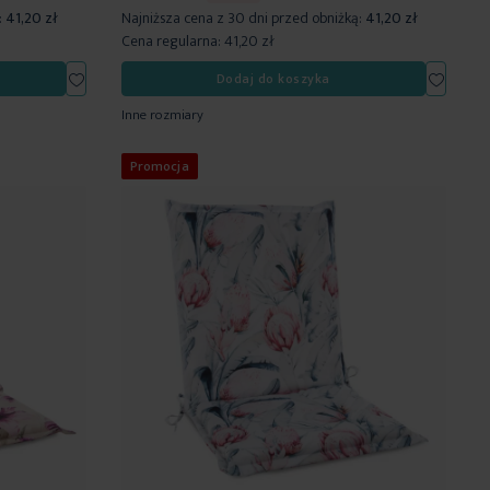
:
41,20 zł
Najniższa cena z 30 dni przed obniżką:
41,20 zł
Cena regularna:
41,20 zł
Dodaj
Dodaj
Dodaj do koszyka
do
do
Inne rozmiary
listy
listy
życzeń
życzeń
Promocja