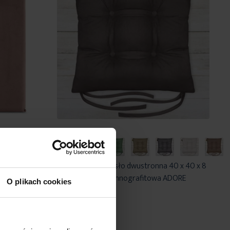
cm
Poduszka na krzesło dwustronna 40 x 40 x 8
dobnym
cm welurowa ciemnografitowa ADORE
O plikach cookies
kami GAJA
Eurofirany