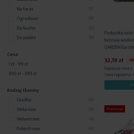
y
t
produkty
na taras
117
produkty
ogrodowe
117
produkty
do kuchni
93
Poduszka na kr
produkty
do jadalni
93
beżowa wodoo
GARDEN Eurofi
Cena
32,19 zł
-3
1 zł
-
99 zł
Najniższa cena z
300 zł
-
399 zł
Cena regularna:
D
Rodzaj tkaniny
produkty
gładkie
86
produkty
welurowe
50
Promocja
produkty
welwetowe
43
produkty
poliestrowe
40