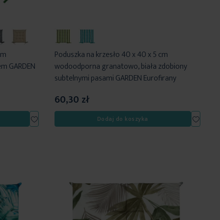
cm
Poduszka na krzesło 40 x 40 x 5 cm
iem GARDEN
wodoodporna granatowo, biała zdobiony
subtelnymi pasami GARDEN Eurofirany
60,30 zł
Dodaj
Dodaj
Dodaj do koszyka
do
do
listy
listy
życzeń
życzeń