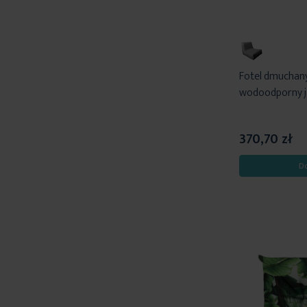
Fotel dmuchan
wodoodporny j
370,70 zł
D