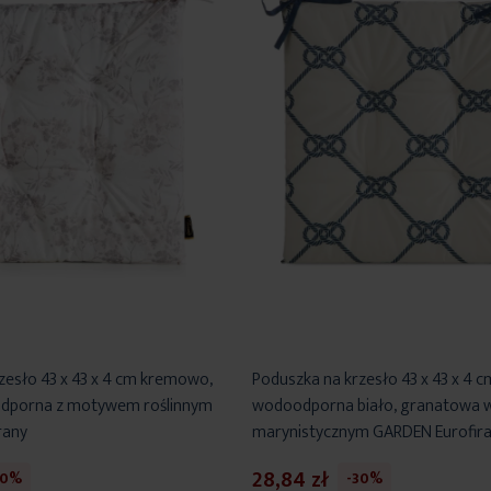
zesło 43 x 43 x 4 cm kremowo,
Poduszka na krzesło 43 x 43 x 4 c
dporna z motywem roślinnym
wodoodporna biało, granatowa w
rany
marynistycznym GARDEN Eurofir
28,84 zł
30%
-30%