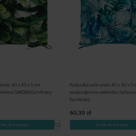
zesło 40 x 40 x 5 cm
Poduszka na krzesło 40 x 40 x 5 
ielona GARDEN Eurofirany
wodoodporna niebiesko, turkus
Eurofirany
60,30 zł
Dodaj
odaj do koszyka
Dodaj do koszyka
do
listy