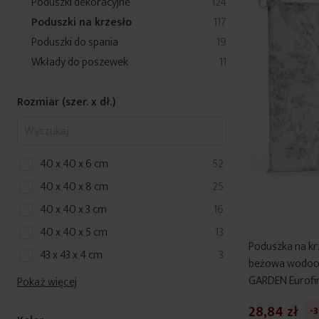
produkty
Poduszki dekoracyjne
124
produkty
Poduszki na krzesło
117
produkty
Poduszki do spania
19
produkty
Wkłady do poszewek
11
Rozmiar (szer. x dł.)
produkty
40 x 40 x 6 cm
52
produkty
40 x 40 x 8 cm
25
produkty
40 x 40 x 3 cm
16
produkty
40 x 40 x 5 cm
13
Poduszka na kr
produkty
43 x 43 x 4 cm
3
beżowa wodoo
GARDEN Eurofi
Pokaż więcej
28,84 zł
-