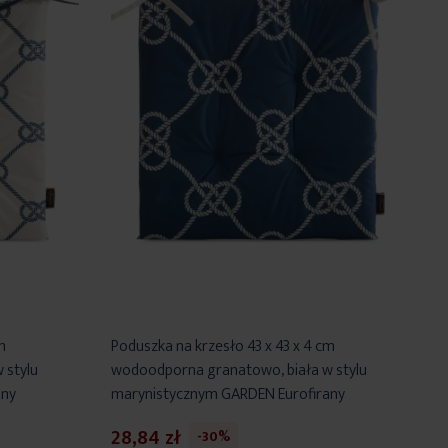
m
Poduszka na krzesło 43 x 43 x 4 cm
 stylu
wodoodporna granatowo, biała w stylu
any
marynistycznym GARDEN Eurofirany
28,84 zł
-30%