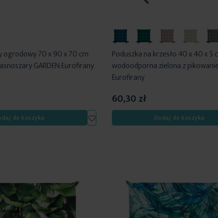
y ogrodowy 70 x 90 x 70 cm
Poduszka na krzesło 40 x 40 x 5 
asnoszary GARDEN Eurofirany
wodoodporna zielona z pikowan
Eurofirany
60,30 zł
Dodaj
odaj do koszyka
Dodaj do koszyka
do
listy
życzeń