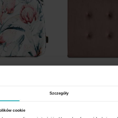
zesło 38 x 40 x 4 cm
Poduszka na krzesło 40 x 40 x 3 
ało, niebieska zdobione
welwetowa ciemnoróżowa z oz
Szczegóły
rem GARDEN Eurofirany
pikowaniem i praktycznymi trocz
Eurofirany
 plików cookie
27,85 zł
30%
-30%