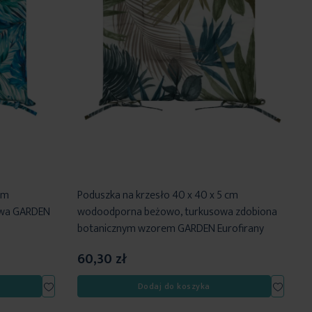
cm
Poduszka na krzesło 40 x 40 x 5 cm
owa GARDEN
wodoodporna beżowo, turkusowa zdobiona
botanicznym wzorem GARDEN Eurofirany
60,30 zł
Dodaj
Dodaj
Dodaj do koszyka
do
do
listy
listy