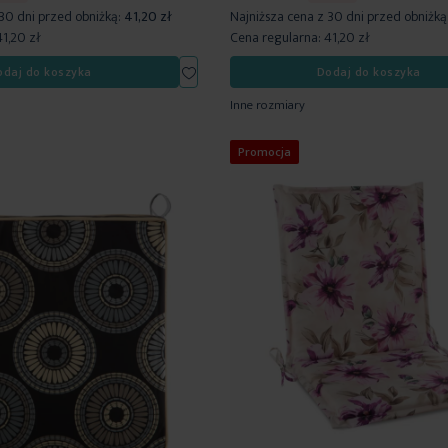
 30 dni przed obniżką:
41,20 zł
Najniższa cena z 30 dni przed obniżką
41,20 zł
Cena regularna:
41,20 zł
Dodaj
odaj do koszyka
Dodaj do koszyka
do
Inne rozmiary
listy
życzeń
Promocja