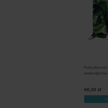
Poduszka na kr
wodoodporna z
60,30 zł
D