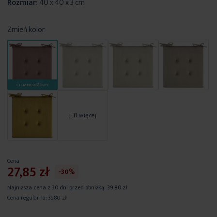
Rozmiar:
40 x 40 x 3 cm
Zmień kolor
CIEMNORÓŻOWY
+11 więcej
Cena
27,85 zł
-30%
Najniższa cena z 30 dni przed obniżką:
39,80 zł
Cena regularna:
39,80 zł