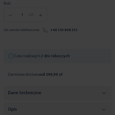
Ilość
-
+
szt.
lub zamów telefonicznie:
+48 510 808 355
Czas realizacji
1-2 dni roboczych
Darmowa dostawa
od 299,99 zł
Dane techniczne
Opis
Więcej
SKU
463987
informacji