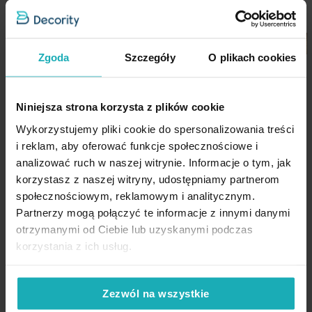
Zgoda
Szczegóły
O plikach cookies
Poszewka na poduszkę 60x60
cm welwetowa o delikatnym
połysku z ozdobną lamówką
Niniejsza strona korzysta z plików cookie
ciemnoróżowa GAJA 2
Wykorzystujemy pliki cookie do spersonalizowania treści
Eurofirany
i reklam, aby oferować funkcje społecznościowe i
30,10 zł
analizować ruch w naszej witrynie. Informacje o tym, jak
-30%
korzystasz z naszej witryny, udostępniamy partnerom
Najniższa cena z 30 dni przed
społecznościowym, reklamowym i analitycznym.
obniżką:
43,00 zł
Cena regularna:
43,00 zł
Partnerzy mogą połączyć te informacje z innymi danymi
otrzymanymi od Ciebie lub uzyskanymi podczas
Dodaj do listy życzeń
Dodaj do koszyka
korzystania z ich usług.
High-contrast mode
Zezwól na wszystkie