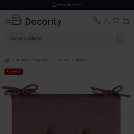
Zwrot
do 14 dni
Poszewki na poduszki
Poduszki na krzesło
Promocja
Przejdź
na
koniec
galerii