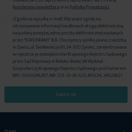
Oświadczam, że zapoznałem/zapoznałam się z treścią
Regulaminu newslettera
oraz
Polityką Prywatności
.
(Zgoda na wysyłkę e-mail) Wyrażam zgodę na
otrzymywanie informacji handlowych drogą elektroniczną
na podany powyżej adres poczty elektronicznej wysłanych
przez "EUROFIRANY” B.B. Choczyńscy spółka jawna z siedzibą
w Żywcu, ul. Sienkiewicza 81, 34-300 Żywiec, zarejestrowana
w rejestrze przedsiębiorców Krajowego Rejestru Sądowego
przez Sąd Rejonowy w Bielsku-Białej VIII Wydział
Gospodarczy Krajowego Rejestru Sądowego pod numerem
KRS: 0000246287, NIP: 553-23-36-625, REGON: 24023827.
Zapisz się
O nas