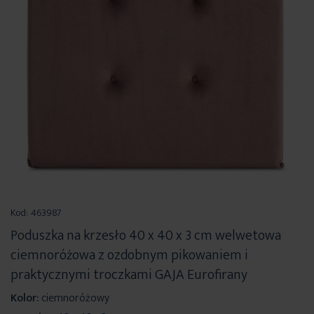
Przejdź
na
Kod:
463987
początek
Poduszka na krzesło 40 x 40 x 3 cm welwetowa
galerii
ciemnoróżowa z ozdobnym pikowaniem i
praktycznymi troczkami GAJA Eurofirany
Kolor:
ciemnoróżowy