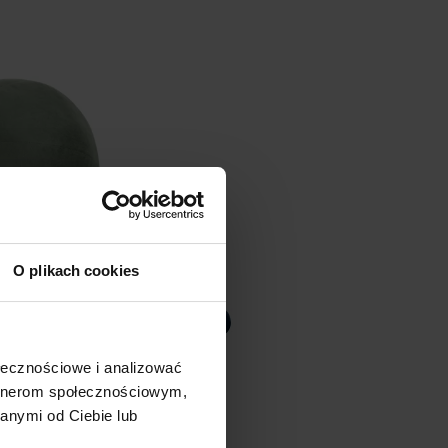
O plikach cookies
oracyjna w
ołecznościowe i analizować
ednica 24 cm
artnerom społecznościowym,
iwkowa GAJA
anymi od Ciebie lub