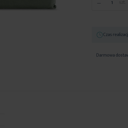
-
szt.
Czas realizac
Darmowa dosta