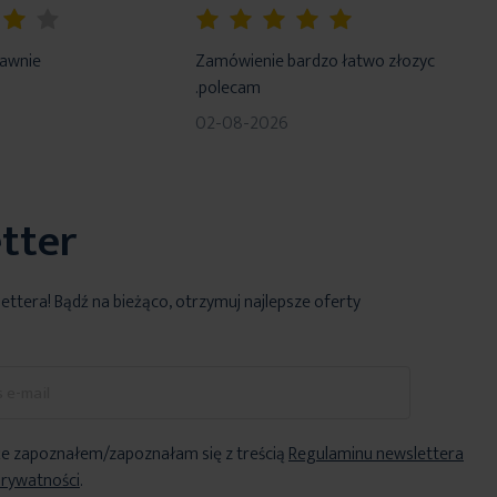
100%
rawnie
Zamówienie bardzo łatwo złozyc
.polecam
02-08-2026
tter
lettera! Bądź na bieżąco, otrzymuj najlepsze oferty
e zapoznałem/zapoznałam się z treścią
Regulaminu newslettera
Prywatności
.