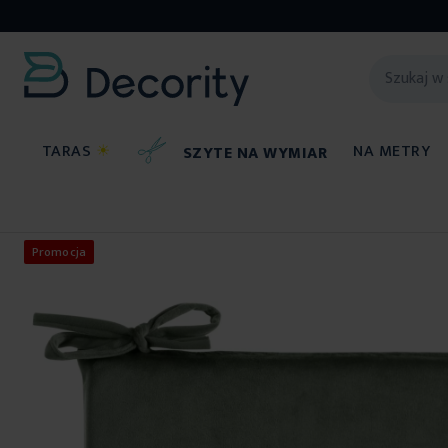
TARAS
☀
NA METRY
SZYTE NA WYMIAR
Poszewki na poduszki
Poduszki na krzesło
Promocja
Przejdź
na
koniec
galerii