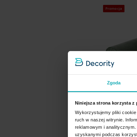
Promocja
Zgoda
Niniejsza strona korzysta z
Poduszka dekora
Wykorzystujemy pliki cookie 
45 x 15 cm welw
ruch w naszej witrynie. Inf
oliwkowa zdobio
reklamowym i analitycznym. 
kontrastującą l
uzyskanymi podczas korzysta