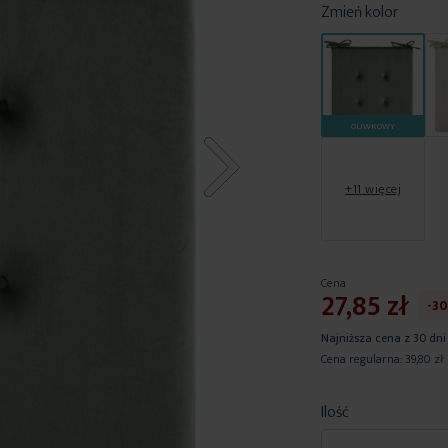
Zmień kolor
OLIWKOWY
+11 więcej
Cena
27,85 zł
-3
Najniższa cena z 30 dni
Cena regularna:
39,80 zł
Ilość