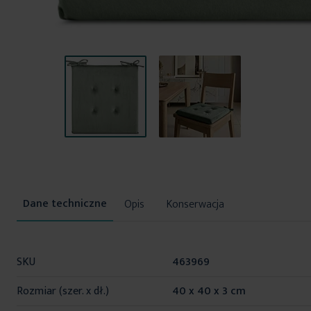
Przejdź
na
początek
galerii
Opis
Konserwacja
Więcej
SKU
463969
informacji
Rozmiar (szer. x dł.)
40 x 40 x 3 cm