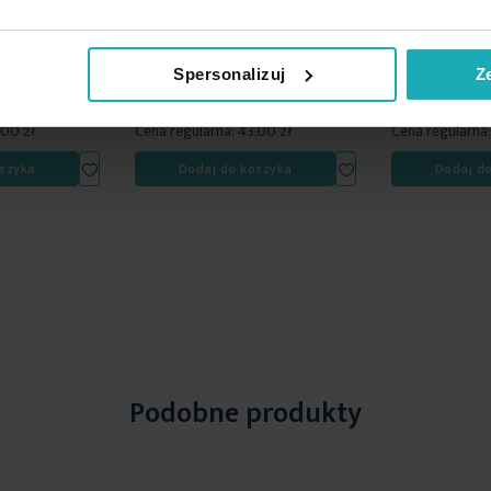
30,10 zł
36,47 zł
%
-30%
Spersonalizuj
Z
0 dni przed
Najniższa cena z 30 dni przed
Najniższa cena 
obniżką:
43,00 zł
obniżką:
52,10 z
,00 zł
Cena regularna:
43,00 zł
Cena regularna:
Dodaj
Dodaj
szyka
Dodaj do koszyka
Dodaj d
do
do
listy
listy
życzeń
życzeń
Podobne produkty