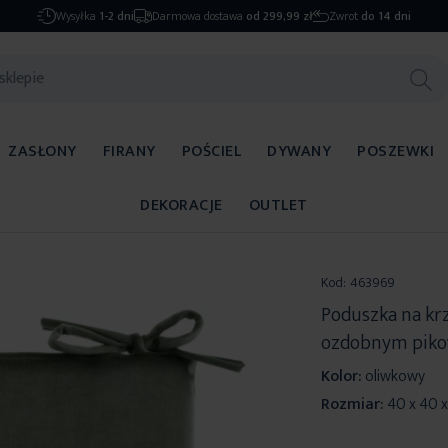
Wysyłka
1-2 dni
Darmowa dostawa
od 299,99 zł
Zwrot
do 14 dni
ZASŁONY
FIRANY
POŚCIEL
DYWANY
POSZEWKI
DEKORACJE
OUTLET
Kod:
463969
Poduszka na kr
ozdobnym pikow
Kolor:
oliwkowy
Rozmiar:
40 x 40 x