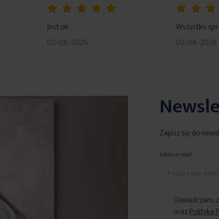
100%
80%
Jest ok
Wszystko sp
02-08-2026
02-08-2026
Newsle
Zapisz się do news
Adres e-mail
Oświadczam, ż
oraz
Polityką 