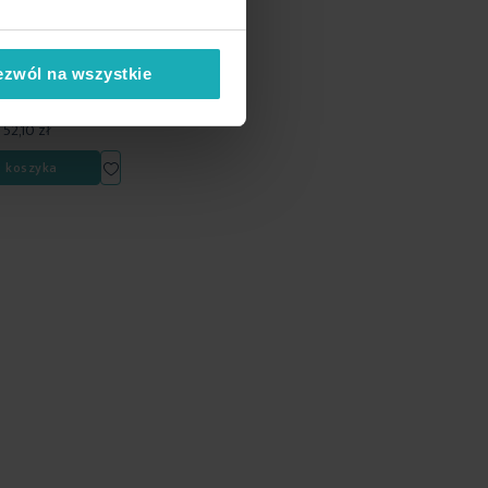
-30%
ezwól na wszystkie
z 30 dni przed
ł
52,10 zł
Dodaj
o koszyka
do
listy
życzeń