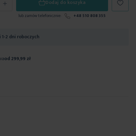
+
Dodaj do koszyka
lub zamów telefonicznie:
+48 510 808 355
ji
1-2 dni roboczych
wa
od 299,99 zł