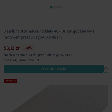
Bieżnik na stół naturalno, biały 40x100 cm gobelinowy z
motywem przebiśniegów Eurofirany
53,13 zł
-30%
Najniższa cena z 30 dni przed obniżką:
75,90 zł
Cena regularna:
75,90 zł
Dod
Dodaj do koszyka
Promocja