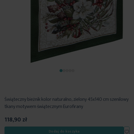
Świąteczny bieżnik kolor naturalno, zielony 45x140 cm szenilowy
tkany motywem świątecznym Eurofirany
118,90 zł
Dod
Dodaj do koszyka