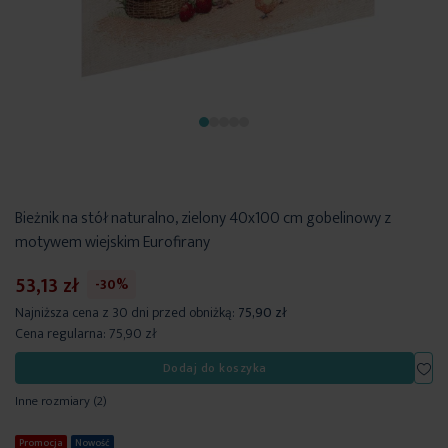
Bieżnik na stół naturalno, zielony 40x100 cm gobelinowy z
motywem wiejskim Eurofirany
53,13 zł
-30%
Najniższa cena z 30 dni przed obniżką:
75,90 zł
Cena regularna:
75,90 zł
Dod
Dodaj do koszyka
Inne rozmiary
(2)
Promocja
Nowość