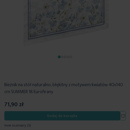
Bieżnik na stół naturalno, błękitny z motywem kwiatów 40x140
cm SUMMER 18 Eurofirany
71,90 zł
Dod
Dodaj do koszyka
Inne rozmiary
(3)