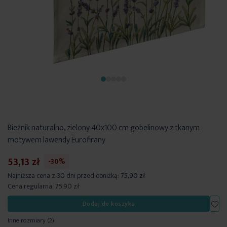
Bieżnik naturalno, zielony 40x100 cm gobelinowy z tkanym
motywem lawendy Eurofirany
53,13 zł
-30%
Najniższa cena z 30 dni przed obniżką:
75,90 zł
Cena regularna:
75,90 zł
Dod
Dodaj do koszyka
Inne rozmiary
(2)