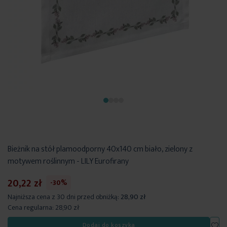
Bieżnik na stół plamoodporny 40x140 cm biało, zielony z
motywem roślinnym - LILY Eurofirany
20,22 zł
-30%
Najniższa cena z 30 dni przed obniżką:
28,90 zł
Cena regularna:
28,90 zł
Dod
Dodaj do koszyka