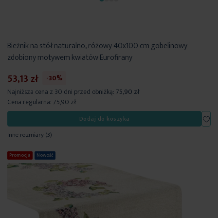
Bieżnik na stół naturalno, różowy 40x100 cm gobelinowy
zdobiony motywem kwiatów Eurofirany
53,13 zł
-30%
Najniższa cena z 30 dni przed obniżką:
75,90 zł
Cena regularna:
75,90 zł
Dod
Dodaj do koszyka
Inne rozmiary
(3)
Promocja
Nowość