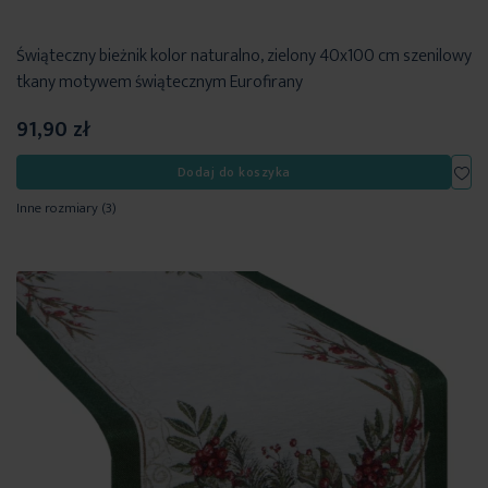
Świąteczny bieżnik kolor naturalno, zielony 40x100 cm szenilowy
tkany motywem świątecznym Eurofirany
91,90 zł
Dod
Dodaj do koszyka
Inne rozmiary
(3)