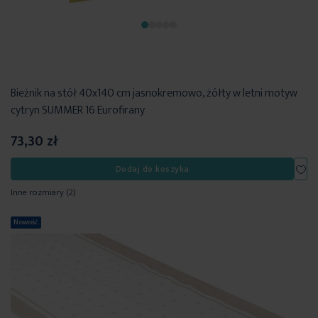
Bieżnik na stół 40x140 cm jasnokremowo, żółty w letni motyw
cytryn SUMMER 16 Eurofirany
73,30 zł
Dod
Dodaj do koszyka
Inne rozmiary
(2)
Nowość