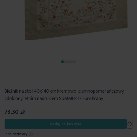
Bieżnik na stół 40x140 cm kremowo, ciemnopomarańczowy
zdobiony letnim nadrukiem SUMMER 17 Eurofirany
73,30 zł
Dod
Dodaj do koszyka
Inne rozmiary
(2)