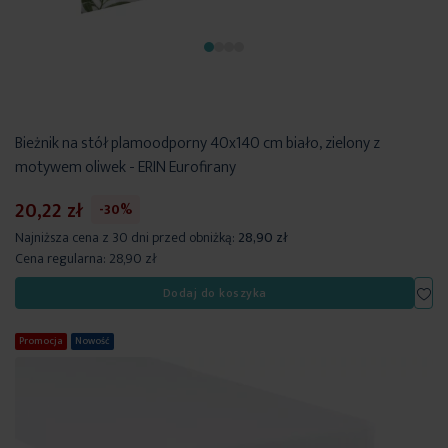
Bieżnik na stół plamoodporny 40x140 cm biało, zielony z
motywem oliwek - ERIN Eurofirany
20,22 zł
-30%
Najniższa cena z 30 dni przed obniżką:
28,90 zł
Cena regularna:
28,90 zł
Dod
Dodaj do koszyka
Promocja
Nowość