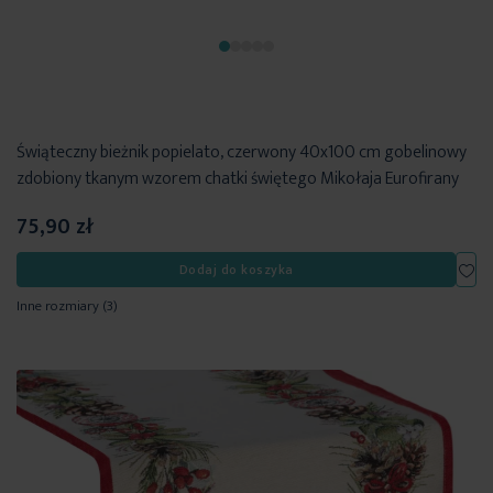
Świąteczny bieżnik popielato, czerwony 40x100 cm gobelinowy
zdobiony tkanym wzorem chatki świętego Mikołaja Eurofirany
75,90 zł
Dod
Dodaj do koszyka
Inne rozmiary
(3)