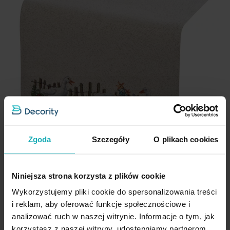
Zgoda
Szczegóły
O plikach cookies
Niniejsza strona korzysta z plików cookie
Wykorzystujemy pliki cookie do spersonalizowania treści
i reklam, aby oferować funkcje społecznościowe i
Bieżnik na stół naturalny 40x100 cm gobelinowy z motywem
analizować ruch w naszej witrynie. Informacje o tym, jak
Gęsi Eurofirany
korzystasz z naszej witryny, udostępniamy partnerom