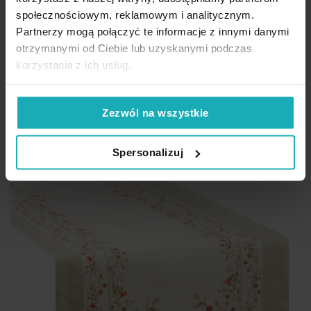
społecznościowym, reklamowym i analitycznym.
53,13 zł
-30%
Partnerzy mogą połączyć te informacje z innymi danymi
Najniższa cena z 30 dni przed obniżką:
75,90 zł
otrzymanymi od Ciebie lub uzyskanymi podczas
Cena regularna:
75,90 zł
korzystania z ich usług.
Dod
Dodaj do koszyka
Inne rozmiary
(2)
Zezwól na wszystkie
Nowość
Spersonalizuj