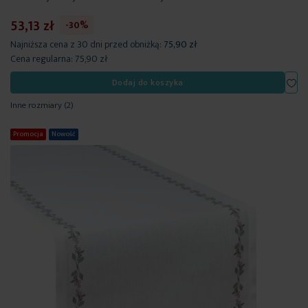
53,13 zł
-30%
Najniższa cena z 30 dni przed obniżką:
75,90 zł
Cena regularna:
75,90 zł
Dod
Dodaj do koszyka
Inne rozmiary
(2)
Promocja
Nowość