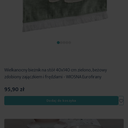
Wielkanocny bieżnik na stół 40x140 cm zielono, beżowy
zdobiony zajączkiem i frędzlami - WIOSNA Eurofirany
95,90 zł
Dod
Dodaj do koszyka