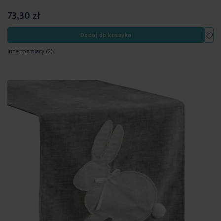
73,30 zł
Dod
Dodaj do koszyka
Inne rozmiary
(2)