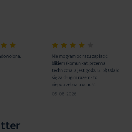
80%
adowolona.
Nie mogłam od razu zapłacić
blikiem (komunikat: przerwa
techniczna, a jest godz. 13.15!) Udało
się za drugim razem- to
niepotrzebna trudność.
05-08-2026
tter