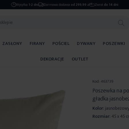
Wysyłka
1-2 dni
Darmowa dostawa
od 299,99 zł
Zwrot
do 14 dni
ZASŁONY
FIRANY
POŚCIEL
DYWANY
POSZEWKI
DEKORACJE
OUTLET
Kod:
463739
Poszewka na p
gładka jasnobe
Kolor:
jasnobeżow
Rozmiar:
45 x 45 