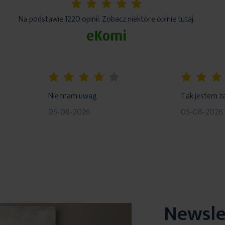
5%
Na podstawie 1220 opinii. Zobacz niektóre opinie tutaj.
80%
100%
Nie mam uwag
Tak jestem z
05-08-2026
05-08-2026
Newsle