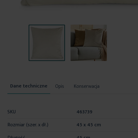
Przejdź
na
początek
Opis
Konserwacja
galerii
Więcej
SKU
463739
informacji
Rozmiar (szer. x dł.)
45 x 45 cm
Długość
45 cm