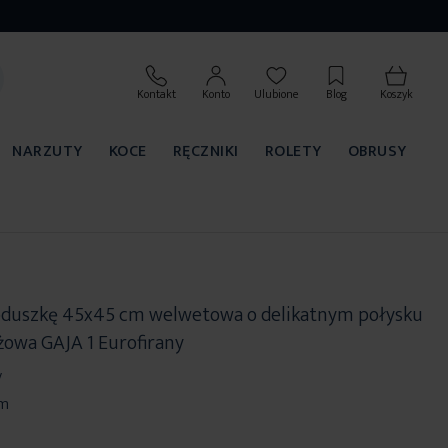
Kontakt
Konto
Ulubione
Blog
Koszyk
NARZUTY
KOCE
RĘCZNIKI
ROLETY
OBRUSY
oduszkę 45x45 cm welwetowa o delikatnym połysku
żowa GAJA 1 Eurofirany
y
cm