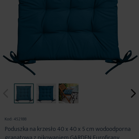
Przejdź
na
Kod:
452188
początek
Poduszka na krzesło 40 x 40 x 5 cm wodoodporna
galerii
granatowa z pikowaniem GARDEN Eurofirany