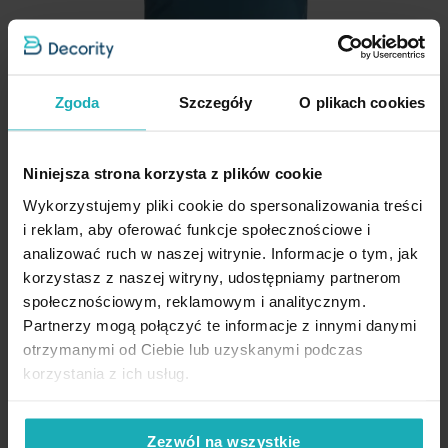
przesuwaniu się nawet podczas intensywnego użytkowania.
Nie suszyć w suszarce bębnowej
Ozdobne pikowanie
: Stylowe pikowanie dodaje elegancji i
klasycznego wyglądu, a jednocześnie zapewnia dodatkową
wygodę i miękkość siedziska.
Nie prasować
Zgoda
Szczegóły
O plikach cookies
Uniwersalny rozmiar
: Pasuje do większości standardowych
krzeseł, co sprawia, że jest wszechstronnym dodatkiem do
każdego wnętrza.
Niniejsza strona korzysta z plików cookie
Łatwe czyszczenie
: Tkanina, którą można łatwo przetrzeć
Poszewka na poduszkę 45x45
wilgotną szmatką, co pozwala na szybkie i bezproblemowe
Wykorzystujemy pliki cookie do spersonalizowania treści
usuwanie zabrudzeń.
cm z gładkiej tkaniny
i reklam, aby oferować funkcje społecznościowe i
wodoodpornej do ogrodu i na
analizować ruch w naszej witrynie. Informacje o tym, jak
Dane techniczne:
taras granatowa GARDEN 5
korzystasz z naszej witryny, udostępniamy partnerom
Eurofirany
długość: 40 cm
społecznościowym, reklamowym i analitycznym.
szerokość: 40 cm
Partnerzy mogą połączyć te informacje z innymi danymi
31,40 zł
wysokość: 5 cm
otrzymanymi od Ciebie lub uzyskanymi podczas
skład: 100% poliester
korzystania z ich usług.
Dodaj do listy życzeń
Dodaj do koszyka
długość troczków: 30 cm
gramatura: 150 g/m
2
Zezwól na wszystkie
High-contrast mode