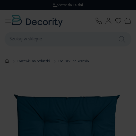
Wysyłka
1-2 dni
Poszewki na poduszki
Poduszki na krzesło
Przejdź
na
koniec
galerii