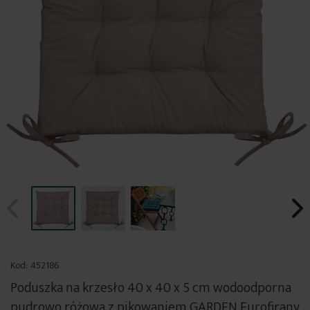
Przejdź
na
Kod:
452186
początek
Poduszka na krzesło 40 x 40 x 5 cm wodoodporna
galerii
pudrowo różowa z pikowaniem GARDEN Eurofirany