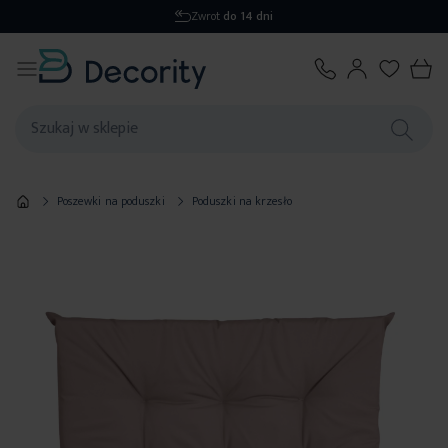
Zwrot
do 14 dni
Poszewki na poduszki
Poduszki na krzesło
Przejdź
na
koniec
galerii