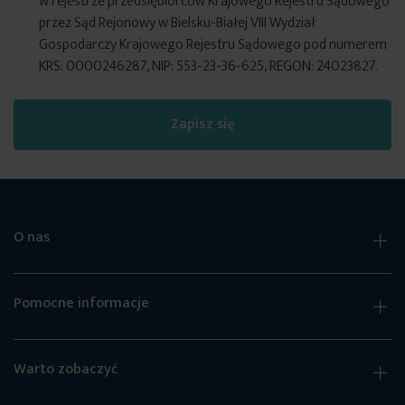
w rejestrze przedsiębiorców Krajowego Rejestru Sądowego
przez Sąd Rejonowy w Bielsku-Białej VIII Wydział
Gospodarczy Krajowego Rejestru Sądowego pod numerem
KRS: 0000246287, NIP: 553-23-36-625, REGON: 24023827.
Zapisz się
O nas
Pomocne informacje
Warto zobaczyć