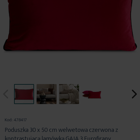
Przejdź
na
Kod:
478417
początek
Poduszka 30 x 50 cm welwetowa czerwona z
galerii
kontrastującą lamówką GAJA 3 Eurofirany