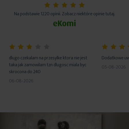
5%
Na podstawie 1220 opinii. Zobacz niektóre opinie tutaj.
60%
100%
dlugo czekalam na przesylke ktora nie jest
Dodatkowe uwa
taka jak zamowilam tzn dlugosc miala byc
05-08-2026
skrocona do 240
06-08-2026