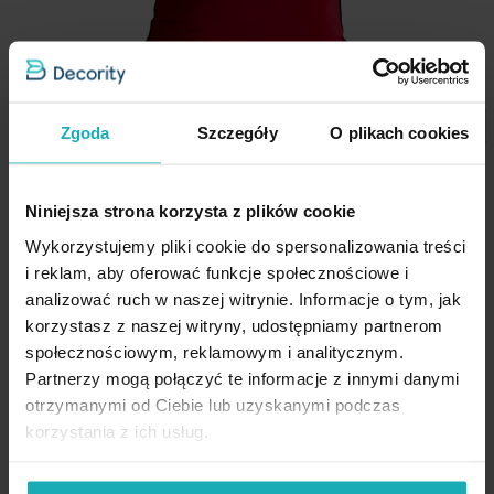
Pobierz instrukcję użytkowania i bezpieczeństwa produktu
szerokość: 50 cm
skład: 100% poliester - welwet
Nie prasować
gramatura: 220 g/m
2
Zgoda
Szczegóły
O plikach cookies
Poszewka na poduszkę 60x60
cm welwetowa o delikatnym
Niniejsza strona korzysta z plików cookie
połysku z ozdobną lamówką
czerwona GAJA 2 Eurofirany
Wykorzystujemy pliki cookie do spersonalizowania treści
i reklam, aby oferować funkcje społecznościowe i
30,10 zł
-30%
analizować ruch w naszej witrynie. Informacje o tym, jak
Najniższa cena z 30 dni przed
korzystasz z naszej witryny, udostępniamy partnerom
obniżką:
43,00 zł
społecznościowym, reklamowym i analitycznym.
Cena regularna:
43,00 zł
Partnerzy mogą połączyć te informacje z innymi danymi
Dodaj do listy życzeń
otrzymanymi od Ciebie lub uzyskanymi podczas
Dodaj do koszyka
korzystania z ich usług.
High-contrast mode