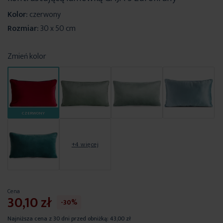
Kolor:
czerwony
Rozmiar:
30 x 50 cm
Zmień kolor
CZERWONY
+4 więcej
Cena
30,10 zł
-30%
Najniższa cena z 30 dni przed obniżką:
43,00 zł