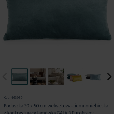
Przejdź
na
Kod:
463939
początek
Poduszka 30 x 50 cm welwetowa ciemnoniebieska
galerii
z kontrastującą lamówką GAJA 3 Eurofirany