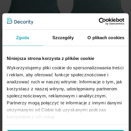
Pobierz instrukcję użytkowania i bezpieczeństwa produktu
szerokość: 50 cm
skład: 100% poliester - welwet
Nie prasować
gramatura: 220 g/m
2
Zgoda
Szczegóły
O plikach cookies
Poszewka na poduszkę 45x45
Poszewka na poduszkę 45x45
cm welwetowa o delikatnym
cm welwetowa o delikatnym
połysku gładka
połysku z ozdobną lamówką
Niniejsza strona korzysta z plików cookie
ciemnoniebieska GAJA 1
niebieska GAJA 2 Eurofirany
Wykorzystujemy pliki cookie do spersonalizowania treści
Eurofirany
i reklam, aby oferować funkcje społecznościowe i
analizować ruch w naszej witrynie. Informacje o tym, jak
15,74 zł
17,36 zł
-30%
-30%
korzystasz z naszej witryny, udostępniamy partnerom
Najniższa cena z 30 dni przed
Najniższa cena z 30 dni przed
społecznościowym, reklamowym i analitycznym.
obniżką:
22,50 zł
obniżką:
24,80 zł
Partnerzy mogą połączyć te informacje z innymi danymi
Cena regularna:
22,50 zł
Cena regularna:
24,80 zł
otrzymanymi od Ciebie lub uzyskanymi podczas
Dodaj do listy życzeń
Dodaj do listy życzeń
Dod
Dodaj do koszyka
Dodaj do koszyka
korzystania z ich usług.