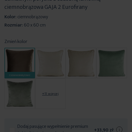
ciemnobrązowa GAJA 2 Eurofirany
Kolor:
ciemnobrązowy
Rozmiar:
60 x 60 cm
Zmień kolor
CIEMNOBRĄZOWY
+11 więcej
Dodaj pasujące wypełnienie premium
+
33,90 zł