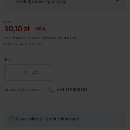
(wkład) i stwórz poduszkę
Cena
30,10 zł
-30%
Najniższa cena z 30 dni przed obniżką:
43,00 zł
Cena regularna:
43,00 zł
Ilość
-
+
szt.
lub zamów telefonicznie:
+48 510 808 355
Czas realizacji
1-2 dni roboczych