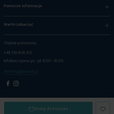
Pomocne informacje
Warto zobaczyć
Chętnie pomożemy
+48 510 808 355
Infolinia czynna: pn - pt: 8:00 - 16:00
decority@decority.pl
Dodaj do koszyka
© 2026 Decority. Wszystkie prawa zastrzeżone.