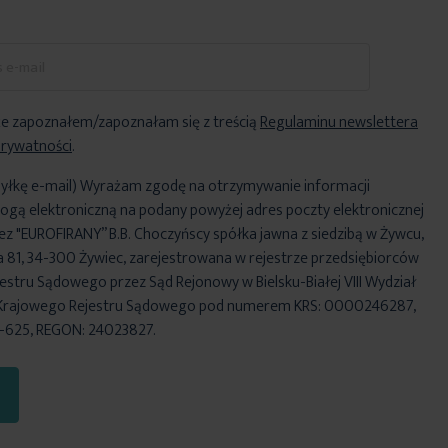
e zapoznałem/zapoznałam się z treścią
Regulaminu newslettera
Prywatności
.
yłkę e-mail) Wyrażam zgodę na otrzymywanie informacji
ogą elektroniczną na podany powyżej adres poczty elektronicznej
ez "EUROFIRANY” B.B. Choczyńscy spółka jawna z siedzibą w Żywcu,
za 81, 34-300 Żywiec, zarejestrowana w rejestrze przedsiębiorców
stru Sądowego przez Sąd Rejonowy w Bielsku-Białej VIII Wydział
Krajowego Rejestru Sądowego pod numerem KRS: 0000246287,
6-625, REGON: 24023827.