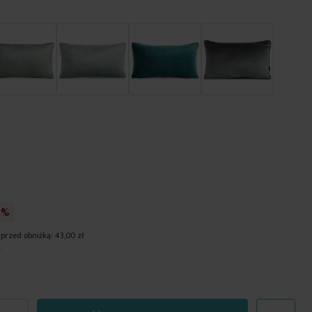
0%
 przed obniżką:
43,00 zł
ł