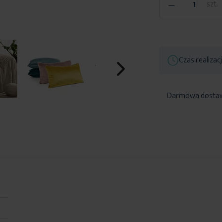
-
szt.
Czas realizac
Darmowa dosta