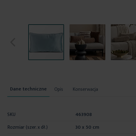
Przejdź
na
początek
galerii
Opis
Konserwacja
Więcej
SKU
463908
informacji
Rozmiar (szer. x dł.)
30 x 50 cm