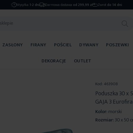
Wysyłka
1-2 dni
Darmowa dostawa
od 299,99 zł
Zwrot
do 14 dni
ZASŁONY
FIRANY
POŚCIEL
DYWANY
POSZEWKI
DEKORACJE
OUTLET
Kod:
463908
Poduszka 30 x 
GAJA 3 Eurofir
Kolor:
morski
Rozmiar:
30 x 50 