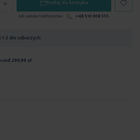
+
Dodaj do koszyka
lub zamów telefonicznie:
+48 510 808 355
ji
1-2 dni roboczych
wa
od 299,99 zł