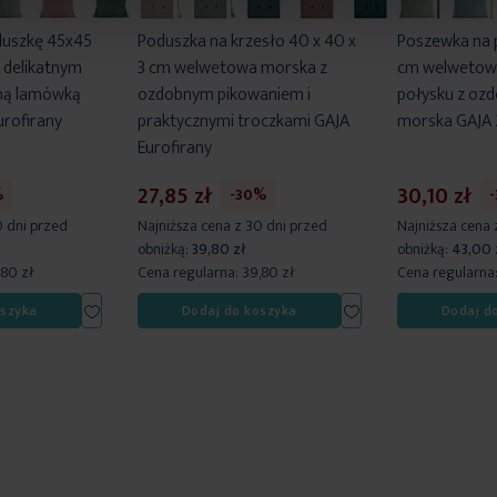
duszkę 45x45
Poduszka na krzesło 40 x 40 x
Poszewka na
 delikatnym
3 cm welwetowa morska z
cm welwetowa
ną lamówką
ozdobnym pikowaniem i
połysku z oz
urofirany
praktycznymi troczkami GAJA
morska GAJA 2
Eurofirany
27,85 zł
30,10 zł
%
-30%
0 dni przed
Najniższa cena z 30 dni przed
Najniższa cena 
obniżką:
39,80 zł
obniżką:
43,00 
,80 zł
Cena regularna:
39,80 zł
Cena regularna
Dodaj
Dodaj
oszyka
Dodaj do koszyka
Dodaj d
do
do
listy
listy
życzeń
życzeń