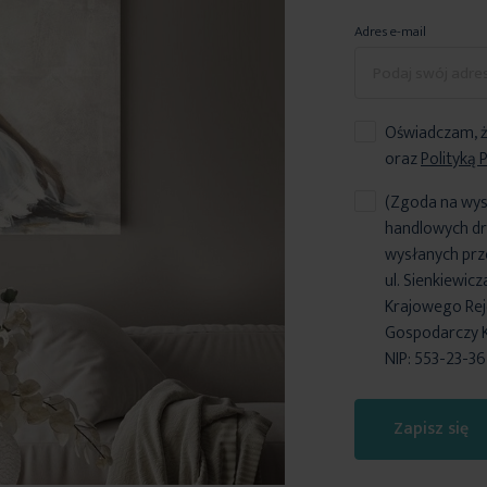
Adres e-mail
Oświadczam, ż
oraz
Polityką 
(Zgoda na wys
handlowych dr
wysłanych prz
ul. Sienkiewic
Krajowego Reje
Gospodarczy 
NIP: 553-23-3
Zapisz się