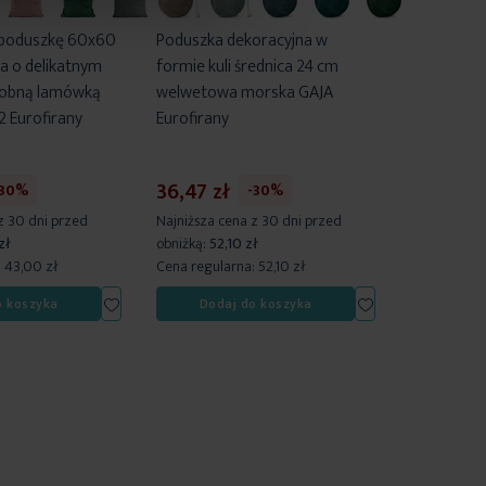
 poduszkę 60x60
Poduszka dekoracyjna w
 o delikatnym
formie kuli średnica 24 cm
dobną lamówką
welwetowa morska GAJA
 Eurofirany
Eurofirany
36,47 zł
-30%
-30%
z 30 dni przed
Najniższa cena z 30 dni przed
zł
obniżką:
52,10 zł
:
43,00 zł
Cena regularna:
52,10 zł
Dodaj
Dodaj
o koszyka
Dodaj do koszyka
do
do
listy
listy
życzeń
życzeń