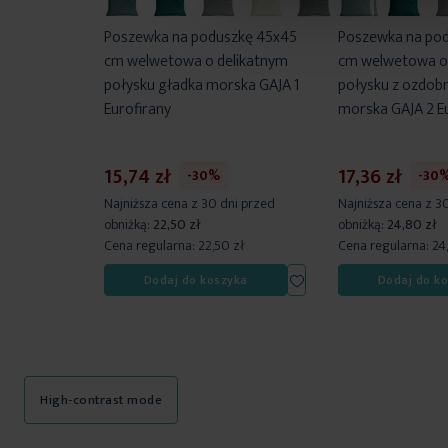
Poszewka na poduszkę 45x45
Poszewka na po
cm welwetowa o delikatnym
cm welwetowa o
połysku gładka morska GAJA 1
połysku z ozdob
Eurofirany
morska GAJA 2 E
15,74 zł
17,36 zł
-30%
-30
Najniższa cena z 30 dni przed
Najniższa cena z 3
obniżką:
22,50 zł
obniżką:
24,80 zł
Cena regularna:
22,50 zł
Cena regularna:
24
Dodaj
Dodaj do koszyka
Dodaj do k
do
listy
życzeń
High-contrast mode