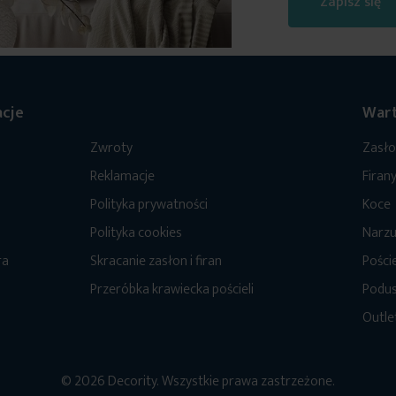
Zapisz się
cje
Wart
Zwroty
Zasł
Reklamacje
Firan
Polityka prywatności
Koce
Polityka cookies
Narzu
ra
Skracanie zasłon i firan
Poście
Przeróbka krawiecka pościeli
Podus
Outle
© 2026 Decority. Wszystkie prawa zastrzeżone.