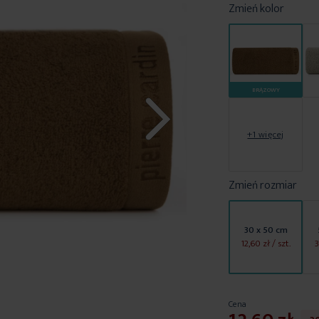
Zmień kolor
BRĄZOWY
+1 więcej
Zmień rozmiar
30 x 50 cm
12,60 zł
/ szt.
3
Cena