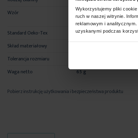
Wykorzystujemy pliki cookie 
Wzór
jednokolorowe, żakardowe 
ruch w naszej witrynie. Inf
bordiurą
reklamowym i analitycznym. 
uzyskanymi podczas korzysta
Standard Oeko-Tex
tak
Skład materiałowy
100% bawełna
Tolerancja rozmiaru
3%
Waga netto
65 g
Pobierz instrukcję użytkowania i bezpieczeństwa produktu