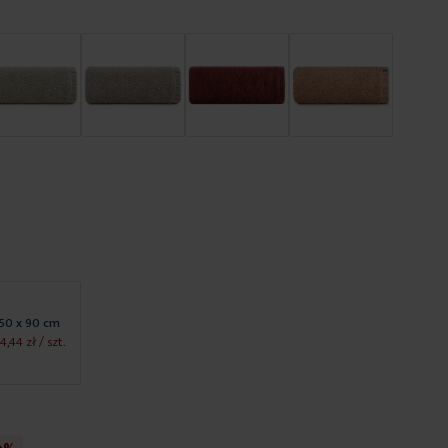
50 x 90 cm
4,44 zł
/ szt.