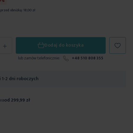
0%
 przed obniżką:
18,00 zł
+
Dodaj do koszyka
lub zamów telefonicznie:
+48 510 808 355
ji
1-2 dni roboczych
wa
od 299,99 zł