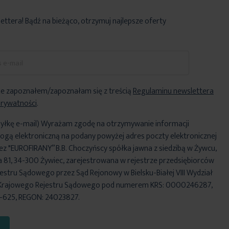
lettera! Bądź na bieżąco, otrzymuj najlepsze oferty
e zapoznałem/zapoznałam się z treścią
Regulaminu newslettera
Prywatności
.
yłkę e-mail) Wyrażam zgodę na otrzymywanie informacji
ogą elektroniczną na podany powyżej adres poczty elektronicznej
ez "EUROFIRANY” B.B. Choczyńscy spółka jawna z siedzibą w Żywcu,
za 81, 34-300 Żywiec, zarejestrowana w rejestrze przedsiębiorców
stru Sądowego przez Sąd Rejonowy w Bielsku-Białej VIII Wydział
Krajowego Rejestru Sądowego pod numerem KRS: 0000246287,
6-625, REGON: 24023827.