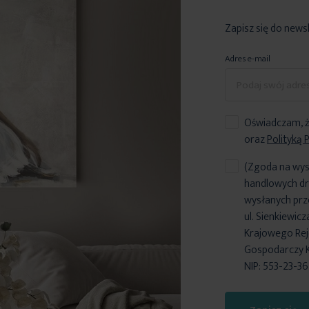
Zapisz się do news
Adres e-mail
Oświadczam, ż
oraz
Polityką 
(Zgoda na wys
handlowych dr
wysłanych prz
ul. Sienkiewic
Krajowego Reje
Gospodarczy 
NIP: 553-23-3