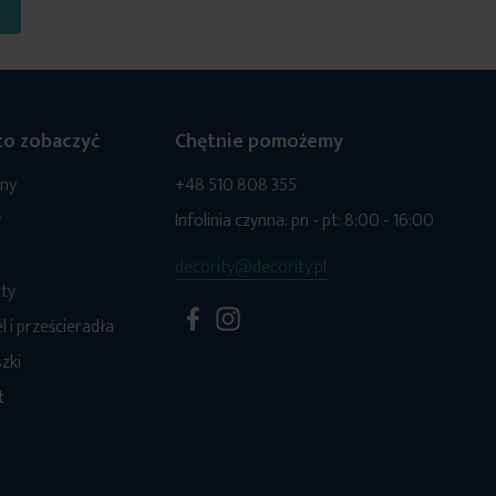
o zobaczyć
Chętnie pomożemy
ony
+48 510 808 355
y
Infolinia czynna: pn - pt: 8:00 - 16:00
decority@decority.pl
ty
l i prześcieradła
zki
t