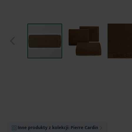
Przejdź
na
początek
galerii
Inne produkty z kolekcji:
Pierre Cardin