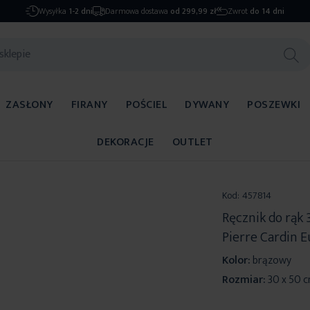
Wysyłka
1-2 dni
Darmowa dostawa
od 299,99 zł
Zwrot
do 14 dni
ZASŁONY
FIRANY
POŚCIEL
DYWANY
POSZEWKI
DEKORACJE
OUTLET
Kod:
457814
Ręcznik do rąk
Pierre Cardin E
Kolor:
brązowy
Rozmiar:
30 x 50 