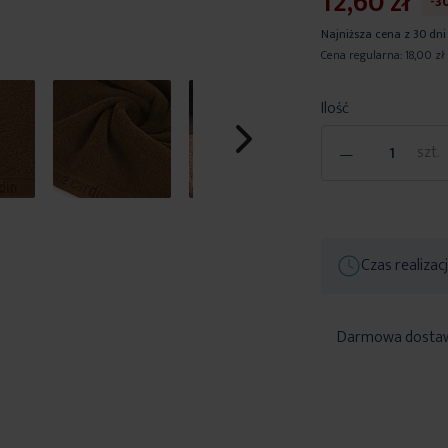
12,60 zł
-3
Najniższa cena z 30 dni
Cena regularna:
18,00 zł
Ilość
-
szt.
Czas realizac
Darmowa dosta