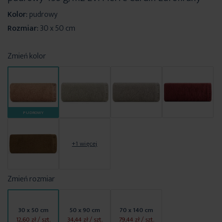
Kolor:
pudrowy
Rozmiar:
30 x 50 cm
Zmień kolor
PUDROWY
+1 więcej
Zmień rozmiar
30 x 50 cm
50 x 90 cm
70 x 140 cm
12,60 zł
/ szt.
34,44 zł
/ szt.
79,44 zł
/ szt.