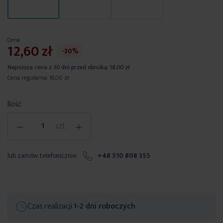
Cena
12,60 zł
-30%
Najniższa cena z 30 dni przed obniżką:
18,00 zł
Cena regularna:
18,00 zł
Ilość
-
+
szt.
lub zamów telefonicznie:
+48 510 808 355
Czas realizacji
1-2 dni roboczych