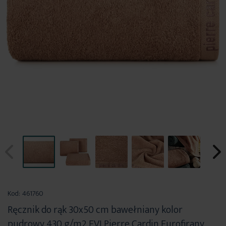
Przejdź
na
Kod:
461760
początek
Ręcznik do rąk 30x50 cm bawełniany kolor
galerii
pudrowy 430 g/m2 EVI Pierre Cardin Eurofirany