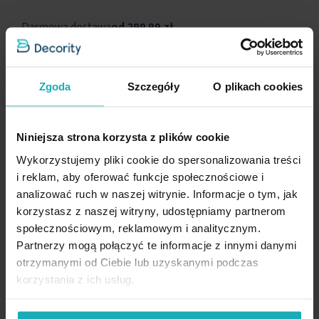
Darmowa dostawa
od 299,99 zł
Zgoda
Szczegóły
O plikach cookies
Inne produkty z kolekcji:
Pierre Cardin
Niniejsza strona korzysta z plików cookie
Wykorzystujemy pliki cookie do spersonalizowania treści
Dane techniczne
i reklam, aby oferować funkcje społecznościowe i
analizować ruch w naszej witrynie. Informacje o tym, jak
Opis
Więcej
korzystasz z naszej witryny, udostępniamy partnerom
SKU
461760
informacji
społecznościowym, reklamowym i analitycznym.
Rozmiar (szer. x dł.)
30 x 50 cm
Partnerzy mogą połączyć te informacje z innymi danymi
Konserwacja
Ręcznik z ekskluzywnej kolekcji Pierre Cardin
to elegancki i
otrzymanymi od Ciebie lub uzyskanymi podczas
funkcjonalny dodatek do Twojej łazienki. Wykonany z
Szerokość
30 cm
korzystania z ich usług.
najwyższej
jakości bawełny
, gwarantuje on
miękkość i dużą
Długość
50 cm
wchłanialność.
Na centralnej części ręcznika widnieje
Suszyć w niskiej temperaturze
High-contrast mode
subtelne,
logo Pierre Cardin,
co dodaje mu nuty luksusu i