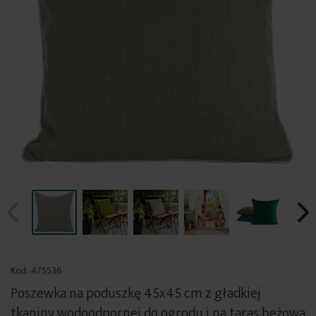
Przejdź
na
Kod:
475536
początek
Poszewka na poduszkę 45x45 cm z gładkiej
galerii
tkaniny wodoodpornej do ogrodu i na taras beżowa