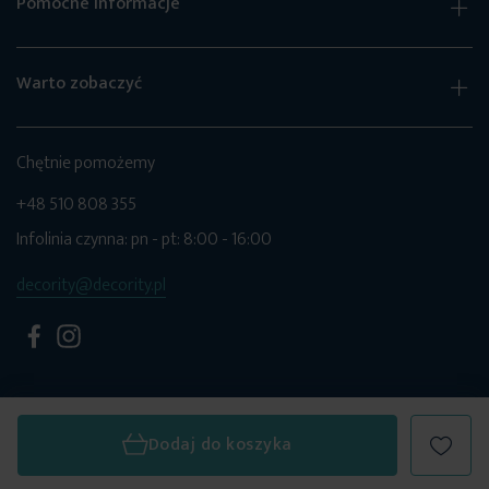
Pomocne informacje
Warto zobaczyć
Chętnie pomożemy
+48 510 808 355
Infolinia czynna: pn - pt: 8:00 - 16:00
decority@decority.pl
Dodaj do koszyka
© 2026 Decority. Wszystkie prawa zastrzeżone.