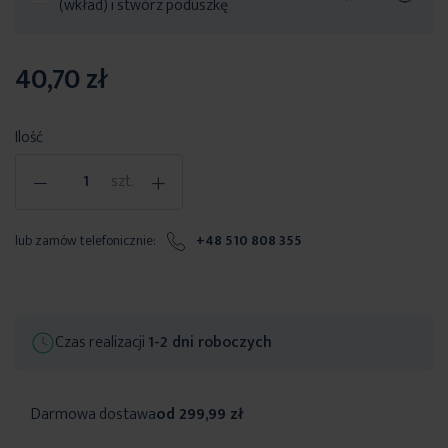
(wkład) i stwórz poduszkę
40,70 zł
Ilość
-
+
szt.
lub zamów telefonicznie:
+48 510 808 355
Czas realizacji
1-2 dni roboczych
Darmowa dostawa
od 299,99 zł