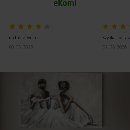
Konserwacja: prać w temp. 30st, nie wybielać, nie czyścić
chemicznie, nie suszyć w suszarce, prasować w temp. 110 st.
80%
100%
no tak srednio
Szybka dosta
03-08-2026
02-08-2026