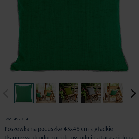
Przejdź
na
Kod:
452094
początek
Poszewka na poduszkę 45x45 cm z gładkiej
galerii
tkaniny wodoodpornej do ogrodu i na taras zielona