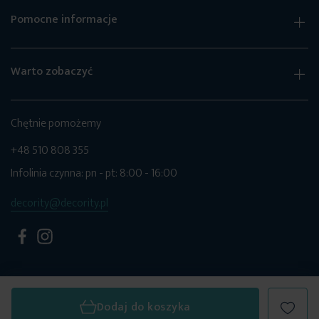
Pomocne informacje
Warto zobaczyć
Chętnie pomożemy
+48 510 808 355
Infolinia czynna: pn - pt: 8:00 - 16:00
decority@decority.pl
Dodaj do koszyka
© 2026 Decority. Wszystkie prawa zastrzeżone.