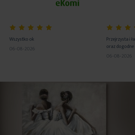
Konserwacja: prać w temp. 30st, nie wybielać, nie czyścić
chemicznie, nie suszyć w suszarce, prasować w temp. 110 st.
100%
100%
Wszystko ok
Przejrzysta i 
oraz dogodne 
06-08-2026
06-08-2026