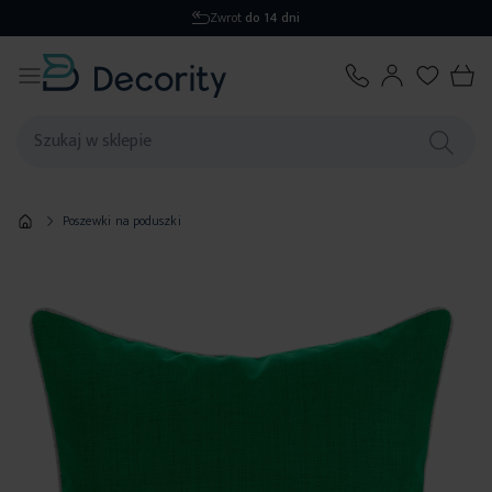
Wysyłka
1-2 dni
Poszewki na poduszki
Przejdź
na
koniec
galerii