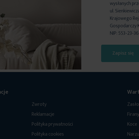
wysłanych prz
ul. Sienkiewic
Krajowego Reje
Gospodarczy 
NIP: 553-23-3
Zapisz się
cje
Wart
Zwroty
Zasł
Reklamacje
Firan
Polityka prywatności
Koce
Polityka cookies
Narzu