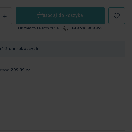
+
Dodaj do koszyka
lub zamów telefonicznie:
+48 510 808 355
ji
1-2 dni roboczych
wa
od 299,99 zł