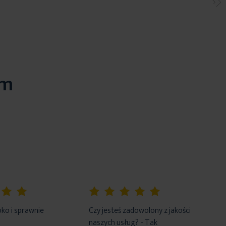
em
100%
ko i sprawnie
Czy jesteś zadowolony z jakości
naszych usług? - Tak