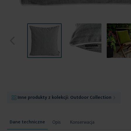
Przejdź
na
początek
galerii
Inne produkty z kolekcji:
Outdoor Collection
Opis
Konserwacja