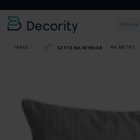
TARAS
☀
NA METRY
SZYTE NA WYMIAR
Poszewki na poduszki
Przejdź
na
koniec
galerii