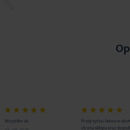
Op
100%
100%
Wszystko ok
Przejrzysta i łatwa w obs
strona sklepu oraz dogo