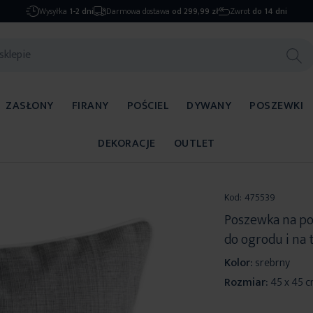
Wysyłka
1-2 dni
Darmowa dostawa
od 299,99 zł
Zwrot
do 14 dni
ZASŁONY
FIRANY
POŚCIEL
DYWANY
POSZEWKI
DEKORACJE
OUTLET
Kod:
475539
Poszewka na po
do ogrodu i na
Kolor:
srebrny
Rozmiar:
45 x 45 