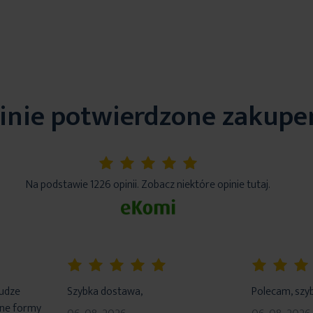
inie potwierdzone zakup
5%
Na podstawie 1226 opinii. Zobacz niektóre opinie tutaj.
100%
100%
łudze
Szybka dostawa,
Polecam, szyb
dne formy