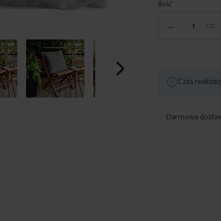
Ilość
-
szt.
Czas realizac
Darmowa dosta