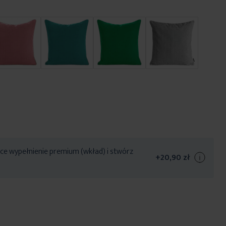
ce wypełnienie premium (wkład) i stwórz
+
20,90 zł