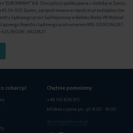
ez "EUROFIRANY” B.B. Choczyńscy spółka jawna z siedzibą w Żywcu,
za 81, 34-300 Żywiec, zarejestrowana w rejestrze przedsiębiorców
stru Sądowego przez Sąd Rejonowy w Bielsku-Białej VIII Wydział
Krajowego Rejestru Sądowego pod numerem KRS: 0000246287,
6-625, REGON: 24023827.
o zobaczyć
Chętnie pomożemy
ony
+48 510 808 355
y
Infolinia czynna: pn - pt: 8:00 - 16:00
decority@decority.pl
ty