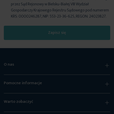
przez Sąd Rejonowy w Bielsku-Białej VIII Wydział
Gospodarczy Krajowego Rejestru Sądowego pod numerem
KRS: 0000246287, NIP: 553-23-36-625, REGON: 24023827.
Zapisz się
O nas
Pomocne informacje
Warto zobaczyć