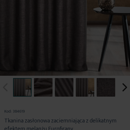
Przejdź
na
Kod:
384619
początek
Tkanina zasłonowa zaciemniająca z delikatnym
galerii
efektem melanżu Eurofirany