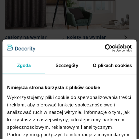
Zasłony na wymiar
Rolety na wymiar
Zgoda
Szczegóły
O plikach cookies
Niniejsza strona korzysta z plików cookie
Wykorzystujemy pliki cookie do spersonalizowania treści
i reklam, aby oferować funkcje społecznościowe i
analizować ruch w naszej witrynie. Informacje o tym, jak
Poszewki na wymiar
Obrusy na wymiar
korzystasz z naszej witryny, udostępniamy partnerom
społecznościowym, reklamowym i analitycznym.
Partnerzy mogą połączyć te informacje z innymi danymi