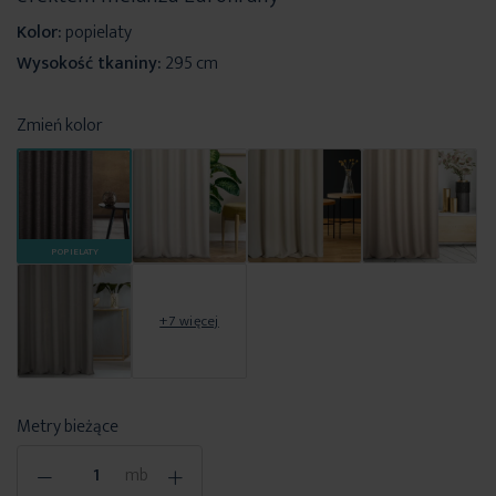
Kolor:
popielaty
Wysokość tkaniny:
295 cm
Zmień kolor
POPIELATY
+7 więcej
Metry bieżące
-
+
mb