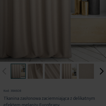
Przejdź
na
Kod:
384608
początek
Tkanina zasłonowa zaciemniająca z delikatnym
galerii
efektem melanżu Eurofirany