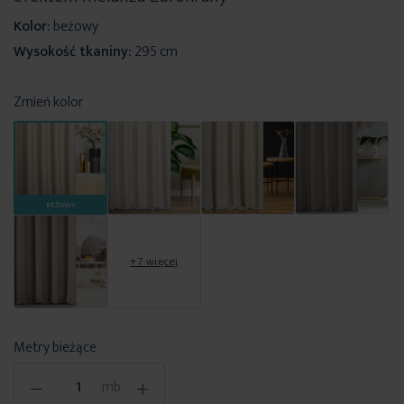
Kolor:
beżowy
Wysokość tkaniny:
295 cm
Zmień kolor
BEŻOWY
+7 więcej
Metry bieżące
-
+
mb