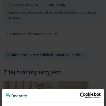
Czas realizacji
3-5 dni roboczych
Produkt przygotowany specjalnie pod zlecenie klienta nie podlega
zwrotowi.
Darmowa dostawa
od 299,99 zł
Inne produkty z kolekcji:
Royal Collection
Z tej tkaniny uszyjesz: