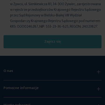
w Żywcu, ul. Sienkiewicza 81, 34-300 Żywiec, zarejestrowana
w rejestrze przedsiębiorców Krajowego Rejestru Sądowego
przez Sąd Rejonowy w Bielsku-Białej VIII Wydział
Gospodarczy Krajowego Rejestru Sądowego pod numerem
KRS: 0000246287, NIP: 553-23-36-625, REGON: 24023827.
Zapisz się
O nas
Pomocne informacje